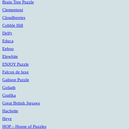
Brain Tree Puzzle
Clementoni
Cloudberries
Cobble Hill
Delfy
Educa
Eeboo
Elewhite
ENJOY Puzzle
Falcon de luxe
Galison Puzzle
Goliath
Grafika
Great British Jigsaws
Hachette
Heye
HOP – House of Puzzles