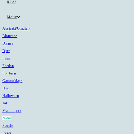
REA!
Motiv
Abstrakt/Gradient
Blommor
Disney
Djur
Film
Fordon
För barn
Gammaldags
Hus
Halloween
Jul
Mat o dryck
Natur
People
Resor