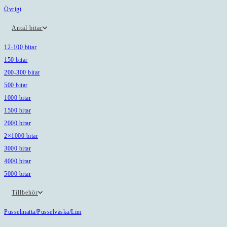
Övrigt
Antal bitar
12-100 bitar
150 bitar
200-300 bitar
500 bitar
1000 bitar
1500 bitar
2000 bitar
2×1000 bitar
3000 bitar
4000 bitar
5000 bitar
Tillbehör
Pusselmatta/Pusselväska/Lim