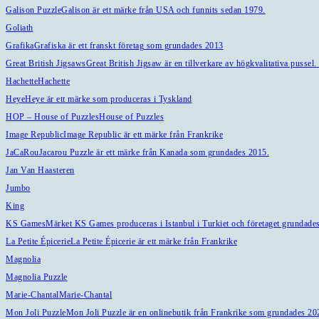
Galison Puzzle
Galison är ett märke från USA och funnits sedan 1979.
Goliath
Grafika
Grafiska är ett franskt företag som grundades 2013
Great British Jigsaws
Great British Jigsaw är en tillverkare av högkvalitativa pusse
Hachette
Hachette
Heye
Heye är ett märke som produceras i Tyskland
HOP – House of Puzzles
House of Puzzles
Image Republic
Image Republic är ett märke från Frankrike
JaCaRou
Jacarou Puzzle är ett märke från Kanada som grundades 2015.
Jan Van Haasteren
Jumbo
King
KS Games
Märket KS Games produceras i Istanbul i Turkiet och företaget grundades
La Petite Épicerie
La Petite Épicerie är ett märke från Frankrike
Magnolia
Magnolia Puzzle
Marie-Chantal
Marie-Chantal
Mon Joli Puzzle
Mon Joli Puzzle är en onlinebutik från Frankrike som grundades 2024