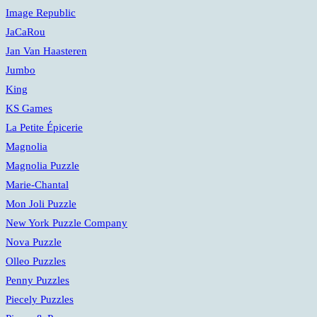
Image Republic
JaCaRou
Jan Van Haasteren
Jumbo
King
KS Games
La Petite Épicerie
Magnolia
Magnolia Puzzle
Marie-Chantal
Mon Joli Puzzle
New York Puzzle Company
Nova Puzzle
Olleo Puzzles
Penny Puzzles
Piecely Puzzles