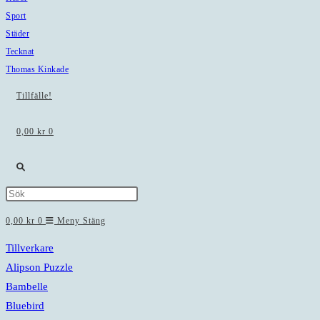
Sport
Städer
Tecknat
Thomas Kinkade
Tillfälle!
0,00
kr
0
Slå
Press
på/av
Escape
0,00
kr
0
Meny
Stäng
to
webbplatssökning
close
Tillverkare
the
Alipson Puzzle
search
Bambelle
panel.
Bluebird