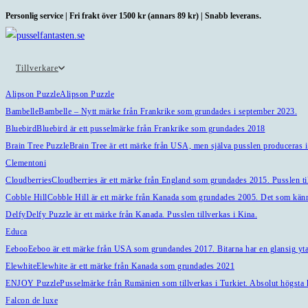
Hoppa
Personlig service | Fri frakt över 1500 kr (annars 89 kr) | Snabb leverans.
till
innehållet
Tillverkare
Alipson Puzzle
Alipson Puzzle
Bambelle
Bambelle – Nytt märke från Frankrike som grundades i september 2023.
Bluebird
Bluebird är ett pusselmärke från Frankrike som grundades 2018
Brain Tree Puzzle
Brain Tree är ett märke från USA, men själva pusslen produceras i
Clementoni
Cloudberries
Cloudberries är ett märke från England som grundades 2015. Pusslen til
Cobble Hill
Cobble Hill är ett märke från Kanada som grundades 2005. Det som känne
Delfy
Delfy Puzzle är ett märke från Kanada. Pusslen tillverkas i Kina.
Educa
Eeboo
Eeboo är ett märke från USA som grundandes 2017. Bitarna har en glansig yta 
Elewhite
Elewhite är ett märke från Kanada som grundades 2021
ENJOY Puzzle
Pusselmärke från Rumänien som tillverkas i Turkiet. Absolut högsta k
Falcon de luxe