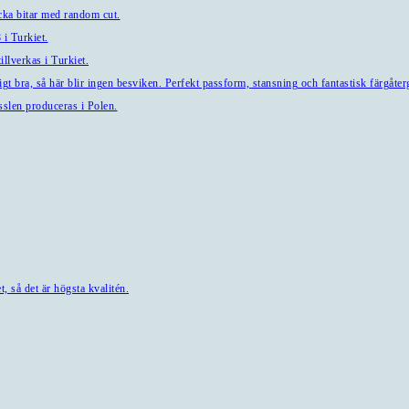
a bitar med random cut.
i Turkiet.
llverkas i Turkiet.
t bra, så här blir ingen besviken. Perfekt passform, stansning och fantastisk färgåterg
sslen produceras i Polen.
, så det är högsta kvalitén.