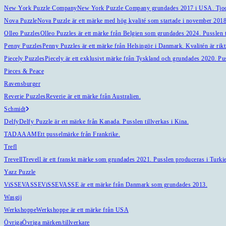
New York Puzzle Company
New York Puzzle Company grundades 2017 i USA. Tjock
Nova Puzzle
Nova Puzzle är ett märke med hög kvalité som startade i november 2018 
Olleo Puzzles
Olleo Puzzles är ett märke från Belgien som grundades 2024. Pusslen ti
Penny Puzzles
Penny Puzzles är ett märke från Helsingör i Danmark. Kvalitén är riktig
Piecely Puzzles
Piecely är ett exklusivt märke från Tyskland och grundades 2020. Pu
Pieces & Peace
Ravensburger
Reverie Puzzles
Reverie är ett märke från Australien.
Schmidt
Delfy
Delfy Puzzle är ett märke från Kanada. Pusslen tillverkas i Kina.
TADAAAM
Ett pusselmärke från Frankrike.
Trefl
Trevell
Trevell är ett franskt märke som grundades 2021. Pusslen produceras i Turkiet
Yazz Puzzle
ViSSEVASSE
ViSSEVASSE är ett märke från Danmark som grundades 2013.
Wasgij
Werkshoppe
Werkshoppe är ett märke från USA
Övriga
Övriga märken/tillverkare