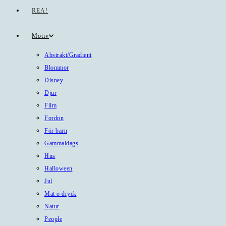
REA!
Motiv
Abstrakt/Gradient
Blommor
Disney
Djur
Film
Fordon
För barn
Gammaldags
Hus
Halloween
Jul
Mat o dryck
Natur
People