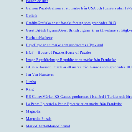
Falcon de luxe
Galison Puzzle
Galison är ett märke från USA och funnits sedan 1979
Goliath
Grafika
Grafiska är ett franskt företag som grundades 2013
Great British Jigsaws
Great British Jigsaw är en tillverkare av högkv
Hachette
Hachette
Heye
Heye är ett märke som produceras i Tyskland
HOP – House of Puzzles
House of Puzzles
Image Republic
Image Republic är ett märke från Frankrike
JaCaRou
Jacarou Puzzle är ett märke från Kanada som grundades 201
Jan Van Haasteren
Jumbo
King
KS Games
Märket KS Games produceras i Istanbul i Turkiet och före
La Petite Épicerie
La Petite Épicerie är ett märke från Frankrike
Magnolia
Magnolia Puzzle
Marie-Chantal
Marie-Chantal