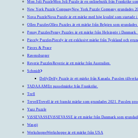
Mon Joli Puzzle
Mon Joli Puzzle är en onlinebutik från Frankrike som
New York Puzzle Company
New York Puzzle Company grundades 201
Nova Puzzle
Nova Puzzle är ett märke med hög kvalité som startade i
Olleo Puzzles
Olleo Puzzles är ett märke från Belgien som grundades 2
Penny Puzzles
Penny Puzzles är ett märke från Helsingör i Danmark. Kv
Piecely Puzzles
Piecely är ett exklusivt märke från Tyskland och gru
Pieces & Peace
Ravensburger
Reverie Puzzles
Reverie är ett märke från Australien.
Schmidt
Delfy
Delfy Puzzle är ett märke från Kanada. Pusslen tillverka
TADAAAM
Ett pusselmärke från Frankrike.
Trefl
Trevell
Trevell är ett franskt märke som grundades 2021. Pusslen produ
Yazz Puzzle
ViSSEVASSE
ViSSEVASSE är ett märke från Danmark som grundad
Wasgij
Werkshoppe
Werkshoppe är ett märke från USA