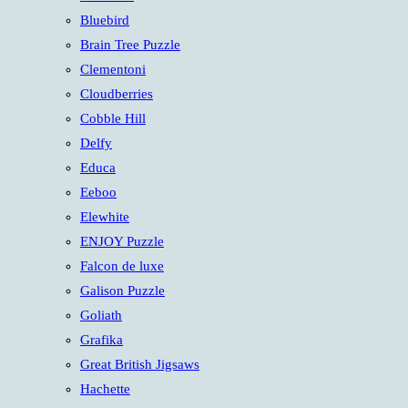
panel.
Bluebird
Brain Tree Puzzle
Clementoni
Cloudberries
Cobble Hill
Delfy
Educa
Eeboo
Elewhite
ENJOY Puzzle
Falcon de luxe
Galison Puzzle
Goliath
Grafika
Great British Jigsaws
Hachette