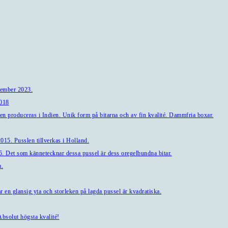
tember 2023.
2018
en produceras i Indien. Unik form på bitarna och av fin kvalité. Dammfria boxar.
15. Pusslen tillverkas i Holland.
. Det som kännetecknar dessa pussel är dess oregelbundna bitar.
a.
en glansig yta och storleken på lagda pussel är kvadratiska.
bsolut högsta kvalité!