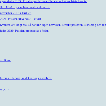
 grundades 2024. Pusslen produceras i Turkiet och är av bästa kvalité.
7 i USA. Tjocka bitar med random cut.
 november 2018 i Turkiet.
024. Pusslen tillverkas i Turkiet.
alitén är riktigt bra, så här blir ingen besviken. Perfekt passform, stansning och fant
ndades 2020. Pusslen produceras i Polen.
s i Kina.
ceras i Turkiet, så det är högsta kvalitén.
es 2013.