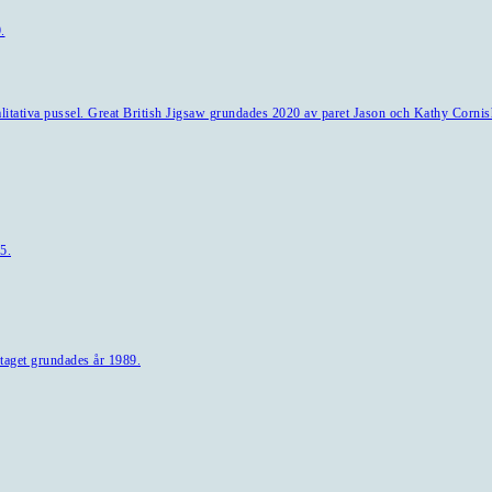
.
alitativa pussel. Great British Jigsaw grundades 2020 av paret Jason och Kathy Cornis
5.
taget grundades år 1989.