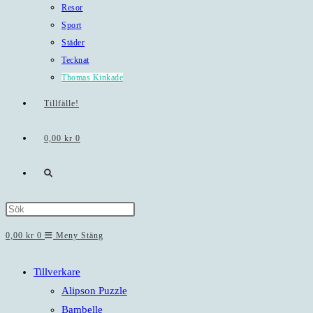
Resor
Sport
Städer
Tecknat
Thomas Kinkade
Tillfälle!
0,00
kr
0
Slå
på/av
Press
Escape
0,00
kr
0
Meny
Stäng
webbplatssökning
to
close
Tillverkare
the
Alipson Puzzle
search
Bambelle