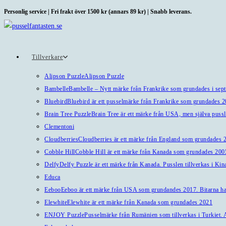
Hoppa
Personlig service | Fri frakt över 1500 kr (annars 89 kr) | Snabb leverans.
till
innehållet
Tillverkare
Alipson Puzzle
Alipson Puzzle
Bambelle
Bambelle – Nytt märke från Frankrike som grundades i sep
Bluebird
Bluebird är ett pusselmärke från Frankrike som grundades 
Brain Tree Puzzle
Brain Tree är ett märke från USA, men själva pussl
Clementoni
Cloudberries
Cloudberries är ett märke från England som grundades 20
Cobble Hill
Cobble Hill är ett märke från Kanada som grundades 2005
Delfy
Delfy Puzzle är ett märke från Kanada. Pusslen tillverkas i Kin
Educa
Eeboo
Eeboo är ett märke från USA som grundandes 2017. Bitarna har 
Elewhite
Elewhite är ett märke från Kanada som grundades 2021
ENJOY Puzzle
Pusselmärke från Rumänien som tillverkas i Turkiet. A