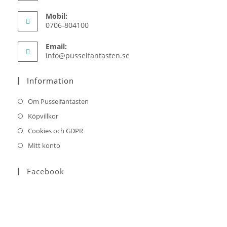
Mobil:
0706-804100
Email:
Opens
info@pusselfantasten.se
in
your
Information
application
Om Pusselfantasten
Köpvillkor
Cookies och GDPR
Mitt konto
Facebook