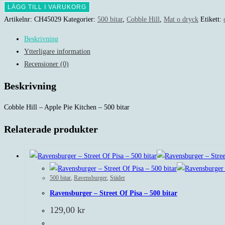
Hill
LÄGG TILL I VARUKORG
-
Artikelnr:
CH45029
Kategorier:
500 bitar
,
Cobble Hill
,
Mat o dryck
Etikett:
Apple
Beskrivning
Pie
Ytterligare information
Kitchen
Recensioner (0)
-
500
Beskrivning
bitar
mängd
Cobble Hill – Apple Pie Kitchen – 500 bitar
Relaterade produkter
500 bitar
,
Ravensburger
,
Städer
Ravensburger – Street Of Pisa – 500 bitar
129,00
kr