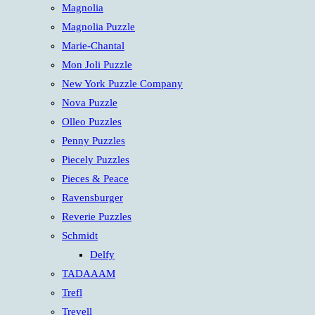
Magnolia
Magnolia Puzzle
Marie-Chantal
Mon Joli Puzzle
New York Puzzle Company
Nova Puzzle
Olleo Puzzles
Penny Puzzles
Piecely Puzzles
Pieces & Peace
Ravensburger
Reverie Puzzles
Schmidt
Delfy
TADAAAM
Trefl
Trevell