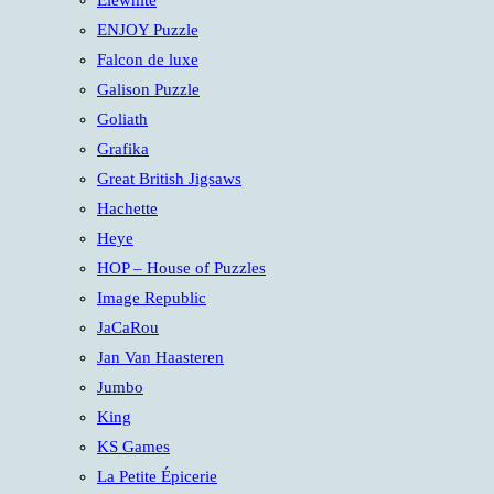
Elewhite
ENJOY Puzzle
Falcon de luxe
Galison Puzzle
Goliath
Grafika
Great British Jigsaws
Hachette
Heye
HOP – House of Puzzles
Image Republic
JaCaRou
Jan Van Haasteren
Jumbo
King
KS Games
La Petite Épicerie