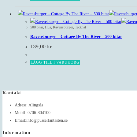
500 bitar
,
Hus
,
Ravensburger
,
Tecknat
Ravensburger – Cottage By The River – 500 bitar
139,00
kr
LÄGG TILL I VARUKORG
Kontakt
Adress:
Alingsås
Mobil:
0706-804100
Opens
Email:
info@pusselfantasten.se
in
Information
your