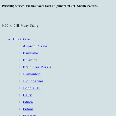
Hoppa
Personlig service | Fri frakt över 1500 kr (annars 89 kr) | Snabb leverans.
till
innehållet
0,00
kr
0
Meny
Stäng
Tillverkare
Alipson Puzzle
Bambelle
Bluebird
Brain Tree Puzzle
Clementoni
Cloudberries
Cobble Hill
Delfy
Educa
Eeboo