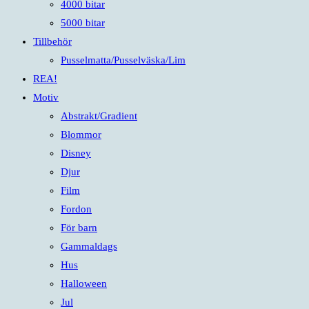
4000 bitar
5000 bitar
Tillbehör
Pusselmatta/Pusselväska/Lim
REA!
Motiv
Abstrakt/Gradient
Blommor
Disney
Djur
Film
Fordon
För barn
Gammaldags
Hus
Halloween
Jul