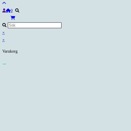
0
×
×
Varukorg