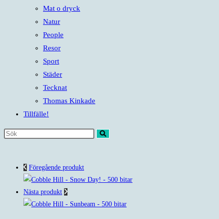
Mat o dryck
Natur
People
Resor
Sport
Städer
Tecknat
Thomas Kinkade
Tillfälle!
Sök
på
denna
Föregående produkt
webbplats
Nästa produkt