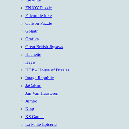
Elewhite
ENJOY Puzzle
Falcon de luxe
Galison Puzzle
Goliath
Grafika
Great British Jigsaws
Hachette
Heye
HOP – House of Puzzles
Image Republic
JaCaRou
Jan Van Haasteren
Jumbo
King
KS Games
La Petite Épicerie