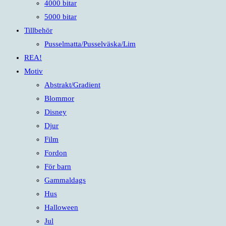
4000 bitar
5000 bitar
Tillbehör
Pusselmatta/Pusselväska/Lim
REA!
Motiv
Abstrakt/Gradient
Blommor
Disney
Djur
Film
Fordon
För barn
Gammaldags
Hus
Halloween
Jul