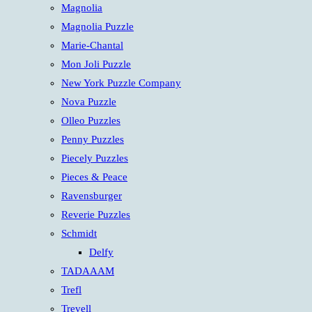
Magnolia
Magnolia Puzzle
Marie-Chantal
Mon Joli Puzzle
New York Puzzle Company
Nova Puzzle
Olleo Puzzles
Penny Puzzles
Piecely Puzzles
Pieces & Peace
Ravensburger
Reverie Puzzles
Schmidt
Delfy
TADAAAM
Trefl
Trevell