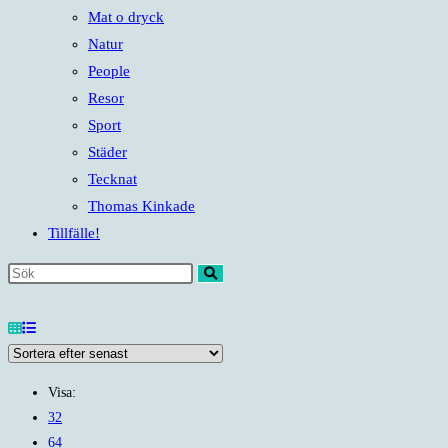
Mat o dryck
Natur
People
Resor
Sport
Städer
Tecknat
Thomas Kinkade
Tillfälle!
Sök
på
denna
webbplats
Visa:
32
64