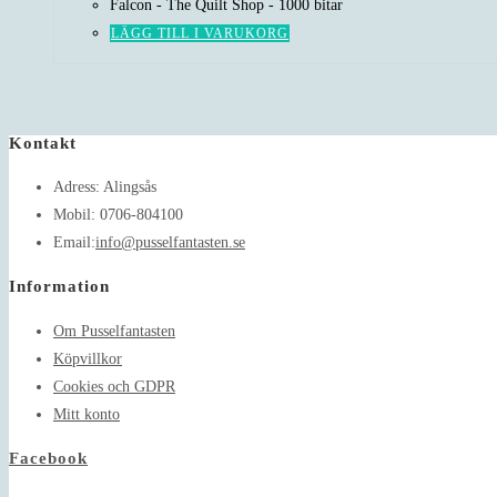
Falcon - The Quilt Shop - 1000 bitar
LÄGG TILL I VARUKORG
Kontakt
Adress:
Alingsås
Mobil:
0706-804100
Opens
Email:
info@pusselfantasten.se
in
Information
your
application
Om Pusselfantasten
Köpvillkor
Cookies och GDPR
Mitt konto
Facebook