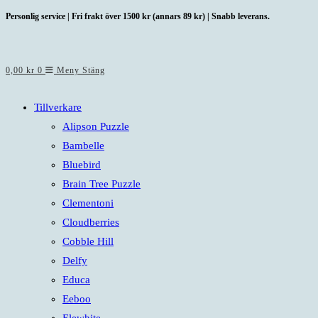
Hoppa
Personlig service | Fri frakt över 1500 kr (annars 89 kr) | Snabb leverans.
till
innehållet
0,00
kr
0
Meny
Stäng
Tillverkare
Alipson Puzzle
Bambelle
Bluebird
Brain Tree Puzzle
Clementoni
Cloudberries
Cobble Hill
Delfy
Educa
Eeboo