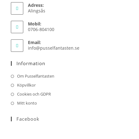
Adress:
Alingsås
Mobil:
0706-804100
Email:
Opens
info@pusselfantasten.se
in
your
Information
application
Om Pusselfantasten
Köpvillkor
Cookies och GDPR
Mitt konto
Facebook