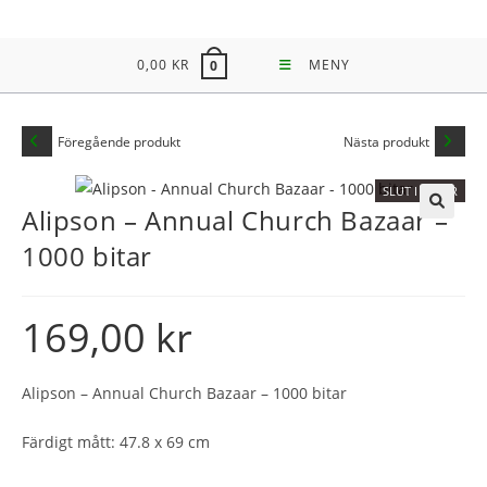
Hoppa
till
0,00
KR
MENY
0
innehållet
Föregående produkt
Nästa produkt
SLUT I LAGER
Alipson – Annual Church Bazaar –
🔍
1000 bitar
169,00
kr
Alipson – Annual Church Bazaar – 1000 bitar
Färdigt mått: 47.8 x 69 cm