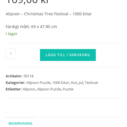
Alipson – Christmas Tree Festival – 1000 bitar
Färdigt mått: 69 x 47.80 cm
I lager
Alipson
LÄGG TILL I VARUKORG
-
Christmas
Tree
Artikelnr:
50118
Festival
Kategorier:
Alipson Puzzle
,
1000 bitar
,
Hus
,
Jul
,
Tecknat
-
Etiketter:
Alipson
,
Alipson Puzzle
,
Puzzle
1000
bitar
mängd
BESKRIVNING