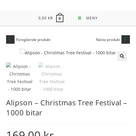
Hoppa
till
0,00
KR
MENY
0
innehållet
Föregående produkt
Nästa produkt
🔍
Alipson – Christmas Tree Festival –
1000 bitar
169,00
kr