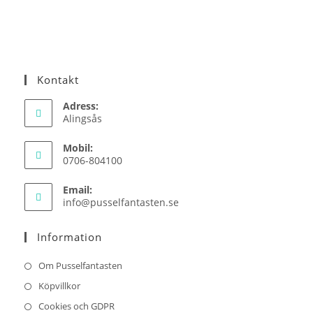
Kontakt
Adress:
Alingsås
Mobil:
0706-804100
Email:
Opens
info@pusselfantasten.se
in
your
Information
application
Om Pusselfantasten
Köpvillkor
Cookies och GDPR