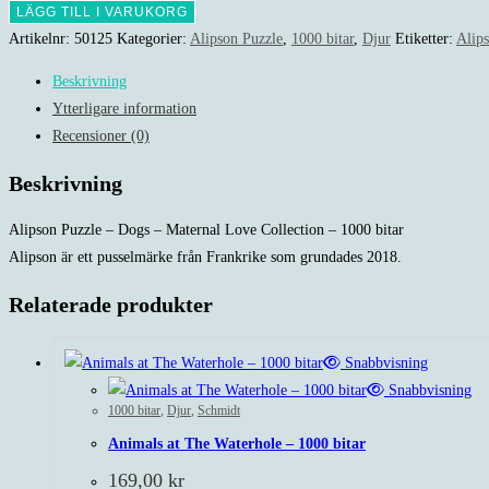
Puzzle
LÄGG TILL I VARUKORG
-
Artikelnr:
50125
Kategorier:
Alipson Puzzle
,
1000 bitar
,
Djur
Etiketter:
Alip
Dogs
Beskrivning
-
Ytterligare information
Maternal
Recensioner (0)
Love
Collection
Beskrivning
-
1000
Alipson Puzzle – Dogs – Maternal Love Collection – 1000 bitar
bitar
Alipson är ett pusselmärke från Frankrike som grundades 2018.
mängd
Relaterade produkter
Snabbvisning
Snabbvisning
1000 bitar
,
Djur
,
Schmidt
Animals at The Waterhole – 1000 bitar
169,00
kr