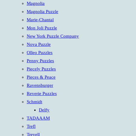
Magnolia
Magnolia Puzzle
Marie-Chantal
Mon Joli Puzzle
New York Puzzle Company
Nova Puzzle
Olleo Puzzles
Penny Puzzles
Piecely Puzzles
Pieces & Peace
Ravensburger
Reverie Puzzles
Schmidt
Delfy
TADAAAM
Trefl
Trevell