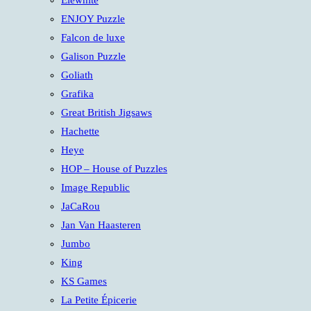
Elewhite
ENJOY Puzzle
Falcon de luxe
Galison Puzzle
Goliath
Grafika
Great British Jigsaws
Hachette
Heye
HOP – House of Puzzles
Image Republic
JaCaRou
Jan Van Haasteren
Jumbo
King
KS Games
La Petite Épicerie