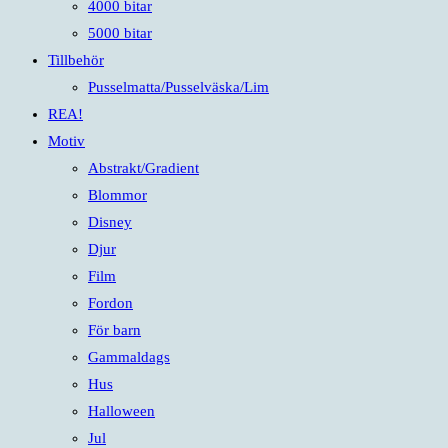
4000 bitar
5000 bitar
Tillbehör
Pusselmatta/Pusselväska/Lim
REA!
Motiv
Abstrakt/Gradient
Blommor
Disney
Djur
Film
Fordon
För barn
Gammaldags
Hus
Halloween
Jul