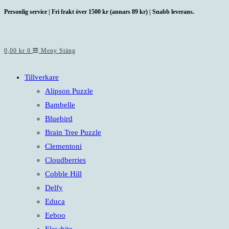
Hoppa
Personlig service | Fri frakt över 1500 kr (annars 89 kr) | Snabb leverans.
till
innehållet
0,00
kr
0
Meny
Stäng
Tillverkare
Alipson Puzzle
Bambelle
Bluebird
Brain Tree Puzzle
Clementoni
Cloudberries
Cobble Hill
Delfy
Educa
Eeboo