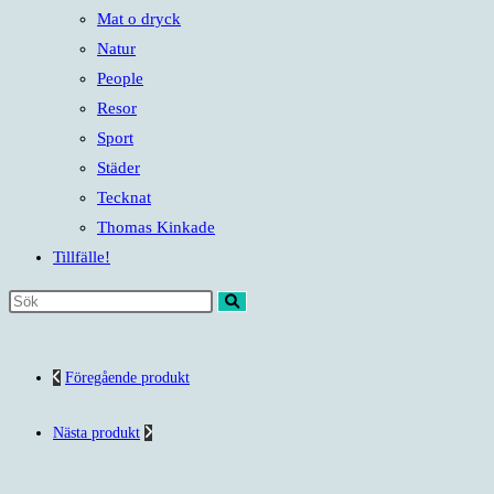
Mat o dryck
Natur
People
Resor
Sport
Städer
Tecknat
Thomas Kinkade
Tillfälle!
Sök
på
denna
Föregående produkt
webbplats
Nästa produkt