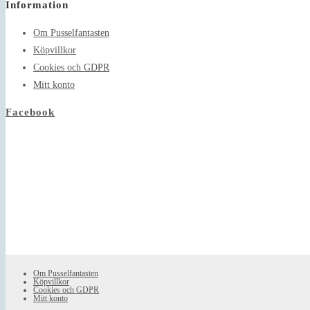
Information
your
application
Om Pusselfantasten
Köpvillkor
Cookies och GDPR
Mitt konto
Facebook
Om Pusselfantasten
Köpvillkor
Cookies och GDPR
Mitt konto