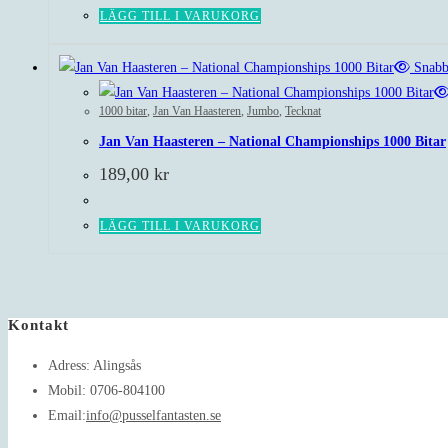
LÄGG TILL I VARUKORG
Snabb
1000 bitar
,
Jan Van Haasteren
,
Jumbo
,
Tecknat
Jan Van Haasteren – National Championships 1000 Bitar
189,00
kr
LÄGG TILL I VARUKORG
Kontakt
Adress:
Alingsås
Mobil:
0706-804100
Opens
Email:
info@pusselfantasten.se
in