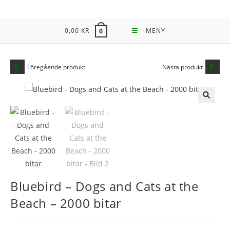
Hoppa
till
0,00
KR
MENY
0
innehållet
Föregående produkt
Nästa produkt
🔍
Bluebird – Dogs and Cats at the
Beach – 2000 bitar