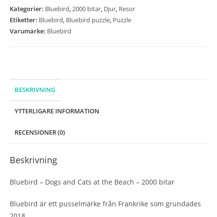
Cats
Kategorier:
Bluebird
,
2000 bitar
,
Djur
,
Resor
at
Etiketter:
Bluebird
,
Bluebird puzzle
,
Puzzle
the
Varumärke:
Bluebird
Beach
-
2000
bitar
mängd
BESKRIVNING
YTTERLIGARE INFORMATION
RECENSIONER (0)
Beskrivning
Bluebird – Dogs and Cats at the Beach – 2000 bitar
Bluebird är ett pusselmärke från Frankrike som grundades
2018