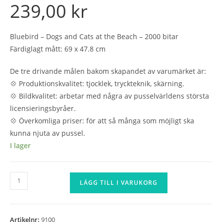
239,00
kr
Bluebird – Dogs and Cats at the Beach – 2000 bitar
Färdiglagt mått: 69 x 47.8 cm
De tre drivande målen bakom skapandet av varumärket är:
💠 Produktionskvalitet: tjocklek, tryckteknik, skärning.
💠 Bildkvalitet: arbetar med några av pusselvärldens största
licensieringsbyråer.
💠 Överkomliga priser: för att så många som möjligt ska
kunna njuta av pussel.
I lager
Bluebird
LÄGG TILL I VARUKORG
-
Dogs
and
Artikelnr:
9100