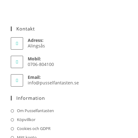
Kontakt
Adress:
Alingsås
Mobil:
0706-804100
Email:
Opens
info@pusselfantasten.se
in
your
Information
application
Om Pusselfantasten
Köpvillkor
Cookies och GDPR
Mitt konto