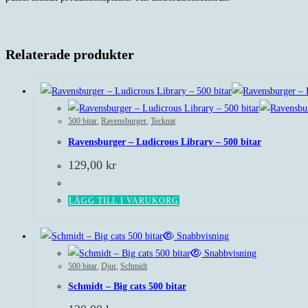
Relaterade produkter
500 bitar
,
Ravensburger
,
Tecknat
Ravensburger – Ludicrous Library – 500 bitar
129,00
kr
LÄGG TILL I VARUKORG
Snabbvisning
Snabbvisning
500 bitar
,
Djur
,
Schmidt
Schmidt – Big cats 500 bitar