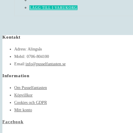
LÄGG TILL I VARUKORG
Kontakt
Adress:
Alingsås
Mobil:
0706-804100
Opens
Email:
info@pusselfantasten.se
in
Information
your
application
Om Pusselfantasten
Köpvillkor
Cookies och GDPR
Mitt konto
Facebook