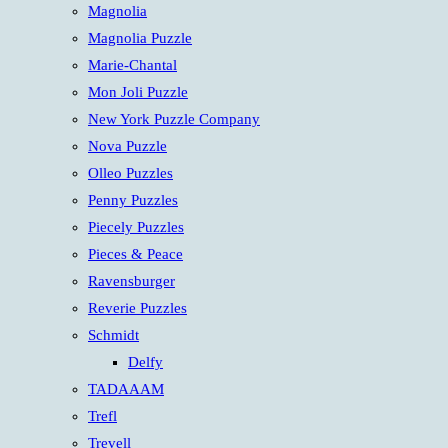
Magnolia
Magnolia Puzzle
Marie-Chantal
Mon Joli Puzzle
New York Puzzle Company
Nova Puzzle
Olleo Puzzles
Penny Puzzles
Piecely Puzzles
Pieces & Peace
Ravensburger
Reverie Puzzles
Schmidt
Delfy
TADAAAM
Trefl
Trevell