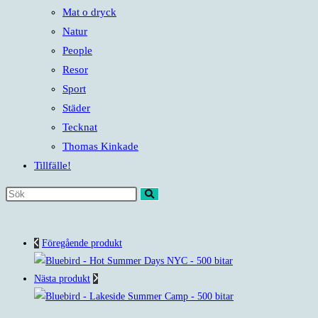
Mat o dryck
Natur
People
Resor
Sport
Städer
Tecknat
Thomas Kinkade
Tillfälle!
Sök
på
denna
Föregående produkt
webbplats
Nästa produkt