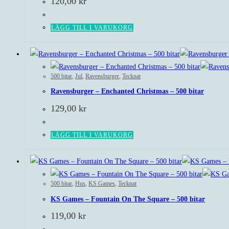
120,00
kr
LÄGG TILL I VARUKORG
500 bitar
,
Jul
,
Ravensburger
,
Tecknat
Ravensburger – Enchanted Christmas – 500 bitar
129,00
kr
LÄGG TILL I VARUKORG
500 bitar
,
Hus
,
KS Games
,
Tecknat
KS Games – Fountain On The Square – 500 bitar
119,00
kr