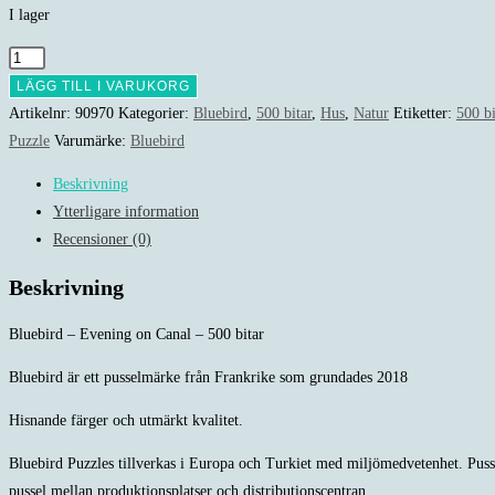
I lager
Bluebird
-
LÄGG TILL I VARUKORG
Evening
Artikelnr:
90970
Kategorier:
Bluebird
,
500 bitar
,
Hus
,
Natur
Etiketter:
500 bi
on
Puzzle
Varumärke:
Bluebird
Canal
Beskrivning
-
Ytterligare information
500
Recensioner (0)
bitar
mängd
Beskrivning
Bluebird – Evening on Canal – 500 bitar
Bluebird är ett pusselmärke från Frankrike som grundades 2018
Hisnande färger och utmärkt kvalitet.
Bluebird Puzzles tillverkas i Europa och Turkiet med miljömedvetenhet. Pussel
pussel mellan produktionsplatser och distributionscentran.