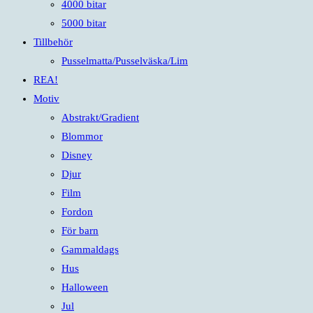
4000 bitar
5000 bitar
Tillbehör
Pusselmatta/Pusselväska/Lim
REA!
Motiv
Abstrakt/Gradient
Blommor
Disney
Djur
Film
Fordon
För barn
Gammaldags
Hus
Halloween
Jul