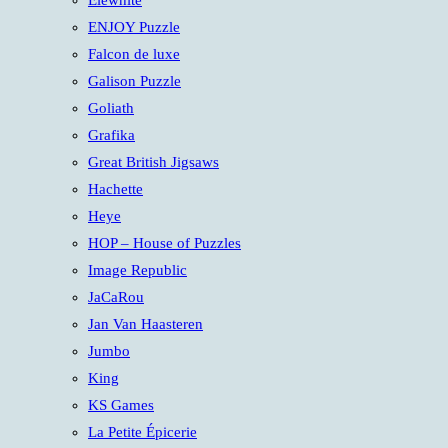
Elewhite
ENJOY Puzzle
Falcon de luxe
Galison Puzzle
Goliath
Grafika
Great British Jigsaws
Hachette
Heye
HOP – House of Puzzles
Image Republic
JaCaRou
Jan Van Haasteren
Jumbo
King
KS Games
La Petite Épicerie