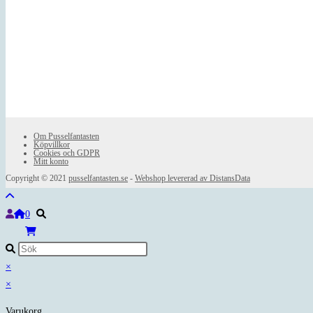
Om Pusselfantasten
Köpvillkor
Cookies och GDPR
Mitt konto
Copyright © 2021
pusselfantasten.se
-
Webshop levererad av DistansData
0
×
×
Varukorg