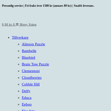
Hoppa
Personlig service | Fri frakt över 1500 kr (annars 89 kr) | Snabb leverans.
till
innehållet
0,00
kr
0
Meny
Stäng
Tillverkare
Alipson Puzzle
Bambelle
Bluebird
Brain Tree Puzzle
Clementoni
Cloudberries
Cobble Hill
Delfy
Educa
Eeboo