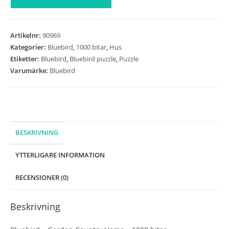
-
Garden
Country
Artikelnr:
90969
Home
Kategorier:
Bluebird
,
1000 bitar
,
Hus
-
Etiketter:
Bluebird
,
Bluebird puzzle
,
Puzzle
1000
Varumärke:
Bluebird
bitar
mängd
BESKRIVNING
YTTERLIGARE INFORMATION
RECENSIONER (0)
Beskrivning