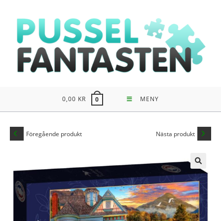
Hoppa
till
innehållet
0,00
KR
MENY
0
Föregående produkt
Nästa produkt
🔍