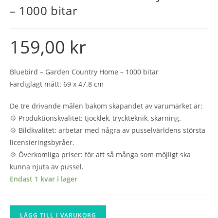
– 1000 bitar
159,00
kr
Bluebird – Garden Country Home – 1000 bitar
Färdiglagt mått: 69 x 47.8 cm
De tre drivande målen bakom skapandet av varumärket är:
💠 Produktionskvalitet: tjocklek, tryckteknik, skärning.
💠 Bildkvalitet: arbetar med några av pusselvärldens största
licensieringsbyråer.
💠 Överkomliga priser: för att så många som möjligt ska
kunna njuta av pussel.
Endast 1 kvar i lager
Bluebird
LÄGG TILL I VARUKORG