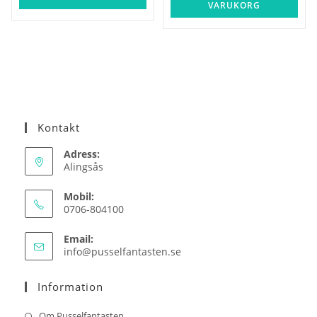
VARUKORG
Kontakt
Adress:
Alingsås
Mobil:
0706-804100
Email:
Opens
info@pusselfantasten.se
in
your
Information
application
Om Pusselfantasten