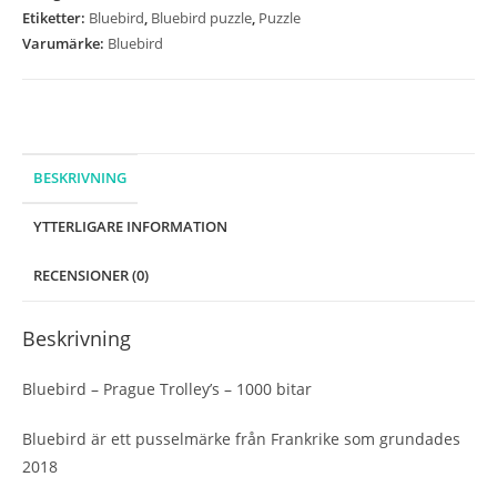
1000
Etiketter:
Bluebird
,
Bluebird puzzle
,
Puzzle
bitar
Varumärke:
Bluebird
mängd
BESKRIVNING
YTTERLIGARE INFORMATION
RECENSIONER (0)
Beskrivning
Bluebird – Prague Trolley’s – 1000 bitar
Bluebird är ett pusselmärke från Frankrike som grundades
2018