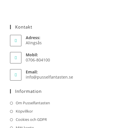
Kontakt
Adress:
Alingsås
Mobil:
0706-804100
Email:
Opens
info@pusselfantasten.se
in
your
Information
application
Om Pusselfantasten
Köpvillkor
Cookies och GDPR
Mitt konto