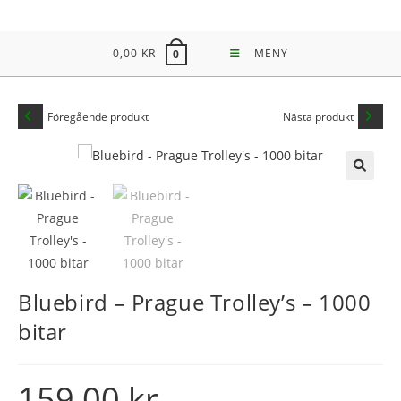
Hoppa
till
0,00
KR
MENY
0
innehållet
Föregående produkt
Nästa produkt
🔍
Bluebird – Prague Trolley’s – 1000
bitar
159,00
kr