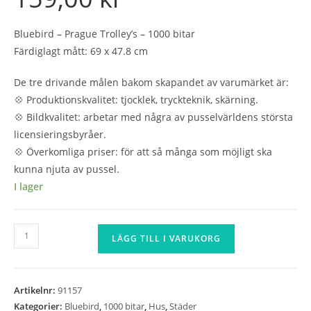
Bluebird – Prague Trolley’s – 1000 bitar
Färdiglagt mått: 69 x 47.8 cm
De tre drivande målen bakom skapandet av varumärket är:
💠 Produktionskvalitet: tjocklek, tryckteknik, skärning.
💠 Bildkvalitet: arbetar med några av pusselvärldens största
licensieringsbyråer.
💠 Överkomliga priser: för att så många som möjligt ska
kunna njuta av pussel.
I lager
Bluebird
LÄGG TILL I VARUKORG
-
Prague
Trolley's
Artikelnr:
91157
-
Kategorier:
Bluebird
,
1000 bitar
,
Hus
,
Städer