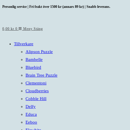
Hoppa
Personlig service | Fri frakt över 1500 kr (annars 89 kr) | Snabb leverans.
till
innehållet
0,00
kr
0
Meny
Stäng
Tillverkare
Alipson Puzzle
Bambelle
Bluebird
Brain Tree Puzzle
Clementoni
Cloudberries
Cobble Hill
Delfy
Educa
Eeboo