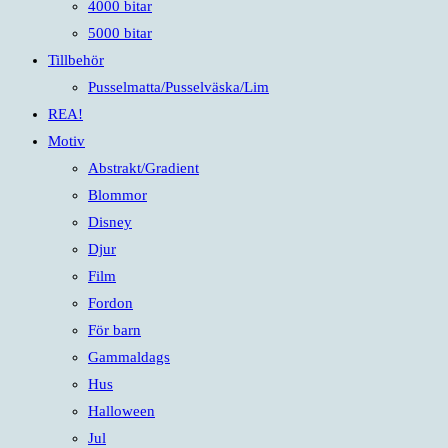
4000 bitar
5000 bitar
Tillbehör
Pusselmatta/Pusselväska/Lim
REA!
Motiv
Abstrakt/Gradient
Blommor
Disney
Djur
Film
Fordon
För barn
Gammaldags
Hus
Halloween
Jul