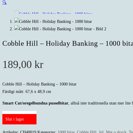
🔍
Cobble Hill – Holiday Banking – 1000 bit
189,00
kr
Cobble Hill – Holiday Banking – 1000 bitar
Färdigt mått: 67,6 x 48,9 cm
Smart Cut/oregelbundna pusselbitar
, alltså inte traditionella utan mer lite
Slut i lager
Artikelnr:
CH40019
Kategorier:
1000 bitar
,
Cobble Hill
,
Jul
,
Mat o dryck
,
Te