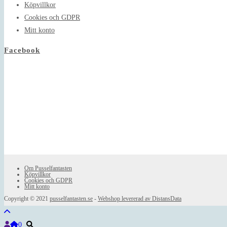
Köpvillkor
Cookies och GDPR
Mitt konto
Facebook
Om Pusselfantasten
Köpvillkor
Cookies och GDPR
Mitt konto
Copyright © 2021
pusselfantasten.se
-
Webshop levererad av DistansData
0