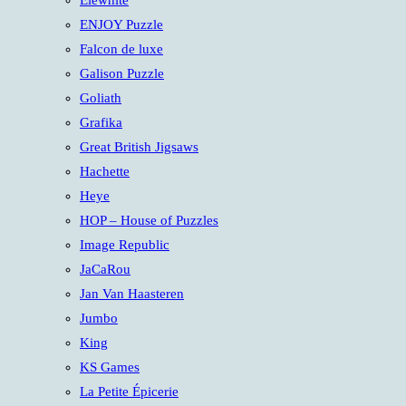
Elewhite
ENJOY Puzzle
Falcon de luxe
Galison Puzzle
Goliath
Grafika
Great British Jigsaws
Hachette
Heye
HOP – House of Puzzles
Image Republic
JaCaRou
Jan Van Haasteren
Jumbo
King
KS Games
La Petite Épicerie