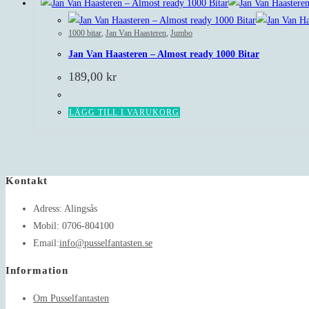
1000 bitar
,
Jan Van Haasteren
,
Jumbo
Jan Van Haasteren – Almost ready 1000 Bitar
189,00
kr
LÄGG TILL I VARUKORG
Kontakt
Adress:
Alingsås
Mobil:
0706-804100
Opens
Email:
info@pusselfantasten.se
in
Information
your
application
Om Pusselfantasten