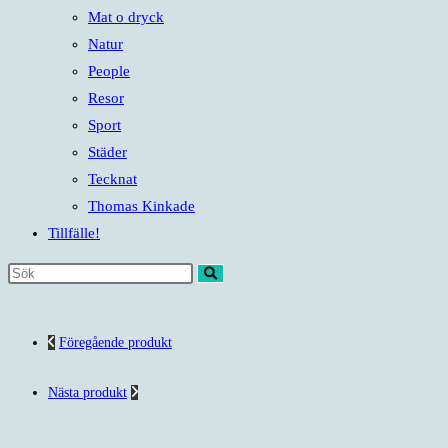
Mat o dryck
Natur
People
Resor
Sport
Städer
Tecknat
Thomas Kinkade
Tillfälle!
Sök
på
denna
Föregående produkt
webbplats
Nästa produkt