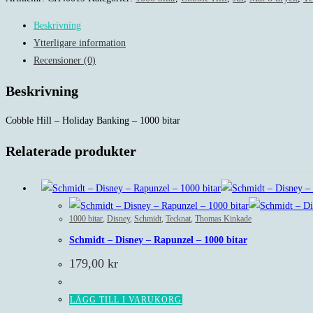
Beskrivning
Ytterligare information
Recensioner (0)
Beskrivning
Cobble Hill – Holiday Banking – 1000 bitar
Relaterade produkter
1000 bitar
,
Disney
,
Schmidt
,
Tecknat
,
Thomas Kinkade
Schmidt – Disney – Rapunzel – 1000 bitar
179,00
kr
LÄGG TILL I VARUKORG