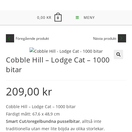
Hoppa
till
0,00
KR
MENY
0
innehållet
Föregående produkt
Nästa produkt
Cobble Hill – Lodge Cat – 1000
🔍
bitar
209,00
kr
Cobble Hill – Lodge Cat – 1000 bitar
Färdigt mått: 67,6 x 48,9 cm
Smart Cut/oregelbundna pusselbitar
, alltså inte
traditionella utan mer lite böjda av olika storlekar.