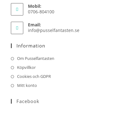
Mobil:
0706-804100
Email:
Opens
info@pusselfantasten.se
in
your
Information
application
Om Pusselfantasten
Köpvillkor
Cookies och GDPR
Mitt konto
Facebook