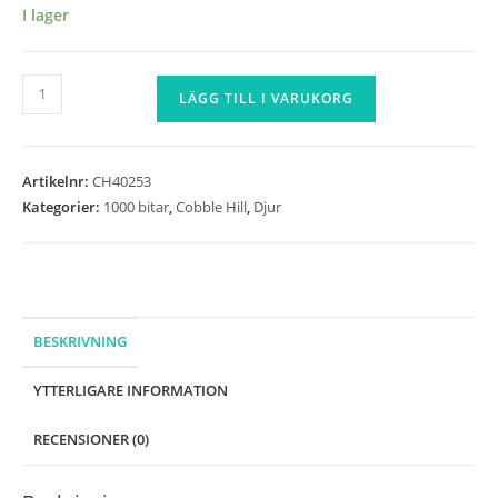
I lager
Cobble
LÄGG TILL I VARUKORG
Hill
-
Lodge
Artikelnr:
CH40253
Cat
Kategorier:
1000 bitar
,
Cobble Hill
,
Djur
-
1000
bitar
mängd
BESKRIVNING
YTTERLIGARE INFORMATION
RECENSIONER (0)