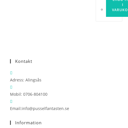
I
VARUKO
Kontakt
Adress:
Alingsås
Mobil:
0706-804100
Opens
Email:
info@pusselfantasten.se
in
Information
your