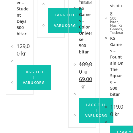
er –
Tillfälle!
visnin
KS
Stude
g
Game
nt
LÄGG TILL
500
I
s –
Days –
bitar
,
Hus
,
KS
VARUKORG
Color
500
Games
,
Tecknat
Univer
bitar
KS
se –
Game
129,0
500
s –
bitar
0
kr
Fount
ain On
109,0
The
0
kr
LÄGG TILL
Squar
Det
I
69,00
ursprungliga
e –
VARUKORG
Det
priset
kr
500
nuvarande
var:
priset
109,00 kr.
bitar
är:
69,00 kr.
LÄGG TILL
119,0
I
0
kr
VARUKORG
LÄGG T