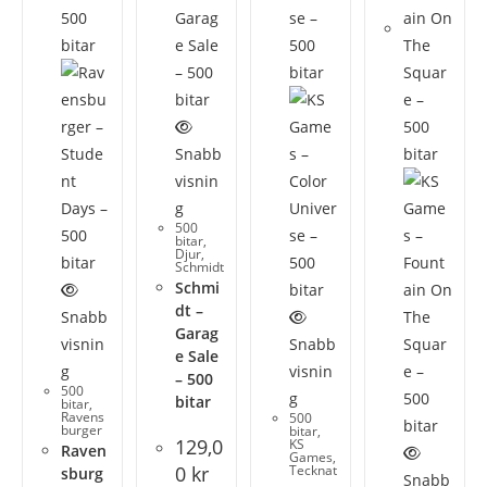
Snabb
visnin
g
500
bitar
,
Djur
,
Schmidt
Schmi
dt –
Snabb
Garag
visnin
Snabb
e Sale
g
visnin
– 500
500
g
bitar
bitar
,
Ravens
500
burger
bitar
,
129,0
KS
Raven
Games
,
0
kr
Tecknat
sburg
Snabb
,