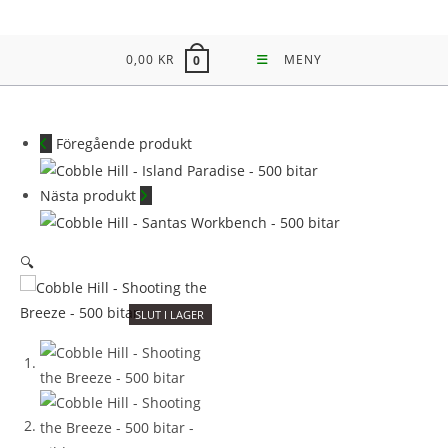
Hoppa
till
0,00
KR
MENY
0
innehållet
Föregående produkt
Nästa produkt
🔍
SLUT I LAGER