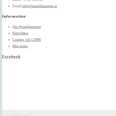
Opens
Email:
info@pusselfantasten.se
in
Information
your
application
Om Pusselfantasten
Köpvillkor
Cookies och GDPR
Mitt konto
Facebook