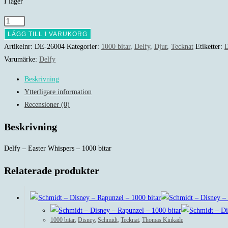
I lager
Delfy
-
LÄGG TILL I VARUKORG
Easter
Artikelnr:
DE-26004
Kategorier:
1000 bitar
,
Delfy
,
Djur
,
Tecknat
Etiketter:
D
Whispers
Varumärke:
Delfy
-
Beskrivning
1000
Ytterligare information
bitar
Recensioner (0)
mängd
Beskrivning
Delfy – Easter Whispers – 1000 bitar
Relaterade produkter
1000 bitar
,
Disney
,
Schmidt
,
Tecknat
,
Thomas Kinkade