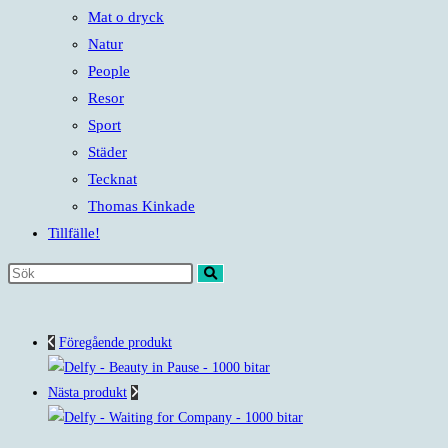
Mat o dryck
Natur
People
Resor
Sport
Städer
Tecknat
Thomas Kinkade
Tillfälle!
Sök
på
denna
Föregående produkt
webbplats
Nästa produkt