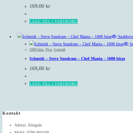
169,00
kr
LÄGG TILL I VARUKORG
Snabbvis
Sn
1000 bitar
,
Djur
,
Schmidt
Schmidt – Steve Sundram – Chef Mania – 1000 bitar
169,00
kr
LÄGG TILL I VARUKORG
Kontakt
Adress:
Alingsås
Mobil:
0706-804100