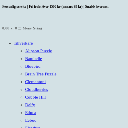
Hoppa
Personlig service | Fri frakt över 1500 kr (annars 89 kr) | Snabb leverans.
till
innehållet
0,00
kr
0
Meny
Stäng
Tillverkare
Alipson Puzzle
Bambelle
Bluebird
Brain Tree Puzzle
Clementoni
Cloudberries
Cobble Hill
Delfy
Educa
Eeboo