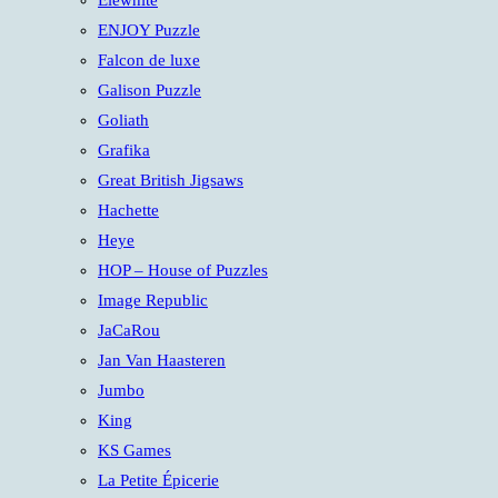
Elewhite
ENJOY Puzzle
Falcon de luxe
Galison Puzzle
Goliath
Grafika
Great British Jigsaws
Hachette
Heye
HOP – House of Puzzles
Image Republic
JaCaRou
Jan Van Haasteren
Jumbo
King
KS Games
La Petite Épicerie