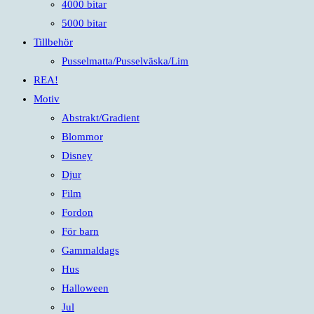
4000 bitar
5000 bitar
Tillbehör
Pusselmatta/Pusselväska/Lim
REA!
Motiv
Abstrakt/Gradient
Blommor
Disney
Djur
Film
Fordon
För barn
Gammaldags
Hus
Halloween
Jul