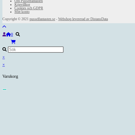
Om Pusselfantasten
Köpvillkor
Cookies och GDPR
Mitt konto
Copyright © 2021
pusselfantasten.se
-
Webshop levererad av DistansData
0
×
×
Varukorg