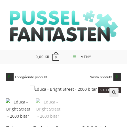
Hoppa
till
innehållet
0,00
KR
MENY
0
Föregående produkt
Nästa produkt
SLUT I LAGER