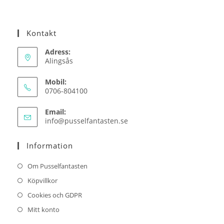
Kontakt
Adress:
Alingsås
Mobil:
0706-804100
Email:
Opens
info@pusselfantasten.se
in
your
Information
application
Om Pusselfantasten
Köpvillkor
Cookies och GDPR
Mitt konto