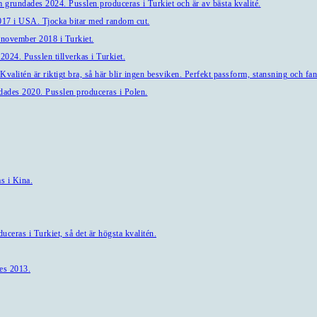
 grundades 2024. Pusslen produceras i Turkiet och är av bästa kvalité.
7 i USA. Tjocka bitar med random cut.
 november 2018 i Turkiet.
024. Pusslen tillverkas i Turkiet.
alitén är riktigt bra, så här blir ingen besviken. Perfekt passform, stansning och fant
ndades 2020. Pusslen produceras i Polen.
s i Kina.
ceras i Turkiet, så det är högsta kvalitén.
es 2013.