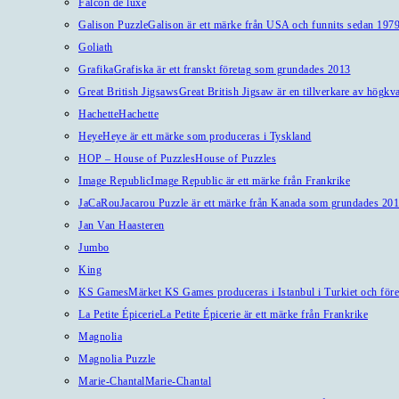
Falcon de luxe
Galison Puzzle
Galison är ett märke från USA och funnits sedan 1979
Goliath
Grafika
Grafiska är ett franskt företag som grundades 2013
Great British Jigsaws
Great British Jigsaw är en tillverkare av högkv
Hachette
Hachette
Heye
Heye är ett märke som produceras i Tyskland
HOP – House of Puzzles
House of Puzzles
Image Republic
Image Republic är ett märke från Frankrike
JaCaRou
Jacarou Puzzle är ett märke från Kanada som grundades 201
Jan Van Haasteren
Jumbo
King
KS Games
Märket KS Games produceras i Istanbul i Turkiet och före
La Petite Épicerie
La Petite Épicerie är ett märke från Frankrike
Magnolia
Magnolia Puzzle
Marie-Chantal
Marie-Chantal