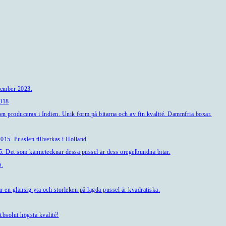
tember 2023.
2018
en produceras i Indien. Unik form på bitarna och av fin kvalité. Dammfria boxar.
15. Pusslen tillverkas i Holland.
. Det som kännetecknar dessa pussel är dess oregelbundna bitar.
a.
en glansig yta och storleken på lagda pussel är kvadratiska.
bsolut högsta kvalité!