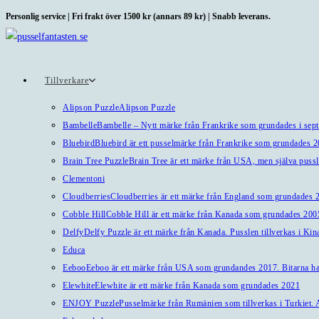
Hoppa
Personlig service | Fri frakt över 1500 kr (annars 89 kr) | Snabb leverans.
till
innehållet
Tillverkare
Alipson Puzzle
Alipson Puzzle
Bambelle
Bambelle – Nytt märke från Frankrike som grundades i sep
Bluebird
Bluebird är ett pusselmärke från Frankrike som grundades 
Brain Tree Puzzle
Brain Tree är ett märke från USA, men själva pussl
Clementoni
Cloudberries
Cloudberries är ett märke från England som grundades 20
Cobble Hill
Cobble Hill är ett märke från Kanada som grundades 2005
Delfy
Delfy Puzzle är ett märke från Kanada. Pusslen tillverkas i Kin
Educa
Eeboo
Eeboo är ett märke från USA som grundandes 2017. Bitarna har 
Elewhite
Elewhite är ett märke från Kanada som grundades 2021
ENJOY Puzzle
Pusselmärke från Rumänien som tillverkas i Turkiet. A