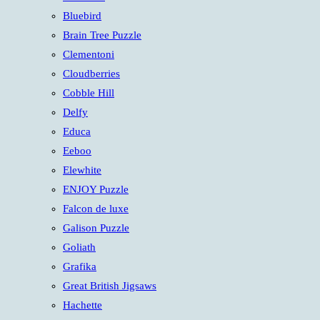
panel.
Bluebird
Brain Tree Puzzle
Clementoni
Cloudberries
Cobble Hill
Delfy
Educa
Eeboo
Elewhite
ENJOY Puzzle
Falcon de luxe
Galison Puzzle
Goliath
Grafika
Great British Jigsaws
Hachette