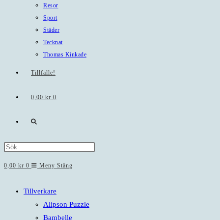
Resor
Sport
Städer
Tecknat
Thomas Kinkade
Tillfälle!
0,00
kr
0
Slå
på/av
Press
Escape
0,00
kr
0
Meny
Stäng
webbplatssökning
to
close
Tillverkare
the
Alipson Puzzle
search
Bambelle