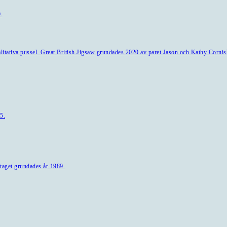
.
alitativa pussel. Great British Jigsaw grundades 2020 av paret Jason och Kathy Cornis
5.
taget grundades år 1989.