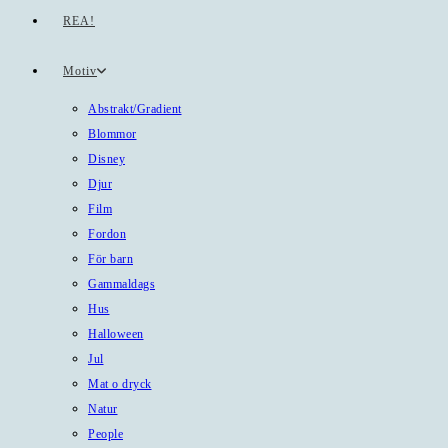
REA!
Motiv
Abstrakt/Gradient
Blommor
Disney
Djur
Film
Fordon
För barn
Gammaldags
Hus
Halloween
Jul
Mat o dryck
Natur
People