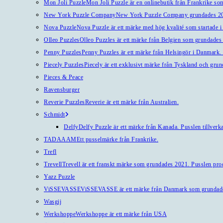
Mon Joli Puzzle
Mon Joli Puzzle är en onlinebutik från Frankrike som
New York Puzzle Company
New York Puzzle Company grundades 201
Nova Puzzle
Nova Puzzle är ett märke med hög kvalité som startade i
Olleo Puzzles
Olleo Puzzles är ett märke från Belgien som grundades 2
Penny Puzzles
Penny Puzzles är ett märke från Helsingör i Danmark. Kv
Piecely Puzzles
Piecely är ett exklusivt märke från Tyskland och gru
Pieces & Peace
Ravensburger
Reverie Puzzles
Reverie är ett märke från Australien.
Schmidt
Delfy
Delfy Puzzle är ett märke från Kanada. Pusslen tillverka
TADAAAM
Ett pusselmärke från Frankrike.
Trefl
Trevell
Trevell är ett franskt märke som grundades 2021. Pusslen produ
Yazz Puzzle
ViSSEVASSE
ViSSEVASSE är ett märke från Danmark som grundad
Wasgij
Werkshoppe
Werkshoppe är ett märke från USA