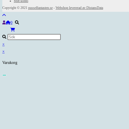
Mitt konto
Copyright © 2021
pusselfantasten.se
-
Webshop levererad av DistansData
0
×
×
Varukorg