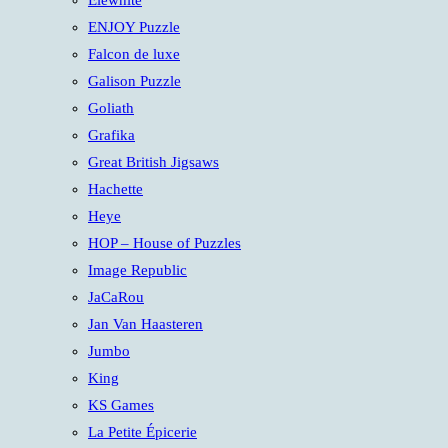
Elewhite
ENJOY Puzzle
Falcon de luxe
Galison Puzzle
Goliath
Grafika
Great British Jigsaws
Hachette
Heye
HOP – House of Puzzles
Image Republic
JaCaRou
Jan Van Haasteren
Jumbo
King
KS Games
La Petite Épicerie