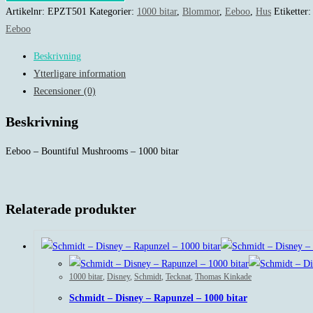
Bountiful
Artikelnr:
EPZT501
Kategorier:
1000 bitar
,
Blommor
,
Eeboo
,
Hus
Etiketter
Mushrooms
Eeboo
-
Beskrivning
1000
Ytterligare information
bitar
Recensioner (0)
mängd
Beskrivning
Eeboo – Bountiful Mushrooms – 1000 bitar
Relaterade produkter
1000 bitar
,
Disney
,
Schmidt
,
Tecknat
,
Thomas Kinkade
Schmidt – Disney – Rapunzel – 1000 bitar