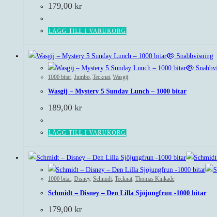
179,00
kr
LÄGG TILL I VARUKORG
Snabbvisning
Snabbvi
1000 bitar
,
Jumbo
,
Tecknat
,
Wasgij
Wasgij – Mystery 5 Sunday Lunch – 1000 bitar
189,00
kr
LÄGG TILL I VARUKORG
1000 bitar
,
Disney
,
Schmidt
,
Tecknat
,
Thomas Kinkade
Schmidt – Disney – Den Lilla Sjöjungfrun -1000 bitar
179,00
kr