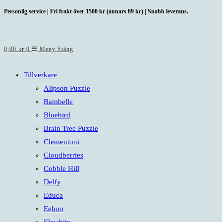
Hoppa
Personlig service | Fri frakt över 1500 kr (annars 89 kr) | Snabb leverans.
till
innehållet
0,00
kr
0
Meny
Stäng
Tillverkare
Alipson Puzzle
Bambelle
Bluebird
Brain Tree Puzzle
Clementoni
Cloudberries
Cobble Hill
Delfy
Educa
Eeboo