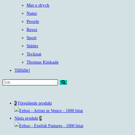
Mat o dryck
Natur
People
Resor
Sport
Städer
Tecknat
Thomas Kinkade
Tillfälle!
Sök
på
denna
Föregående produkt
webbplats
Nästa produkt