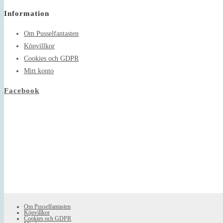
in
Information
your
application
Om Pusselfantasten
Köpvillkor
Cookies och GDPR
Mitt konto
Facebook
Om Pusselfantasten
Köpvillkor
Cookies och GDPR