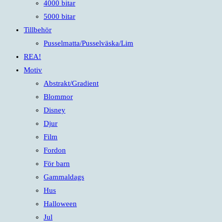
4000 bitar
5000 bitar
Tillbehör
Pusselmatta/Pusselväska/Lim
REA!
Motiv
Abstrakt/Gradient
Blommor
Disney
Djur
Film
Fordon
För barn
Gammaldags
Hus
Halloween
Jul