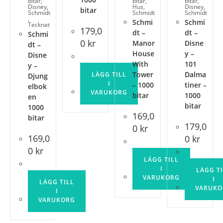
bitar
,
bitar
,
bitar
,
Disney
,
Hus
,
Disney
,
bitar
Schmidt
Schmidt
Schmidt
,
Schmi
Schmi
Tecknat
179,0
dt –
dt –
Schmi
0
kr
Manor
Disne
dt –
House
y –
Disne
With
101
y –
Tower
Dalma
LÄGG TILL
Djung
I
– 1000
tiner –
elbok
VARUKORG
bitar
1000
en
bitar
1000
169,0
bitar
179,0
0
kr
169,0
0
kr
0
kr
LÄGG TILL
I
LÄGG T
VARUKORG
I
LÄGG TILL
VARUKO
I
VARUKORG