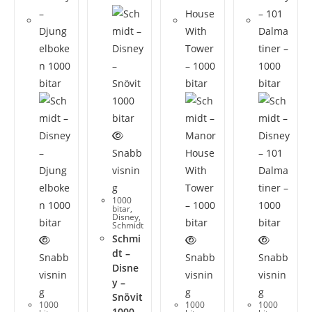
Snabb
visnin
g
1000
bitar
,
Disney
,
Schmidt
Schmi
dt –
Snabb
Snabb
Snabb
Disne
visnin
visnin
visnin
y –
g
g
g
Snövit
1000
1000
1000
1000