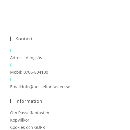
Kontakt
Adress:
Alingsås
Mobil:
0706-804100
Opens
Email:
info@pusselfantasten.se
in
Information
your
application
Om Pusselfantasten
Köpvillkor
Cookies och GDPR