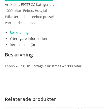
Artikelnr:
EPZTECC
Kategorier:
English
1000 bitar
,
Eeboo
,
Hus
,
Jul
Cottage
Etiketter:
eeboo
,
eeboo pussel
Christmas
Varumärke:
Eeboo
-
1000
Beskrivning
bitar
Ytterligare information
mängd
Recensioner (0)
Beskrivning
Eeboo – English Cottage Christmas – 1000 bitar
Relaterade produkter