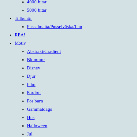
4000 bitar
5000 bitar
Tillbehör
Pusselmatta/Pusselväska/Lim
REA!
Motiv
Abstrakt/Gradient
Blommor
Disney
Djur
Film
Fordon
För barn
Gammaldags
Hus
Halloween
Jul