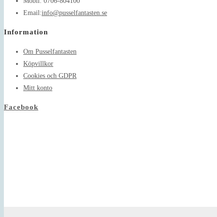
Mobil:
0706-804100
Opens
Email:
info@pusselfantasten.se
in
Information
your
application
Om Pusselfantasten
Köpvillkor
Cookies och GDPR
Mitt konto
Facebook