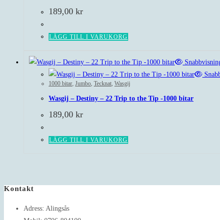
189,00
kr
LÄGG TILL I VARUKORG
Snabbvisnin
Snabb
1000 bitar
,
Jumbo
,
Tecknat
,
Wasgij
Wasgij – Destiny – 22 Trip to the Tip -1000 bitar
189,00
kr
LÄGG TILL I VARUKORG
Kontakt
Adress:
Alingsås