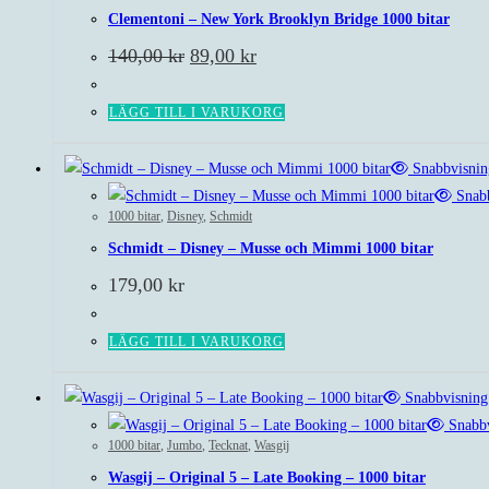
Clementoni – New York Brooklyn Bridge 1000 bitar
Det
Det
140,00
kr
89,00
kr
ursprungliga
nuvarande
priset
priset
var:
är:
LÄGG TILL I VARUKORG
140,00 kr.
89,00 kr.
Snabbvisnin
Snabb
1000 bitar
,
Disney
,
Schmidt
Schmidt – Disney – Musse och Mimmi 1000 bitar
179,00
kr
LÄGG TILL I VARUKORG
Snabbvisning
Snabbv
1000 bitar
,
Jumbo
,
Tecknat
,
Wasgij
Wasgij – Original 5 – Late Booking – 1000 bitar