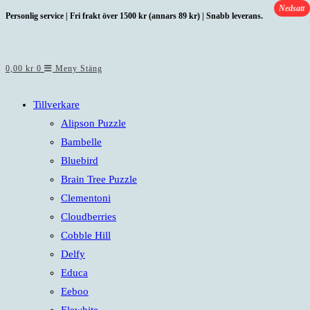
Nedsatt
Hoppa
Personlig service | Fri frakt över 1500 kr (annars 89 kr) | Snabb leverans.
till
innehållet
0,00
kr
0
Meny
Stäng
Tillverkare
Alipson Puzzle
Bambelle
Bluebird
Brain Tree Puzzle
Clementoni
Cloudberries
Cobble Hill
Delfy
Educa
Eeboo