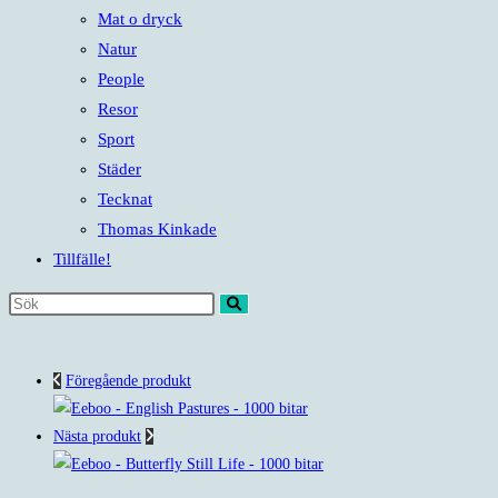
Mat o dryck
Natur
People
Resor
Sport
Städer
Tecknat
Thomas Kinkade
Tillfälle!
Sök
på
denna
Föregående produkt
webbplats
Nästa produkt