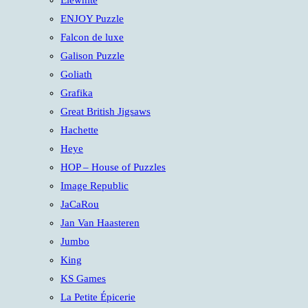
Elewhite
ENJOY Puzzle
Falcon de luxe
Galison Puzzle
Goliath
Grafika
Great British Jigsaws
Hachette
Heye
HOP – House of Puzzles
Image Republic
JaCaRou
Jan Van Haasteren
Jumbo
King
KS Games
La Petite Épicerie