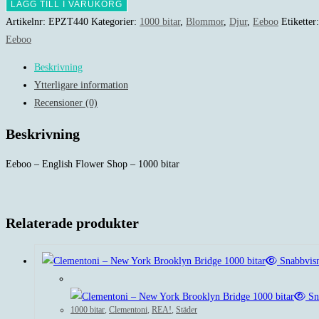
Eeboo
LÄGG TILL I VARUKORG
-
Artikelnr:
EPZT440
Kategorier:
1000 bitar
,
Blommor
,
Djur
,
Eeboo
Etiketter
English
Eeboo
Flower
Beskrivning
Shop
Ytterligare information
-
Recensioner (0)
1000
bitar
Beskrivning
mängd
Eeboo – English Flower Shop – 1000 bitar
Relaterade produkter
Snabbvis
Rea!
Sn
1000 bitar
,
Clementoni
,
REA!
,
Städer