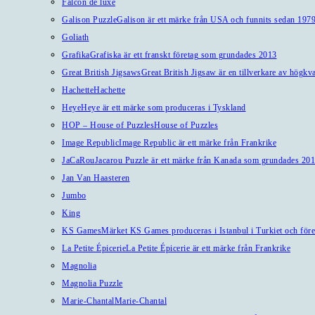
Falcon de luxe
Galison Puzzle
Galison är ett märke från USA och funnits sedan 1979
Goliath
Grafika
Grafiska är ett franskt företag som grundades 2013
Great British Jigsaws
Great British Jigsaw är en tillverkare av högkv
Hachette
Hachette
Heye
Heye är ett märke som produceras i Tyskland
HOP – House of Puzzles
House of Puzzles
Image Republic
Image Republic är ett märke från Frankrike
JaCaRou
Jacarou Puzzle är ett märke från Kanada som grundades 201
Jan Van Haasteren
Jumbo
King
KS Games
Märket KS Games produceras i Istanbul i Turkiet och före
La Petite Épicerie
La Petite Épicerie är ett märke från Frankrike
Magnolia
Magnolia Puzzle
Marie-Chantal
Marie-Chantal