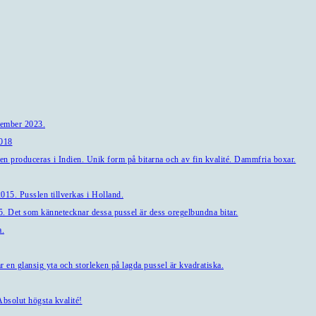
tember 2023.
2018
en produceras i Indien. Unik form på bitarna och av fin kvalité. Dammfria boxar.
15. Pusslen tillverkas i Holland.
. Det som kännetecknar dessa pussel är dess oregelbundna bitar.
a.
en glansig yta och storleken på lagda pussel är kvadratiska.
bsolut högsta kvalité!