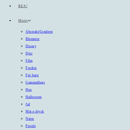
REA!
Motiv
Abstrakt/Gradient
Blommor
Disney
Djur
Film
Fordon
För barn
Gammaldags
Hus
Halloween
Jul
Mat o dryck
Natur
People