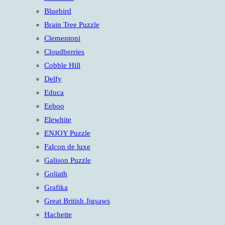
panel.
Bluebird
Brain Tree Puzzle
Clementoni
Cloudberries
Cobble Hill
Delfy
Educa
Eeboo
Elewhite
ENJOY Puzzle
Falcon de luxe
Galison Puzzle
Goliath
Grafika
Great British Jigsaws
Hachette