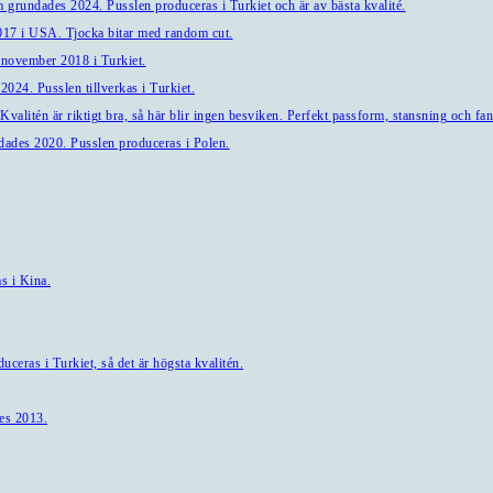
 grundades 2024. Pusslen produceras i Turkiet och är av bästa kvalité.
7 i USA. Tjocka bitar med random cut.
 november 2018 i Turkiet.
024. Pusslen tillverkas i Turkiet.
alitén är riktigt bra, så här blir ingen besviken. Perfekt passform, stansning och fant
ndades 2020. Pusslen produceras i Polen.
s i Kina.
ceras i Turkiet, så det är högsta kvalitén.
es 2013.