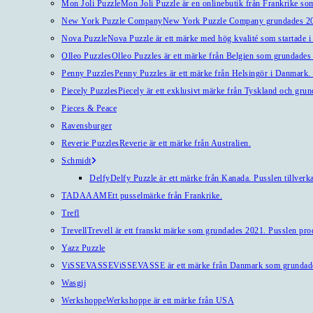
Mon Joli Puzzle
Mon Joli Puzzle är en onlinebutik från Frankrike som
New York Puzzle Company
New York Puzzle Company grundades 201
Nova Puzzle
Nova Puzzle är ett märke med hög kvalité som startade i
Olleo Puzzles
Olleo Puzzles är ett märke från Belgien som grundades 2
Penny Puzzles
Penny Puzzles är ett märke från Helsingör i Danmark. Kv
Piecely Puzzles
Piecely är ett exklusivt märke från Tyskland och gru
Pieces & Peace
Ravensburger
Reverie Puzzles
Reverie är ett märke från Australien.
Schmidt
Delfy
Delfy Puzzle är ett märke från Kanada. Pusslen tillverka
TADAAAM
Ett pusselmärke från Frankrike.
Trefl
Trevell
Trevell är ett franskt märke som grundades 2021. Pusslen produ
Yazz Puzzle
ViSSEVASSE
ViSSEVASSE är ett märke från Danmark som grundad
Wasgij
Werkshoppe
Werkshoppe är ett märke från USA