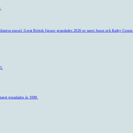
.
alitativa pussel. Great British Jigsaw grundades 2020 av paret Jason och Kathy Cornis
5.
taget grundades år 1989.