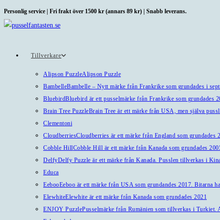
Hoppa
Personlig service | Fri frakt över 1500 kr (annars 89 kr) | Snabb leverans.
till
innehållet
Tillverkare
Alipson Puzzle
Alipson Puzzle
Bambelle
Bambelle – Nytt märke från Frankrike som grundades i sep
Bluebird
Bluebird är ett pusselmärke från Frankrike som grundades 
Brain Tree Puzzle
Brain Tree är ett märke från USA, men själva pussl
Clementoni
Cloudberries
Cloudberries är ett märke från England som grundades 20
Cobble Hill
Cobble Hill är ett märke från Kanada som grundades 2005
Delfy
Delfy Puzzle är ett märke från Kanada. Pusslen tillverkas i Kin
Educa
Eeboo
Eeboo är ett märke från USA som grundandes 2017. Bitarna har 
Elewhite
Elewhite är ett märke från Kanada som grundades 2021
ENJOY Puzzle
Pusselmärke från Rumänien som tillverkas i Turkiet. A