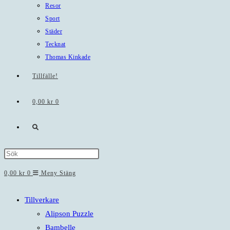
Resor
Sport
Städer
Tecknat
Thomas Kinkade
Tillfälle!
0,00
kr
0
Slå
på/av
Press
Escape
0,00
kr
0
Meny
Stäng
webbplatssökning
to
close
Tillverkare
the
Alipson Puzzle
search
Bambelle