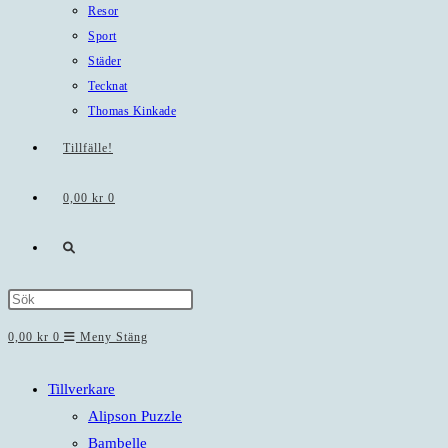
Resor
Sport
Städer
Tecknat
Thomas Kinkade
Tillfälle!
0,00
kr
0
Slå
på/av
Press
Escape
0,00
kr
0
Meny
Stäng
webbplatssökning
to
close
Tillverkare
the
Alipson Puzzle
search
Bambelle