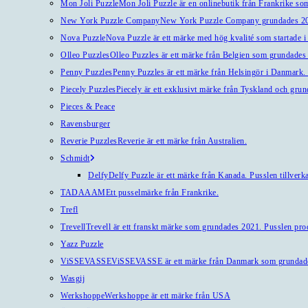
Mon Joli Puzzle
Mon Joli Puzzle är en onlinebutik från Frankrike som
New York Puzzle Company
New York Puzzle Company grundades 201
Nova Puzzle
Nova Puzzle är ett märke med hög kvalité som startade i
Olleo Puzzles
Olleo Puzzles är ett märke från Belgien som grundades 2
Penny Puzzles
Penny Puzzles är ett märke från Helsingör i Danmark. Kv
Piecely Puzzles
Piecely är ett exklusivt märke från Tyskland och gru
Pieces & Peace
Ravensburger
Reverie Puzzles
Reverie är ett märke från Australien.
Schmidt
Delfy
Delfy Puzzle är ett märke från Kanada. Pusslen tillverka
TADAAAM
Ett pusselmärke från Frankrike.
Trefl
Trevell
Trevell är ett franskt märke som grundades 2021. Pusslen produ
Yazz Puzzle
ViSSEVASSE
ViSSEVASSE är ett märke från Danmark som grundad
Wasgij
Werkshoppe
Werkshoppe är ett märke från USA