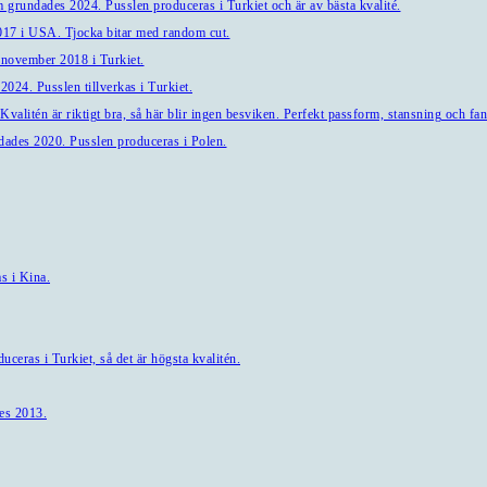
 grundades 2024. Pusslen produceras i Turkiet och är av bästa kvalité.
7 i USA. Tjocka bitar med random cut.
 november 2018 i Turkiet.
024. Pusslen tillverkas i Turkiet.
alitén är riktigt bra, så här blir ingen besviken. Perfekt passform, stansning och fant
ndades 2020. Pusslen produceras i Polen.
s i Kina.
ceras i Turkiet, så det är högsta kvalitén.
es 2013.