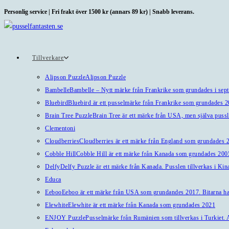
Hoppa
Personlig service | Fri frakt över 1500 kr (annars 89 kr) | Snabb leverans.
till
innehållet
Tillverkare
Alipson Puzzle
Alipson Puzzle
Bambelle
Bambelle – Nytt märke från Frankrike som grundades i sep
Bluebird
Bluebird är ett pusselmärke från Frankrike som grundades 
Brain Tree Puzzle
Brain Tree är ett märke från USA, men själva pussl
Clementoni
Cloudberries
Cloudberries är ett märke från England som grundades 20
Cobble Hill
Cobble Hill är ett märke från Kanada som grundades 2005
Delfy
Delfy Puzzle är ett märke från Kanada. Pusslen tillverkas i Kin
Educa
Eeboo
Eeboo är ett märke från USA som grundandes 2017. Bitarna har 
Elewhite
Elewhite är ett märke från Kanada som grundades 2021
ENJOY Puzzle
Pusselmärke från Rumänien som tillverkas i Turkiet. A