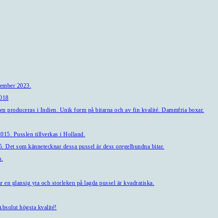
tember 2023.
2018
en produceras i Indien. Unik form på bitarna och av fin kvalité. Dammfria boxar.
15. Pusslen tillverkas i Holland.
. Det som kännetecknar dessa pussel är dess oregelbundna bitar.
a.
en glansig yta och storleken på lagda pussel är kvadratiska.
bsolut högsta kvalité!