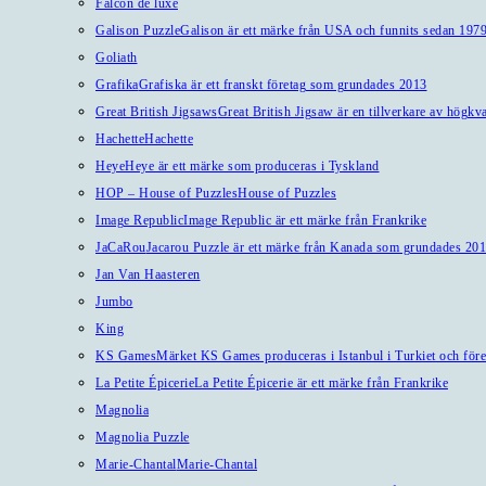
Falcon de luxe
Galison Puzzle
Galison är ett märke från USA och funnits sedan 1979
Goliath
Grafika
Grafiska är ett franskt företag som grundades 2013
Great British Jigsaws
Great British Jigsaw är en tillverkare av högkv
Hachette
Hachette
Heye
Heye är ett märke som produceras i Tyskland
HOP – House of Puzzles
House of Puzzles
Image Republic
Image Republic är ett märke från Frankrike
JaCaRou
Jacarou Puzzle är ett märke från Kanada som grundades 201
Jan Van Haasteren
Jumbo
King
KS Games
Märket KS Games produceras i Istanbul i Turkiet och före
La Petite Épicerie
La Petite Épicerie är ett märke från Frankrike
Magnolia
Magnolia Puzzle
Marie-Chantal
Marie-Chantal