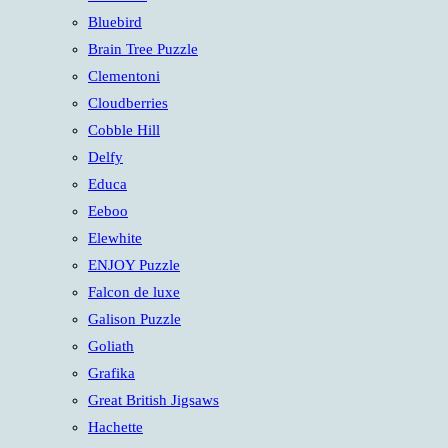
panel.
Bluebird
Brain Tree Puzzle
Clementoni
Cloudberries
Cobble Hill
Delfy
Educa
Eeboo
Elewhite
ENJOY Puzzle
Falcon de luxe
Galison Puzzle
Goliath
Grafika
Great British Jigsaws
Hachette