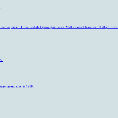
.
alitativa pussel. Great British Jigsaw grundades 2020 av paret Jason och Kathy Cornis
5.
taget grundades år 1989.