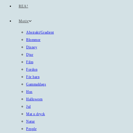
REA!
Motiv
Abstrakt/Gradient
Blommor
Disney
Djur
Film
Fordon
För barn
Gammaldags
Hus
Halloween
Jul
Mat o dryck
Natur
People