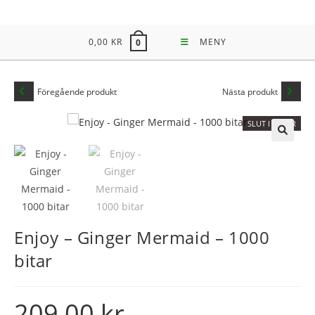
Hoppa
till
0,00
KR
MENY
0
innehållet
Föregående produkt
Nästa produkt
SLUT I LAGER
🔍
Enjoy – Ginger Mermaid – 1000
bitar
209,00
kr