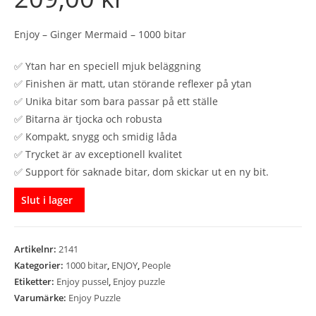
Enjoy – Ginger Mermaid – 1000 bitar
✅ Ytan har en speciell mjuk beläggning
✅ Finishen är matt, utan störande reflexer på ytan
✅ Unika bitar som bara passar på ett ställe
✅ Bitarna är tjocka och robusta
✅ Kompakt, snygg och smidig låda
✅ Trycket är av exceptionell kvalitet
✅ Support för saknade bitar, dom skickar ut en ny bit.
Slut i lager
Artikelnr:
2141
Kategorier:
1000 bitar
,
ENJOY
,
People
Etiketter:
Enjoy pussel
,
Enjoy puzzle
Varumärke:
Enjoy Puzzle