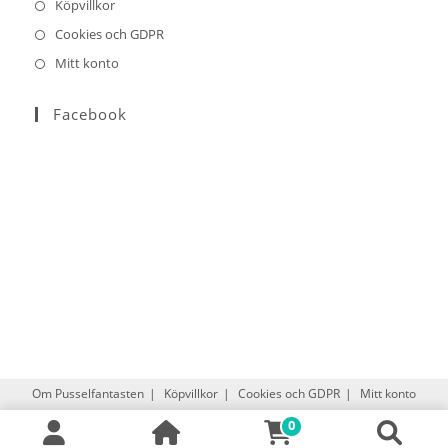
Köpvillkor
Cookies och GDPR
Mitt konto
Facebook
Om Pusselfantasten
Köpvillkor
Cookies och GDPR
Mitt konto
0
Copyright © 2021
pusselfantasten.se
-
Webshop levererad av
DistansData