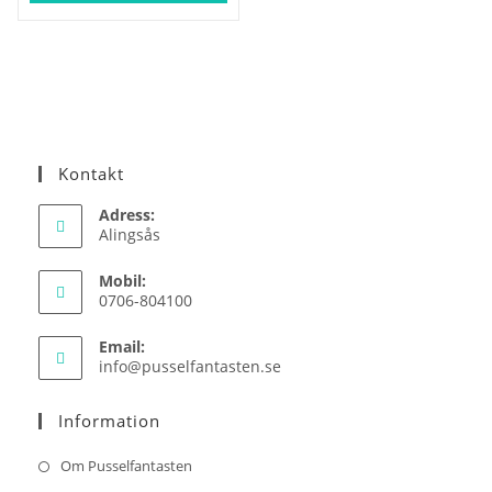
Kontakt
Adress:
Alingsås
Mobil:
0706-804100
Email:
Opens
info@pusselfantasten.se
in
your
Information
application
Om Pusselfantasten