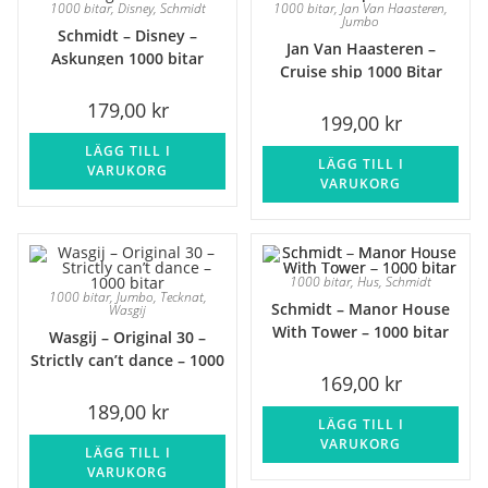
1000 bitar
,
Disney
,
Schmidt
1000 bitar
,
Jan Van Haasteren
,
Jumbo
Schmidt – Disney –
Jan Van Haasteren –
Askungen 1000 bitar
Cruise ship 1000 Bitar
179,00
kr
199,00
kr
LÄGG TILL I
LÄGG TILL I
VARUKORG
VARUKORG
1000 bitar
,
Hus
,
Schmidt
1000 bitar
,
Jumbo
,
Tecknat
,
Schmidt – Manor House
Wasgij
With Tower – 1000 bitar
Wasgij – Original 30 –
Strictly can’t dance – 1000
169,00
kr
bitar
189,00
kr
LÄGG TILL I
VARUKORG
LÄGG TILL I
VARUKORG