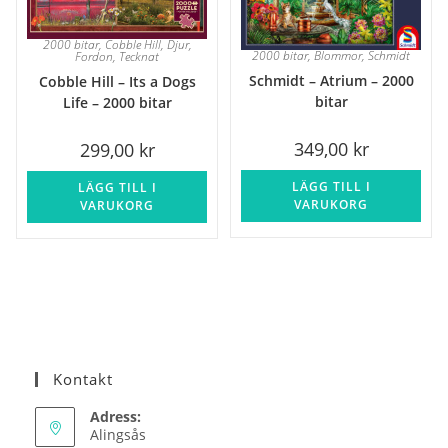
2000 bitar
,
Cobble Hill
,
Djur
,
2000 bitar
,
Blommor
,
Schmidt
Fordon
,
Tecknat
Schmidt – Atrium – 2000
Cobble Hill – Its a Dogs
bitar
Life – 2000 bitar
349,00
kr
299,00
kr
LÄGG TILL I
LÄGG TILL I
VARUKORG
VARUKORG
Kontakt
Adress:
Alingsås