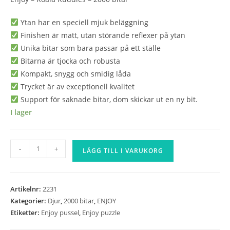
Ytan har en speciell mjuk beläggning
Finishen är matt, utan störande reflexer på ytan
Unika bitar som bara passar på ett ställe
Bitarna är tjocka och robusta
Kompakt, snygg och smidig låda
Trycket är av exceptionell kvalitet
Support för saknade bitar, dom skickar ut en ny bit.
I lager
Enjoy
-
+
LÄGG TILL I VARUKORG
-
Koala
Kuddles
Artikelnr:
2231
-
Kategorier:
Djur
,
2000 bitar
,
ENJOY
2000
Etiketter:
Enjoy pussel
,
Enjoy puzzle
bitar