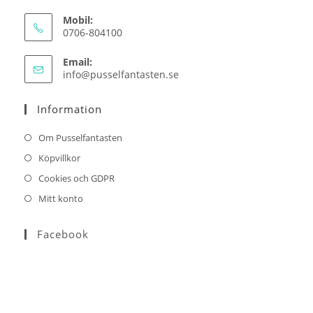
Mobil:
0706-804100
Email:
Opens
info@pusselfantasten.se
in
your
Information
application
Om Pusselfantasten
Köpvillkor
Cookies och GDPR
Mitt konto
Facebook