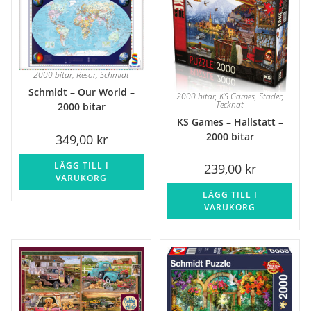
2000 bitar
,
Resor
,
Schmidt
Schmidt – Our World –
2000 bitar
,
KS Games
,
Städer
,
Tecknat
2000 bitar
KS Games – Hallstatt –
2000 bitar
349,00
kr
LÄGG TILL I
239,00
kr
VARUKORG
LÄGG TILL I
VARUKORG