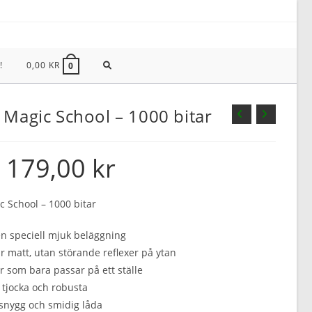
SLÅ
!
0,00
KR
0
PÅ/AV
 Magic School – 1000 bitar
WEBBPLATSSÖKNING
179,00
kr
Det
Det
ursprungliga
nuvarande
priset
priset
var:
är:
209,00 kr.
179,00 kr.
c School – 1000 bitar
n speciell mjuk beläggning
r matt, utan störande reflexer på ytan
r som bara passar på ett ställe
 tjocka och robusta
snygg och smidig låda