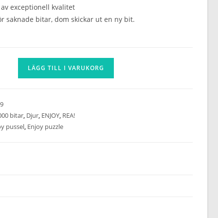
av exceptionell kvalitet
r saknade bitar, dom skickar ut en ny bit.
LÄGG TILL I VARUKORG
9
000 bitar
,
Djur
,
ENJOY
,
REA!
oy pussel
,
Enjoy puzzle