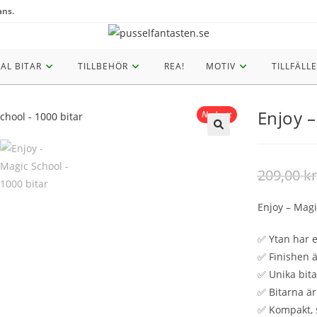
ans.
AL BITAR
TILLBEHÖR
REA!
MOTIV
TILLFÄLLE
Enjoy –
Nedsatt
🔍
209,00
kr
Enjoy – Magi
✅ Ytan har e
✅ Finishen ä
✅ Unika bita
✅ Bitarna är
✅ Kompakt, 