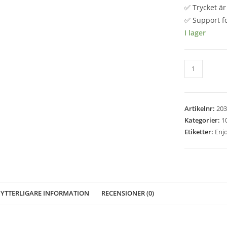
✅ Trycket är 
✅ Support fö
I lager
Enjoy
-
Magic
School
Artikelnr:
203
-
Kategorier:
1
1000
Etiketter:
Enj
bitar
mängd
YTTERLIGARE INFORMATION
RECENSIONER (0)