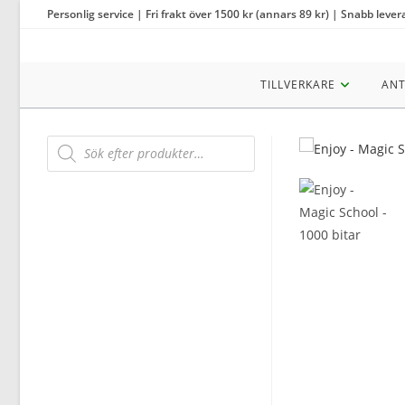
Hoppa
Personlig service | Fri frakt över 1500 kr (annars 89 kr) | Snabb lever
till
innehållet
TILLVERKARE
ANT
Products
search
REA!