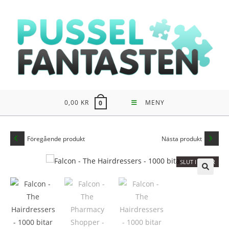
Hoppa
till
innehållet
0,00
KR
MENY
0
Föregående produkt
Nästa produkt
SLUT I LAGER