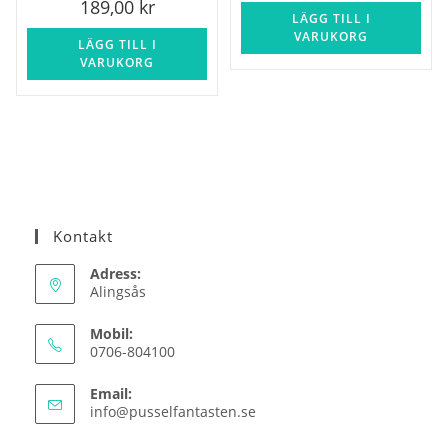
189,00
kr
LÄGG TILL I
VARUKORG
LÄGG TILL I
VARUKORG
Kontakt
Adress:
Alingsås
Mobil:
0706-804100
Email:
Opens
info@pusselfantasten.se
in
your