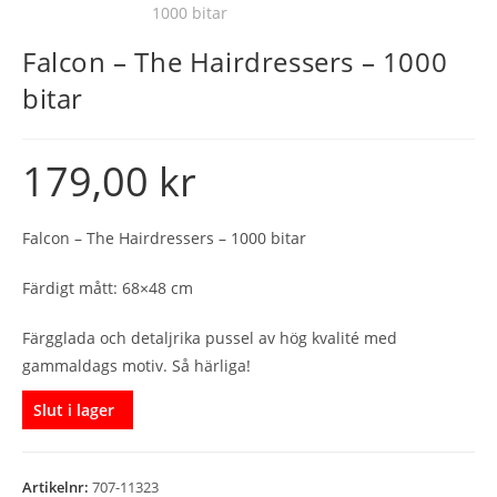
Falcon – The Hairdressers – 1000
bitar
179,00
kr
Falcon – The Hairdressers – 1000 bitar
Färdigt mått: 68×48 cm
Färgglada och detaljrika pussel av hög kvalité med
gammaldags motiv. Så härliga!
Slut i lager
Artikelnr:
707-11323