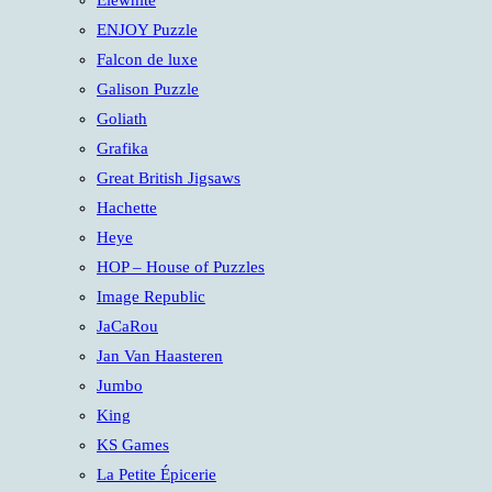
Elewhite
ENJOY Puzzle
Falcon de luxe
Galison Puzzle
Goliath
Grafika
Great British Jigsaws
Hachette
Heye
HOP – House of Puzzles
Image Republic
JaCaRou
Jan Van Haasteren
Jumbo
King
KS Games
La Petite Épicerie