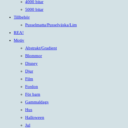
4000 bitar
5000 bitar
Tillbehör
Pusselmatta/Pusselväska/Lim
REA!
Motiv
Abstrakt/Gradient
Blommor
Disney
Djur
Film
Fordon
För barn
Gammaldags
Hus
Halloween
Jul