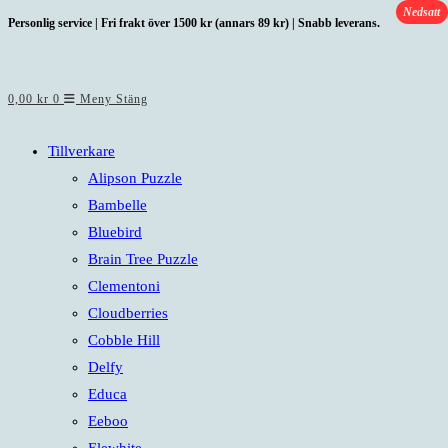
Nedsatt
Hoppa
Personlig service | Fri frakt över 1500 kr (annars 89 kr) | Snabb leverans.
till
innehållet
0,00
kr
0
Meny
Stäng
Tillverkare
Alipson Puzzle
Bambelle
Bluebird
Brain Tree Puzzle
Clementoni
Cloudberries
Cobble Hill
Delfy
Educa
Eeboo