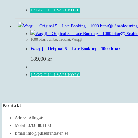
LÄGG TILL I VARUKORG
Snabbvisning
Snabbv
1000 bitar
,
Jumbo
,
Tecknat
,
Wasgij
Wasgij – Original 5 – Late Booking – 1000 bitar
189,00
kr
LÄGG TILL I VARUKORG
Kontakt
Adress:
Alingsås
Mobil:
0706-804100
Opens
Email:
info@pusselfantasten.se