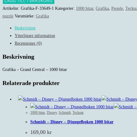
-
LÄGG TILL I VARUKORG
Grand
Artikelnr:
Grafika-F-33649-1
Kategorier:
1000 bitar
,
Grafika
,
People
,
Teckna
Central
puzzle
Varumärke:
Grafika
-
Beskrivning
1000
Ytterligare information
bitar
Recensioner (0)
mängd
Beskrivning
Grafika – Grand Central – 1000 bitar
Relaterade produkter
1000 bitar
,
Disney
,
Schmidt
,
Tecknat
Schmidt – Disney – Djungelboken 1000 bitar
169,00
kr