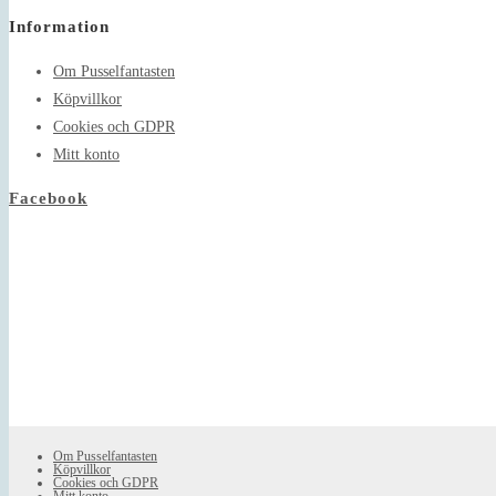
in
Information
your
application
Om Pusselfantasten
Köpvillkor
Cookies och GDPR
Mitt konto
Facebook
Om Pusselfantasten
Köpvillkor
Cookies och GDPR
Mitt konto