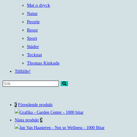
Mat o dryck
Natur
People
Resor
Sport
Städer
Tecknat
Thomas Kinkade
Tillfälle!
Sök
på
denna
Föregående produkt
webbplats
Nästa produkt