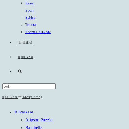
Resor
Sport
Städer
Tecknat
Thomas Kinkade
Tillfälle!
0,00
kr
0
Slå
på/av
Press
Escape
0,00
kr
0
Meny
Stäng
webbplatssökning
to
close
Tillverkare
the
Alipson Puzzle
search
Bambelle