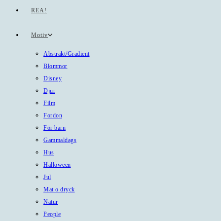
REA!
Motiv
Abstrakt/Gradient
Blommor
Disney
Djur
Film
Fordon
För barn
Gammaldags
Hus
Halloween
Jul
Mat o dryck
Natur
People