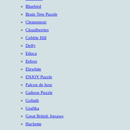
panel.
Bluebird
Brain Tree Puzzle
Clementoni
Cloudberries
Cobble Hill
Delfy
Educa
Eeboo
Elewhite
ENJOY Puzzle
Falcon de luxe
Galison Puzzle
Goliath
Grafika
Great British Jigsaws
Hachette