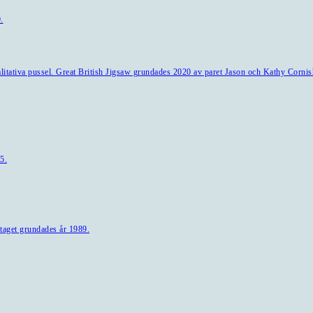
.
alitativa pussel. Great British Jigsaw grundades 2020 av paret Jason och Kathy Cornis
5.
taget grundades år 1989.