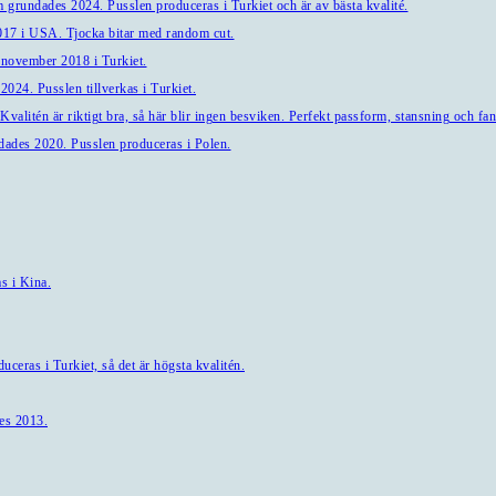
 grundades 2024. Pusslen produceras i Turkiet och är av bästa kvalité.
7 i USA. Tjocka bitar med random cut.
 november 2018 i Turkiet.
024. Pusslen tillverkas i Turkiet.
alitén är riktigt bra, så här blir ingen besviken. Perfekt passform, stansning och fant
ndades 2020. Pusslen produceras i Polen.
s i Kina.
ceras i Turkiet, så det är högsta kvalitén.
es 2013.