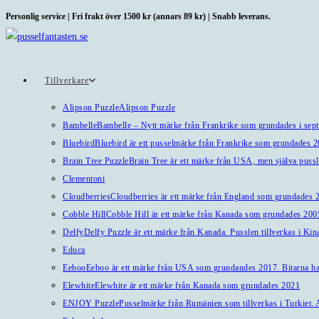
Hoppa
Personlig service | Fri frakt över 1500 kr (annars 89 kr) | Snabb leverans.
till
innehållet
Tillverkare
Alipson Puzzle
Alipson Puzzle
Bambelle
Bambelle – Nytt märke från Frankrike som grundades i sep
Bluebird
Bluebird är ett pusselmärke från Frankrike som grundades 
Brain Tree Puzzle
Brain Tree är ett märke från USA, men själva pussl
Clementoni
Cloudberries
Cloudberries är ett märke från England som grundades 20
Cobble Hill
Cobble Hill är ett märke från Kanada som grundades 2005
Delfy
Delfy Puzzle är ett märke från Kanada. Pusslen tillverkas i Kin
Educa
Eeboo
Eeboo är ett märke från USA som grundandes 2017. Bitarna har 
Elewhite
Elewhite är ett märke från Kanada som grundades 2021
ENJOY Puzzle
Pusselmärke från Rumänien som tillverkas i Turkiet. A