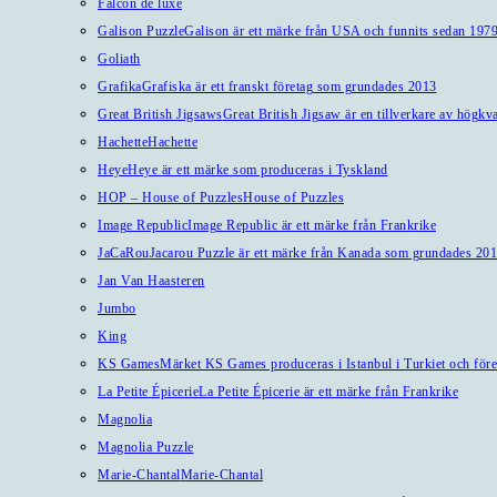
Falcon de luxe
Galison Puzzle
Galison är ett märke från USA och funnits sedan 1979
Goliath
Grafika
Grafiska är ett franskt företag som grundades 2013
Great British Jigsaws
Great British Jigsaw är en tillverkare av högkv
Hachette
Hachette
Heye
Heye är ett märke som produceras i Tyskland
HOP – House of Puzzles
House of Puzzles
Image Republic
Image Republic är ett märke från Frankrike
JaCaRou
Jacarou Puzzle är ett märke från Kanada som grundades 201
Jan Van Haasteren
Jumbo
King
KS Games
Märket KS Games produceras i Istanbul i Turkiet och före
La Petite Épicerie
La Petite Épicerie är ett märke från Frankrike
Magnolia
Magnolia Puzzle
Marie-Chantal
Marie-Chantal