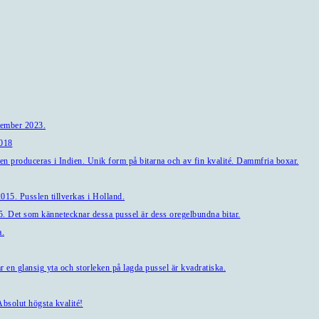
tember 2023.
2018
en produceras i Indien. Unik form på bitarna och av fin kvalité. Dammfria boxar.
15. Pusslen tillverkas i Holland.
. Det som kännetecknar dessa pussel är dess oregelbundna bitar.
a.
en glansig yta och storleken på lagda pussel är kvadratiska.
bsolut högsta kvalité!