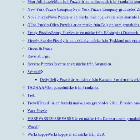
Mon Joli Puzzle
Mon Joli Puzzle är en onlinebutik från Frankrike som
New York Puzzle Company
New York Puzzle Company grundades 201
Nova Puzzle
Nova Puzzle är ett märke med hög kvalité som startade i
Olleo Puzzles
Olleo Puzzles är ett märke från Belgien som grundades 2
Penny Puzzles
Penny Puzzles är ett märke från Helsingör i Danmark. Kv
Piecely Puzzles
Piecely är ett exklusivt märke från Tyskland och gru
Pieces & Peace
Ravensburger
Reverie Puzzles
Reverie är ett märke från Australien.
Schmidt
Delfy
Delfy Puzzle är ett märke från Kanada. Pusslen tillverka
TADAAAM
Ett pusselmärke från Frankrike.
Trefl
Trevell
Trevell är ett franskt märke som grundades 2021. Pusslen produ
Yazz Puzzle
ViSSEVASSE
ViSSEVASSE är ett märke från Danmark som grundad
Wasgij
Werkshoppe
Werkshoppe är ett märke från USA