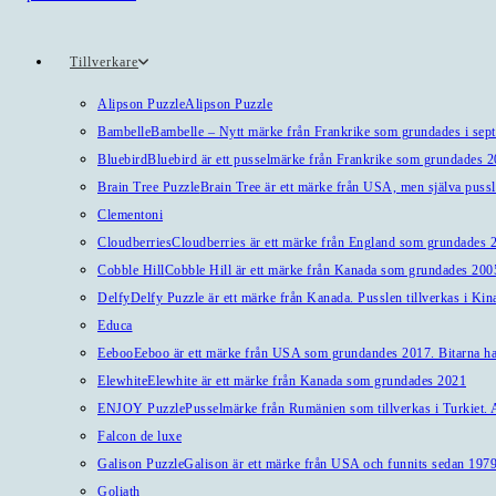
Tillverkare
Alipson Puzzle
Alipson Puzzle
Bambelle
Bambelle – Nytt märke från Frankrike som grundades i sep
Bluebird
Bluebird är ett pusselmärke från Frankrike som grundades 
Brain Tree Puzzle
Brain Tree är ett märke från USA, men själva pussl
Clementoni
Cloudberries
Cloudberries är ett märke från England som grundades 20
Cobble Hill
Cobble Hill är ett märke från Kanada som grundades 2005
Delfy
Delfy Puzzle är ett märke från Kanada. Pusslen tillverkas i Kin
Educa
Eeboo
Eeboo är ett märke från USA som grundandes 2017. Bitarna har 
Elewhite
Elewhite är ett märke från Kanada som grundades 2021
ENJOY Puzzle
Pusselmärke från Rumänien som tillverkas i Turkiet. A
Falcon de luxe
Galison Puzzle
Galison är ett märke från USA och funnits sedan 1979
Goliath