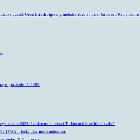
alitativa pussel. Great British Jigsaw grundades 2020 av paret Jason och Kathy Cornis
5.
taget grundades år 1989.
 grundades 2024. Pusslen produceras i Turkiet och är av bästa kvalité.
7 i USA. Tjocka bitar med random cut.
 november 2018 i Turkiet.