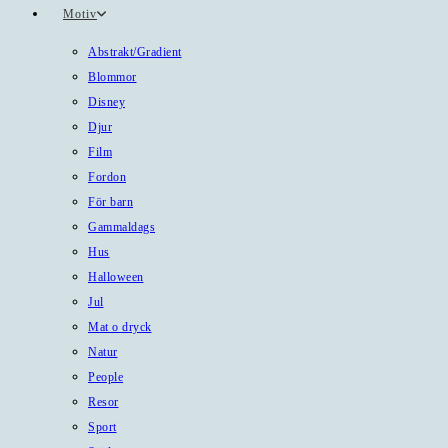
Motiv
Abstrakt/Gradient
Blommor
Disney
Djur
Film
Fordon
För barn
Gammaldags
Hus
Halloween
Jul
Mat o dryck
Natur
People
Resor
Sport