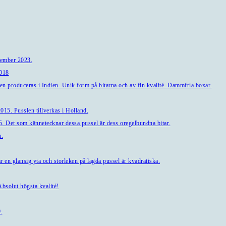
tember 2023.
2018
en produceras i Indien. Unik form på bitarna och av fin kvalité. Dammfria boxar.
15. Pusslen tillverkas i Holland.
. Det som kännetecknar dessa pussel är dess oregelbundna bitar.
a.
en glansig yta och storleken på lagda pussel är kvadratiska.
bsolut högsta kvalité!
.