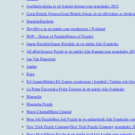
Grafika
Grafiska är ett franskt företag som grundades 2013
Great British Jigsaws
Great British Jigsaw är en tillverkare av högkv
Hachette
Hachette
Heye
Heye är ett märke som produceras i Tyskland
HOP – House of Puzzles
House of Puzzles
Image Republic
Image Republic är ett märke från Frankrike
JaCaRou
Jacarou Puzzle är ett märke från Kanada som grundades 201
Jan Van Haasteren
Jumbo
King
KS Games
Märket KS Games produceras i Istanbul i Turkiet och före
La Petite Épicerie
La Petite Épicerie är ett märke från Frankrike
Magnolia
Magnolia Puzzle
Marie-Chantal
Marie-Chantal
Mon Joli Puzzle
Mon Joli Puzzle är en onlinebutik från Frankrike som
New York Puzzle Company
New York Puzzle Company grundades 201
Nova Puzzle
Nova Puzzle är ett märke med hög kvalité som startade i