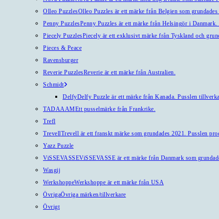
Olleo Puzzles
Olleo Puzzles är ett märke från Belgien som grundades 2
Penny Puzzles
Penny Puzzles är ett märke från Helsingör i Danmark. Kv
Piecely Puzzles
Piecely är ett exklusivt märke från Tyskland och gru
Pieces & Peace
Ravensburger
Reverie Puzzles
Reverie är ett märke från Australien.
Schmidt
Delfy
Delfy Puzzle är ett märke från Kanada. Pusslen tillverka
TADAAAM
Ett pusselmärke från Frankrike.
Trefl
Trevell
Trevell är ett franskt märke som grundades 2021. Pusslen produ
Yazz Puzzle
ViSSEVASSE
ViSSEVASSE är ett märke från Danmark som grundad
Wasgij
Werkshoppe
Werkshoppe är ett märke från USA
Övriga
Övriga märken/tillverkare
Övrigt