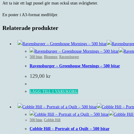
Att ta isär ett lagt pussel gör man också utan svårigheter.
En poster i A3-format medföljer.
Relaterade produkter
500 bitar
,
Blommor
,
Ravensburger
Ravensburger – Greenhouse Mornings – 500 bitar
129,00
kr
LÄGG TILL I VARUKORG
500 bitar
,
Cobble Hill
Cobble Hill – Portrait of a Quilt – 500 bitar