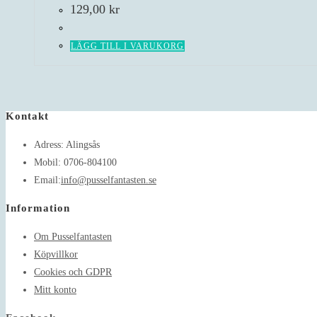
129,00
kr
LÄGG TILL I VARUKORG
Kontakt
Adress:
Alingsås
Mobil:
0706-804100
Opens
Email:
info@pusselfantasten.se
in
Information
your
application
Om Pusselfantasten
Köpvillkor
Cookies och GDPR
Mitt konto