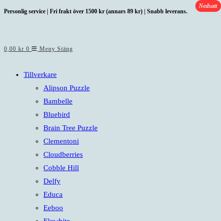
Nedsatt
Hoppa
Personlig service | Fri frakt över 1500 kr (annars 89 kr) | Snabb leverans.
till
innehållet
0,00
kr
0
Meny
Stäng
Tillverkare
Alipson Puzzle
Bambelle
Bluebird
Brain Tree Puzzle
Clementoni
Cloudberries
Cobble Hill
Delfy
Educa
Eeboo