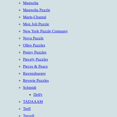
Magnolia
Magnolia Puzzle
Marie-Chantal
Mon Joli Puzzle
New York Puzzle Company
Nova Puzzle
Olleo Puzzles
Penny Puzzles
Piecely Puzzles
Pieces & Peace
Ravensburger
Reverie Puzzles
Schmidt
Delfy
TADAAAM
Trefl
Trevell