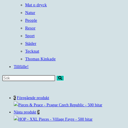
Mat o dryck
Natur
People
Resor
Sport
Städer
Tecknat
Thomas Kinkade
Tillfälle!
Sök
på
denna
Föregående produkt
webbplats
Nästa produkt