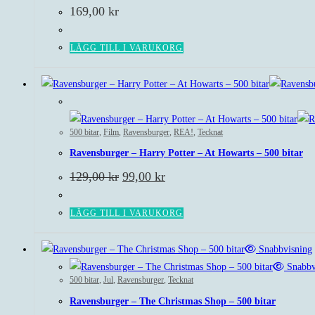
169,00
kr
LÄGG TILL I VARUKORG
Rea!
500 bitar
,
Film
,
Ravensburger
,
REA!
,
Tecknat
Ravensburger – Harry Potter – At Howarts – 500 bitar
Det
Det
129,00
kr
99,00
kr
ursprungliga
nuvarande
priset
priset
var:
är:
LÄGG TILL I VARUKORG
129,00 kr.
99,00 kr.
Snabbvisning
Snabbv
500 bitar
,
Jul
,
Ravensburger
,
Tecknat
Ravensburger – The Christmas Shop – 500 bitar