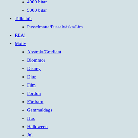
4000 bitar
5000 bitar
Tillbehör
Pusselmatta/Pusselväska/Lim
REA!
Motiv
Abstrakt/Gradient
Blommor
Disney
Djur
Film
Fordon
För barn
Gammaldags
Hus
Halloween
Jul