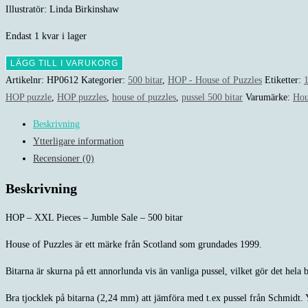
Illustratör: Linda Birkinshaw
Endast 1 kvar i lager
HOP
LÄGG TILL I VARUKORG
-
Artikelnr:
HP0612
Kategorier:
500 bitar
,
HOP - House of Puzzles
Etiketter:
1
XXL
HOP puzzle
,
HOP puzzles
,
house of puzzles
,
pussel 500 bitar
Varumärke:
Hou
Pieces
Beskrivning
-
Ytterligare information
Jumble
Recensioner (0)
Sale
-
Beskrivning
500
bitar
HOP – XXL Pieces – Jumble Sale – 500 bitar
mängd
House of Puzzles är ett märke från Scotland som grundades 1999.
Bitarna är skurna på ett annorlunda vis än vanliga pussel, vilket gör det hela b
Bra tjocklek på bitarna (2,24 mm) att jämföra med t.ex pussel från Schmidt. Y