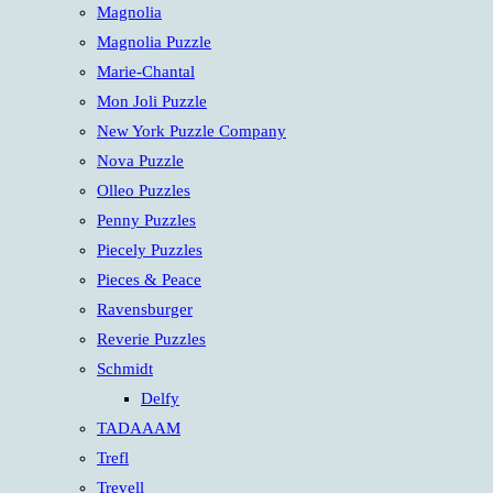
Magnolia
Magnolia Puzzle
Marie-Chantal
Mon Joli Puzzle
New York Puzzle Company
Nova Puzzle
Olleo Puzzles
Penny Puzzles
Piecely Puzzles
Pieces & Peace
Ravensburger
Reverie Puzzles
Schmidt
Delfy
TADAAAM
Trefl
Trevell