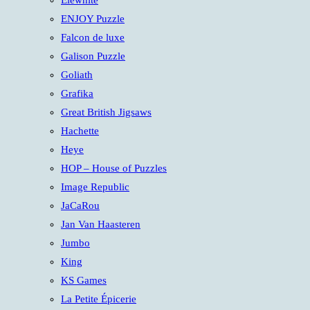
Elewhite
ENJOY Puzzle
Falcon de luxe
Galison Puzzle
Goliath
Grafika
Great British Jigsaws
Hachette
Heye
HOP – House of Puzzles
Image Republic
JaCaRou
Jan Van Haasteren
Jumbo
King
KS Games
La Petite Épicerie