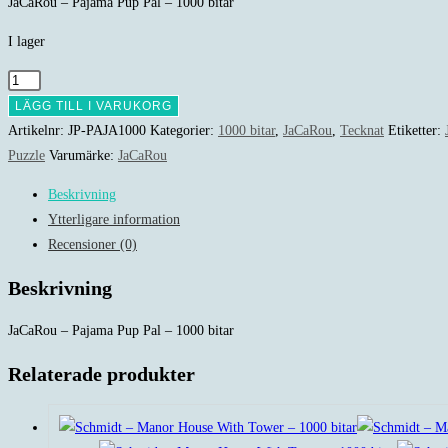
JaCaRou – Pajama Pup Pal – 1000 bitar
I lager
JaCaRou
-
LÄGG TILL I VARUKORG
Pajama
Artikelnr:
JP-PAJA1000
Kategorier:
1000 bitar
,
JaCaRou
,
Tecknat
Etiketter:
Pup
Puzzle
Varumärke:
JaCaRou
Pal
Beskrivning
-
Ytterligare information
1000
Recensioner (0)
bitar
mängd
Beskrivning
JaCaRou – Pajama Pup Pal – 1000 bitar
Relaterade produkter