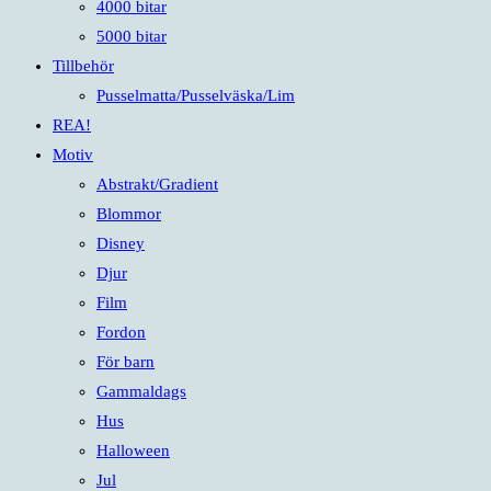
4000 bitar
5000 bitar
Tillbehör
Pusselmatta/Pusselväska/Lim
REA!
Motiv
Abstrakt/Gradient
Blommor
Disney
Djur
Film
Fordon
För barn
Gammaldags
Hus
Halloween
Jul