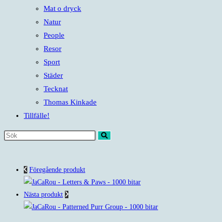
Mat o dryck
Natur
People
Resor
Sport
Städer
Tecknat
Thomas Kinkade
Tillfälle!
Sök
på
denna
Föregående produkt
webbplats
Nästa produkt