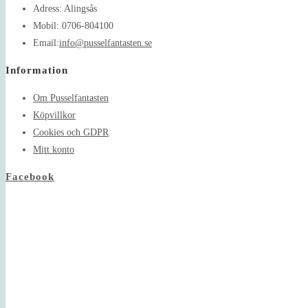
Adress:
Alingsås
Mobil:
0706-804100
Opens
Email:
info@pusselfantasten.se
in
Information
your
application
Om Pusselfantasten
Köpvillkor
Cookies och GDPR
Mitt konto
Facebook