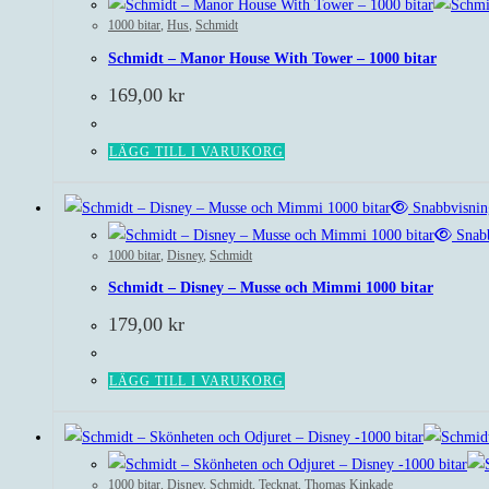
1000 bitar
,
Hus
,
Schmidt
Schmidt – Manor House With Tower – 1000 bitar
169,00
kr
LÄGG TILL I VARUKORG
Snabbvisnin
Snabb
1000 bitar
,
Disney
,
Schmidt
Schmidt – Disney – Musse och Mimmi 1000 bitar
179,00
kr
LÄGG TILL I VARUKORG
1000 bitar
,
Disney
,
Schmidt
,
Tecknat
,
Thomas Kinkade