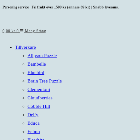
Hoppa
Personlig service | Fri frakt över 1500 kr (annars 89 kr) | Snabb leverans.
till
innehållet
0,00
kr
0
Meny
Stäng
Tillverkare
Alipson Puzzle
Bambelle
Bluebird
Brain Tree Puzzle
Clementoni
Cloudberries
Cobble Hill
Delfy
Educa
Eeboo