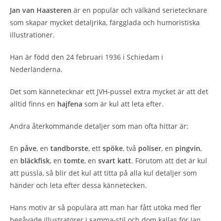
Jan van Haasteren
är en populär och välkänd serietecknare
som skapar mycket detaljrika, färgglada och humoristiska
illustrationer.
Han är född den 24 februari 1936 i Schiedam i
Nederländerna.
Det som kännetecknar ett JVH-pussel extra mycket är att det
alltid finns en
hajfena
som är kul att leta efter.
Andra återkommande detaljer som man ofta hittar är:
En
påve
, en
tandborste
, ett
spöke
, två
poliser
, en
pingvin
,
en
bläckfisk
, en
tomte
, en
svart katt
. Förutom att det är kul
att pussla, så blir det kul att titta på alla kul detaljer som
händer och leta efter dessa kännetecken.
Hans motiv är så populära att man har fått utöka med fler
begåvade illustratörer i samma-stil och dom kallas för Jan