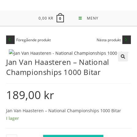
Hoppa
till
0,00
KR
MENY
0
innehållet
Föregående produkt
Nästa produkt
Jan Van Haasteren – National
🔍
Championships 1000 Bitar
189,00
kr
Jan Van Haasteren – National Championships 1000 Bitar
I lager