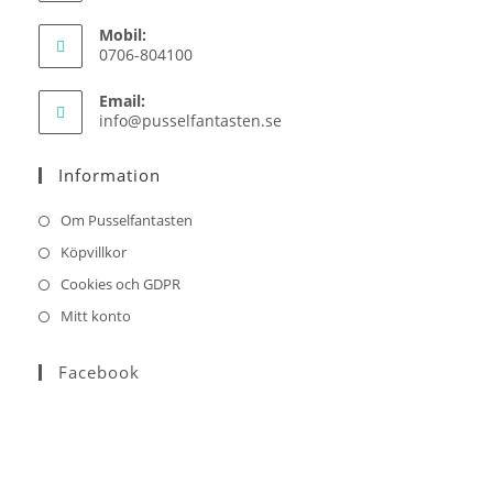
Mobil:
0706-804100
Email:
Opens
info@pusselfantasten.se
in
your
Information
application
Om Pusselfantasten
Köpvillkor
Cookies och GDPR
Mitt konto
Facebook