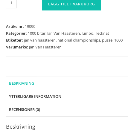
Jan
LÄGG TILL I VARUKORG
Van
Haasteren
-
Artikelnr:
19090
National
Kategorier:
1000 bitar
,
Jan Van Haasteren
,
Jumbo
,
Tecknat
Championships
Etiketter:
jan van haasteren
,
national championships
,
pussel 1000
1000
Varumärke:
Jan Van Haasteren
Bitar
mängd
BESKRIVNING
YTTERLIGARE INFORMATION
RECENSIONER (0)
Beskrivning