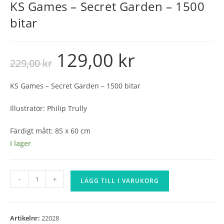
KS Games – Secret Garden – 1500
bitar
129,00
kr
Det
Det
229,00
kr
ursprungliga
nuvarande
priset
priset
var:
är:
229,00 kr.
129,00 kr.
KS Games – Secret Garden – 1500 bitar
Illustratör: Philip Trully
Färdigt mått: 85 x 60 cm
I lager
KS
-
+
LÄGG TILL I VARUKORG
Games
-
Secret
Artikelnr:
22028