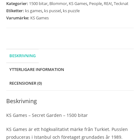
Garden
Kategorier:
1500 bitar
,
Blommor
,
KS Games
,
People
,
REA!
,
Tecknat
-
Etiketter:
ks games
,
ks pussel
,
ks puzzle
1500
Varumärke:
KS Games
bitar
mängd
BESKRIVNING
YTTERLIGARE INFORMATION
RECENSIONER (0)
Beskrivning
KS Games – Secret Garden – 1500 bitar
KS Games är ett högkvalitativt märke från Turkiet. Pusslen
produceras i Istanbul och företaget grundades år 1989.