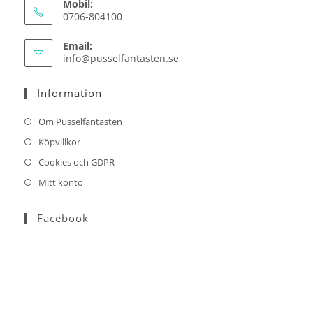
Mobil:
0706-804100
Email:
Opens
info@pusselfantasten.se
in
your
Information
application
Om Pusselfantasten
Köpvillkor
Cookies och GDPR
Mitt konto
Facebook