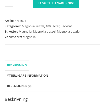
Magnolia
LÄGG TILL I VARUKORG
-
Alexander
Jansson
Artikelnr:
4604
-
Kategorier:
Magnolia Puzzle
,
1000 bitar
,
Tecknat
CC
Etiketter:
Magnolia
,
Magnolia pussel
,
Magnolia puzzle
Mystery
Varumärke:
Magnolia
Orchestra
-
1050
bitar
mängd
BESKRIVNING
YTTERLIGARE INFORMATION
RECENSIONER (0)
Beskrivning