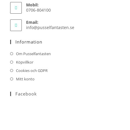
Mobil:
0706-804100
Email:
Opens
info@pusselfantasten.se
in
your
Information
application
Om Pusselfantasten
Köpvillkor
Cookies och GDPR
Mitt konto
Facebook