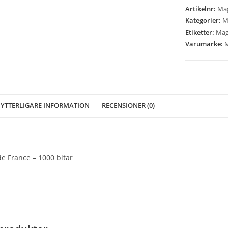
de
Artikelnr:
Mag
France
Kategorier:
M
-
Etiketter:
Mag
1000
Varumärke:
M
bitar
mängd
YTTERLIGARE INFORMATION
RECENSIONER (0)
e France – 1000 bitar