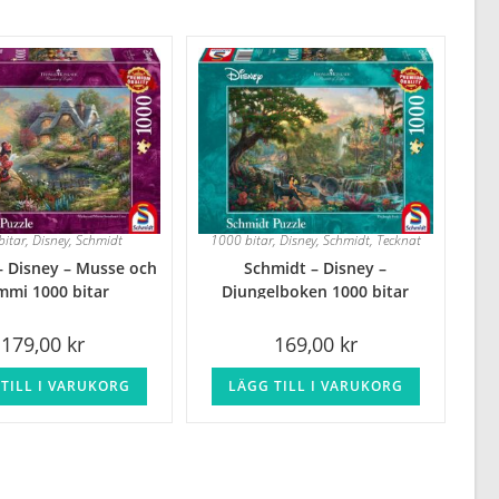
bitar
,
Disney
,
Schmidt
1000 bitar
,
Disney
,
Schmidt
,
Tecknat
– Disney – Musse och
Schmidt – Disney –
mmi 1000 bitar
Djungelboken 1000 bitar
179,00
kr
169,00
kr
TILL I VARUKORG
LÄGG TILL I VARUKORG