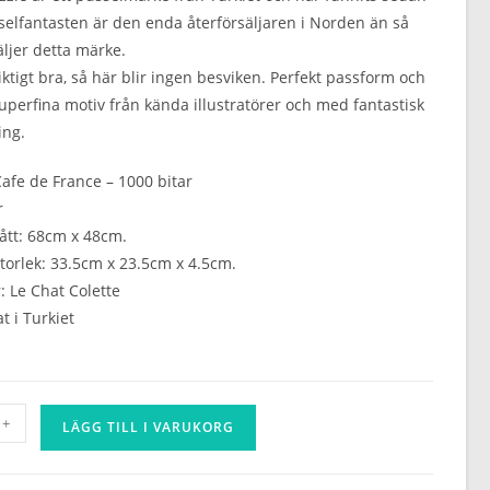
selfantasten är den enda återförsäljaren i Norden än så
ljer detta märke.
iktigt bra, så här blir ingen besviken. Perfekt passform och
uperfina motiv från kända illustratörer och med fantastisk
ing.
afe de France – 1000 bitar
r
ått: 68cm x 48cm.
torlek: 33.5cm x 23.5cm x 4.5cm.
r: Le Chat Colette
 i Turkiet
+
LÄGG TILL I VARUKORG