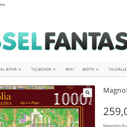
ans.
AL BITAR
TILLBEHÖR
REA!
MOTIV
TILLFÄLLE
Magnoli
259,
Magnolia Puz