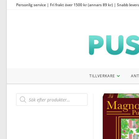
Hoppa
Personlig service | Fri frakt över 1500 kr (annars 89 kr) | Snabb lever
till
innehållet
TILLVERKARE
ANT
Products
search