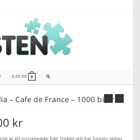
SLÅ
!
0,00
KR
0
PÅ/AV
a – Cafe de France – 1000 bitar
WEBBPLATSSÖKNING
00
kr
zle är ett pusselmärke från Turkiet och har funnits sedan