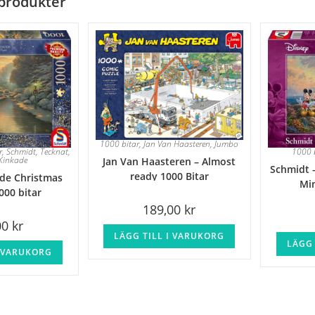
produkter
1000 bitar
,
Jan Van Haasteren
,
Jumbo
r
,
Schmidt
,
Tecknat
,
1000 
Kinkade
Jan Van Haasteren – Almost
Schmidt 
ready 1000 Bitar
de Christmas
Mi
000 bitar
189,00
kr
00
kr
LÄGG TILL I VARUKORG
LÄGG 
I VARUKORG