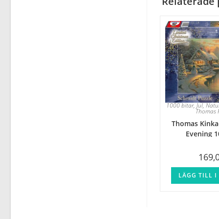
Relaterade 
1000 bitar
,
Jul
,
Natu
Thomas 
Thomas Kinka
Evening 1
169,
LÄGG TILL 