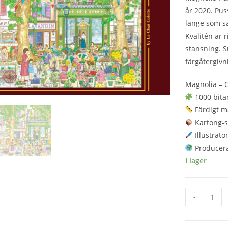
år 2020. Pus
länge som sä
Kvalitén är r
stansning. S
färgåtergivn
Magnolia – C
1000 bita
Färdigt m
Kartong-s
Illustratö
Producerat
I lager
Magnolia
-
-
Cafe