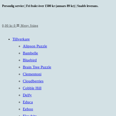
Hoppa
Personlig service | Fri frakt över 1500 kr (annars 89 kr) | Snabb leverans.
till
innehållet
0,00
kr
0
Meny
Stäng
Tillverkare
Alipson Puzzle
Bambelle
Bluebird
Brain Tree Puzzle
Clementoni
Cloudberries
Cobble Hill
Delfy
Educa
Eeboo