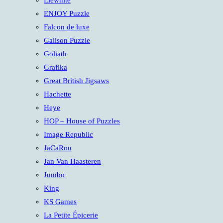
Elewhite
ENJOY Puzzle
Falcon de luxe
Galison Puzzle
Goliath
Grafika
Great British Jigsaws
Hachette
Heye
HOP – House of Puzzles
Image Republic
JaCaRou
Jan Van Haasteren
Jumbo
King
KS Games
La Petite Épicerie