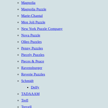
Magnolia
Magnolia Puzzle
Marie-Chantal
Mon Joli Puzzle
New York Puzzle Company
Nova Puzzle
Olleo Puzzles
Penny Puzzles
Piecely Puzzles
Pieces & Peace
Ravensburger
Reverie Puzzles
Schmidt
Delfy
TADAAAM
Trefl
Trevell