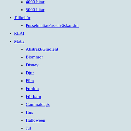
4000 bitar
5000 bitar
Tillbehör
Pusselmatta/Pusselväska/Lim
REA!
Motiv
Abstrakt/Gradient
Blommor
Disney
Djur
Film
Fordon
För barn
Gammaldags
Hus
Halloween
Jul