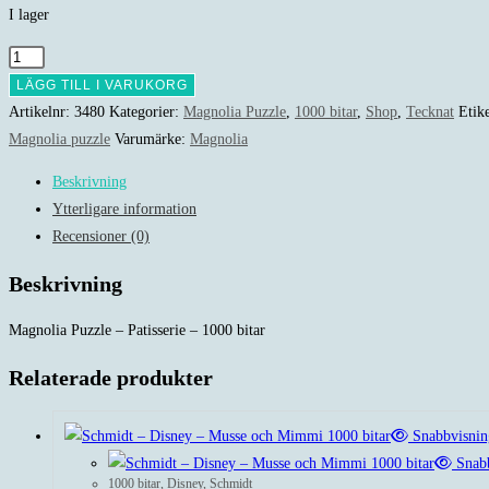
I lager
Magnolia
Puzzle
LÄGG TILL I VARUKORG
-
Artikelnr:
3480
Kategorier:
Magnolia Puzzle
,
1000 bitar
,
Shop
,
Tecknat
Etik
Patisserie
Magnolia puzzle
Varumärke:
Magnolia
-
Beskrivning
1000
Ytterligare information
bitar
Recensioner (0)
mängd
Beskrivning
Magnolia Puzzle – Patisserie – 1000 bitar
Relaterade produkter
Snabbvisnin
Snabb
1000 bitar
,
Disney
,
Schmidt