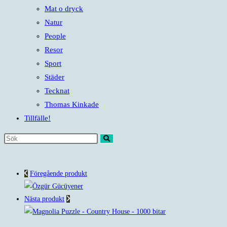
Mat o dryck
Natur
People
Resor
Sport
Städer
Tecknat
Thomas Kinkade
Tillfälle!
Sök
på
denna
Föregående produkt
webbplats
Nästa produkt