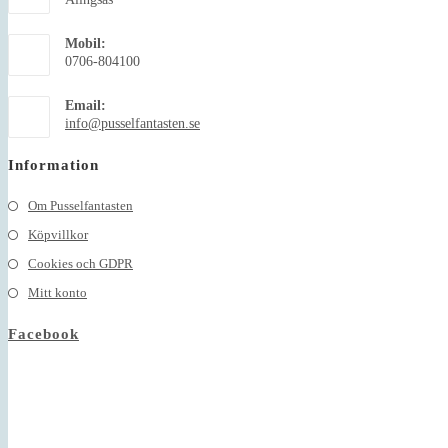
Mobil:
0706-804100
Email:
Opens
info@pusselfantasten.se
in
your
Information
application
Om Pusselfantasten
Köpvillkor
Cookies och GDPR
Mitt konto
Facebook