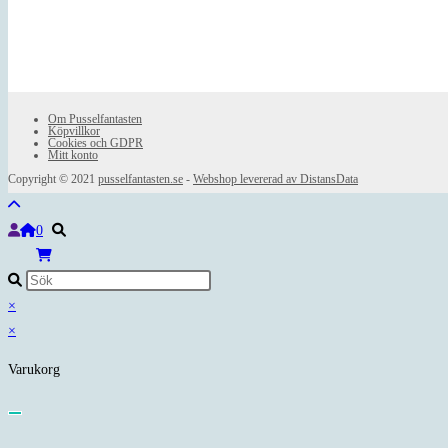
Om Pusselfantasten
Köpvillkor
Cookies och GDPR
Mitt konto
Copyright © 2021
pusselfantasten.se
-
Webshop levererad av DistansData
0
×
×
Varukorg