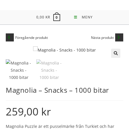
Hoppa
till
0,00
KR
MENY
0
innehållet
Föregående produkt
Nästa produkt
🔍
Magnolia – Snacks – 1000 bitar
259,00
kr
Magnolia Puzzle är ett pusselmärke från Turkiet och har