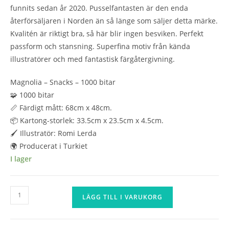
funnits sedan år 2020. Pusselfantasten är den enda
återförsäljaren i Norden än så länge som säljer detta märke.
Kvalitén är riktigt bra, så här blir ingen besviken. Perfekt
passform och stansning. Superfina motiv från kända
illustratörer och med fantastisk färgåtergivning.
Magnolia – Snacks – 1000 bitar
🧩 1000 bitar
📏 Färdigt mått: 68cm x 48cm.
📦 Kartong-storlek: 33.5cm x 23.5cm x 4.5cm.
🖌️ Illustratör: Romi Lerda
🌍 Producerat i Turkiet
I lager
Magnolia
LÄGG TILL I VARUKORG
-
Snacks