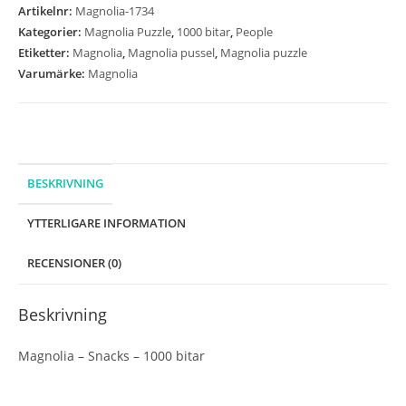
-
Artikelnr:
Magnolia-1734
1000
Kategorier:
Magnolia Puzzle
,
1000 bitar
,
People
bitar
Etiketter:
Magnolia
,
Magnolia pussel
,
Magnolia puzzle
mängd
Varumärke:
Magnolia
BESKRIVNING
YTTERLIGARE INFORMATION
RECENSIONER (0)
Beskrivning
Magnolia – Snacks – 1000 bitar