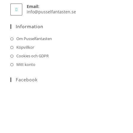
Email:
Opens
info@pusselfantasten.se
in
your
Information
application
Om Pusselfantasten
Köpvillkor
Cookies och GDPR
Mitt konto
Facebook