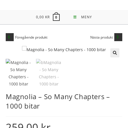
Hoppa
till
0,00
KR
MENY
0
innehållet
Föregående produkt
Nästa produkt
🔍
Magnolia – So Many Chapters –
1000 bitar
259,00
kr