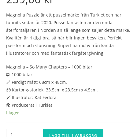
Magnolia Puzzle är ett pusselmärke från Turkiet och har
funnits sedan år 2020. Pusselfantasten är den enda
återförsäljaren i Norden än så länge som säljer detta märke.
Kvalitén är riktigt bra, så här blir ingen besviken. Perfekt
passform och stansning. Superfina motiv från kända
illustratörer och med fantastisk färgåtergivning.
Magnolia – So Many Chapters – 1000 bitar
🧩 1000 bitar
📏 Färdigt mått: 68cm x 48cm.
📦 Kartong-storlek: 33.5cm x 23.5cm x 4.5cm.
🖌️ Illustratör: Kat Fedora
🌍 Producerat i Turkiet
I lager
Magnolia
LÄGG TILL I VARUKORG