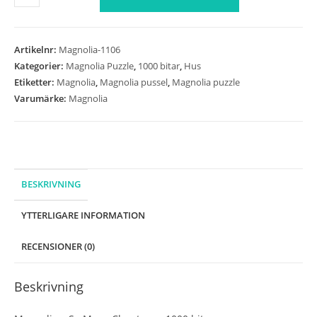
-
So
Many
Artikelnr:
Magnolia-1106
Chapters
Kategorier:
Magnolia Puzzle
,
1000 bitar
,
Hus
-
Etiketter:
Magnolia
,
Magnolia pussel
,
Magnolia puzzle
1000
Varumärke:
Magnolia
bitar
mängd
BESKRIVNING
YTTERLIGARE INFORMATION
RECENSIONER (0)
Beskrivning