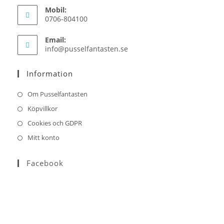
Mobil:
0706-804100
Email:
Opens
info@pusselfantasten.se
in
your
Information
application
Om Pusselfantasten
Köpvillkor
Cookies och GDPR
Mitt konto
Facebook