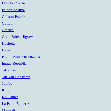
ENJOY Puzzle
Falcon de luxe
Galison Puzzle
Goliath
Grafika
Great British Jigsaws
Hachette
Heye
HOP – House of Puzzles
Image Republic
JaCaRou
Jan Van Haasteren
Jumbo
King
KS Games
La Petite Épicerie
Magnolia