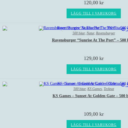
120,00
kr
LÄGG TILL I VARUKORG
S
500 bitar
,
Natur
,
Ravensburger
Ravensburger “Sunrise At The Port” – 500 
129,00
kr
LÄGG TILL I VARUKORG
S
500 bitar
,
KS Games
,
Tecknat
KS Games – Sunset At Golden Gate – 500 b
109,00
kr
LÄGG TILL I VARUKORG