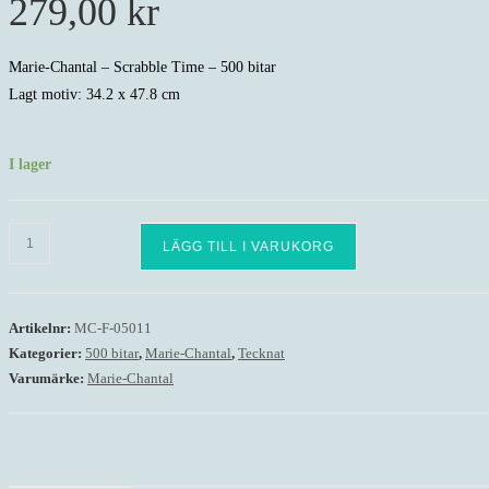
279,00
kr
Marie-Chantal – Scrabble Time – 500 bitar
Lagt motiv: 34.2 x 47.8 cm
I lager
Marie-
LÄGG TILL I VARUKORG
Chantal
-
Scrabble
Artikelnr:
MC-F-05011
Time
Kategorier:
500 bitar
,
Marie-Chantal
,
Tecknat
-
Varumärke:
Marie-Chantal
500
bitar
mängd