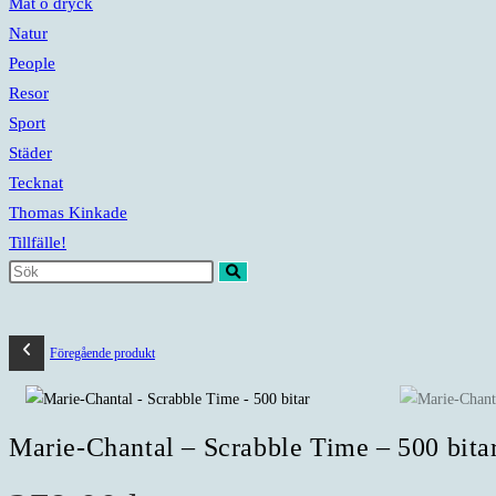
Mat o dryck
Natur
People
Resor
Sport
Städer
Tecknat
Thomas Kinkade
Tillfälle!
Sök
på
denna
Föregående produkt
webbplats
Marie-Chantal – Scrabble Time – 500 bita