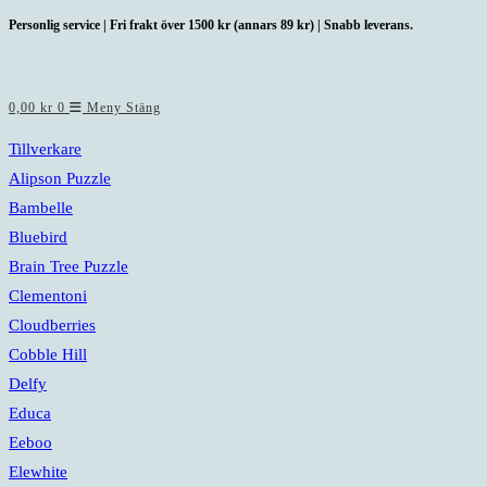
Hoppa
Personlig service | Fri frakt över 1500 kr (annars 89 kr) | Snabb leverans.
till
innehållet
0,00
kr
0
Meny
Stäng
Tillverkare
Alipson Puzzle
Bambelle
Bluebird
Brain Tree Puzzle
Clementoni
Cloudberries
Cobble Hill
Delfy
Educa
Eeboo
Elewhite