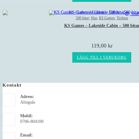
Snab
500 bitar
,
Hus
,
KS Games
,
Tecknat
KS Games – Lakeside Cabin – 500 bita
119,00
kr
LÄGG TILL I VARUKORG
Kontakt
Adress:
Alingsås
Mobil:
0706-804100
Email: