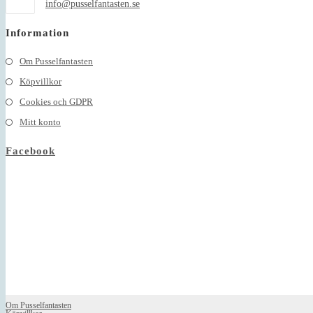
Opens
info@pusselfantasten.se
in
your
Information
application
Om Pusselfantasten
Köpvillkor
Cookies och GDPR
Mitt konto
Facebook
Om Pusselfantasten