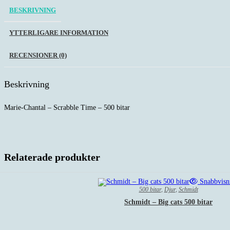
BESKRIVNING
YTTERLIGARE INFORMATION
RECENSIONER (0)
Beskrivning
Marie-Chantal – Scrabble Time – 500 bitar
Relaterade produkter
Snabbvisn
500 bitar
,
Djur
,
Schmidt
Schmidt – Big cats 500 bitar