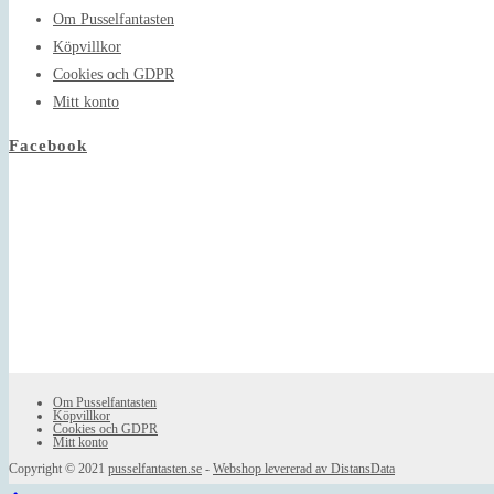
application
Om Pusselfantasten
Köpvillkor
Cookies och GDPR
Mitt konto
Facebook
Om Pusselfantasten
Köpvillkor
Cookies och GDPR
Mitt konto
Copyright © 2021
pusselfantasten.se
-
Webshop levererad av DistansData