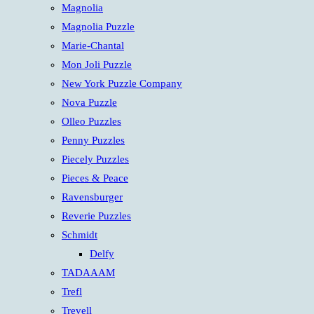
Magnolia
Magnolia Puzzle
Marie-Chantal
Mon Joli Puzzle
New York Puzzle Company
Nova Puzzle
Olleo Puzzles
Penny Puzzles
Piecely Puzzles
Pieces & Peace
Ravensburger
Reverie Puzzles
Schmidt
Delfy
TADAAAM
Trefl
Trevell