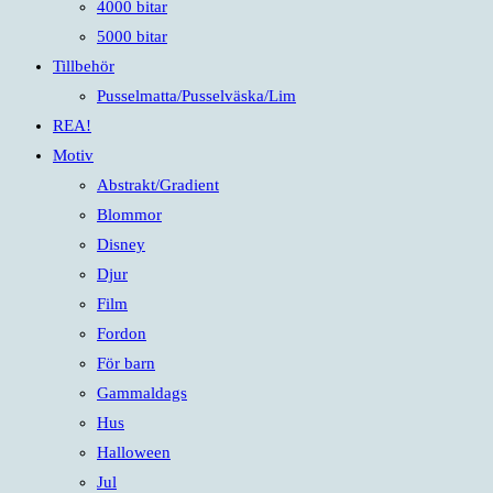
4000 bitar
5000 bitar
Tillbehör
Pusselmatta/Pusselväska/Lim
REA!
Motiv
Abstrakt/Gradient
Blommor
Disney
Djur
Film
Fordon
För barn
Gammaldags
Hus
Halloween
Jul