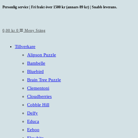
Hoppa
Personlig service | Fri frakt över 1500 kr (annars 89 kr) | Snabb leverans.
till
innehållet
0,00
kr
0
Meny
Stäng
Tillverkare
Alipson Puzzle
Bambelle
Bluebird
Brain Tree Puzzle
Clementoni
Cloudberries
Cobble Hill
Delfy
Educa
Eeboo