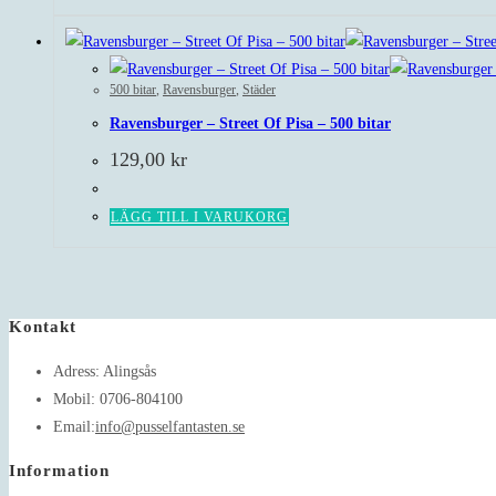
500 bitar
,
Ravensburger
,
Städer
Ravensburger – Street Of Pisa – 500 bitar
129,00
kr
LÄGG TILL I VARUKORG
Kontakt
Adress:
Alingsås
Mobil:
0706-804100
Opens
Email:
info@pusselfantasten.se
in
Information
your