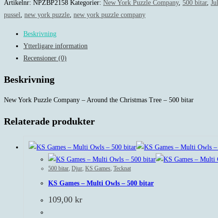
Artikelnr:
NPZBP2158
Kategorier:
New York Puzzle Company
,
500 bitar
,
Ju
pussel
,
new york puzzle
,
new york puzzle company
Beskrivning
Ytterligare information
Recensioner (0)
Beskrivning
New York Puzzle Company – Around the Christmas Tree – 500 bitar
Relaterade produkter
500 bitar
,
Djur
,
KS Games
,
Tecknat
KS Games – Multi Owls – 500 bitar
109,00
kr