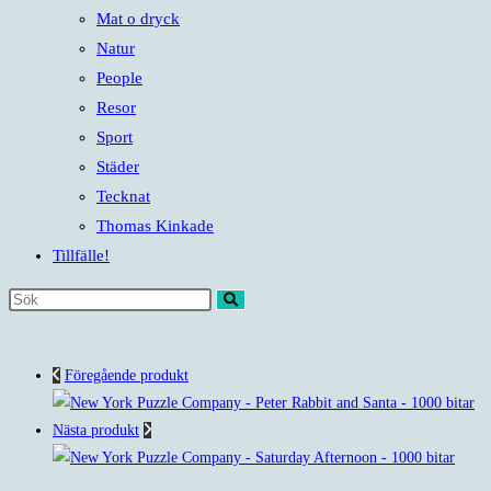
Mat o dryck
Natur
People
Resor
Sport
Städer
Tecknat
Thomas Kinkade
Tillfälle!
Sök
på
denna
Föregående produkt
webbplats
Nästa produkt