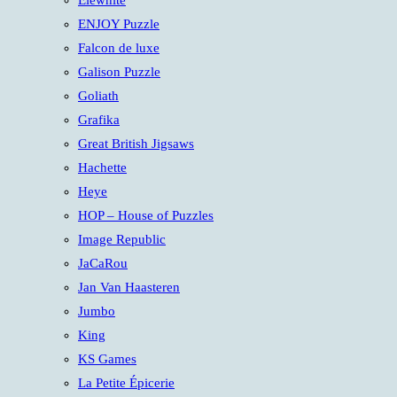
Elewhite
ENJOY Puzzle
Falcon de luxe
Galison Puzzle
Goliath
Grafika
Great British Jigsaws
Hachette
Heye
HOP – House of Puzzles
Image Republic
JaCaRou
Jan Van Haasteren
Jumbo
King
KS Games
La Petite Épicerie