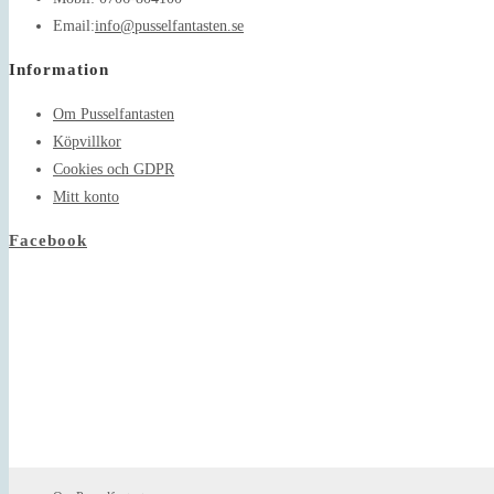
Opens
Email:
info@pusselfantasten.se
in
Information
your
application
Om Pusselfantasten
Köpvillkor
Cookies och GDPR
Mitt konto
Facebook