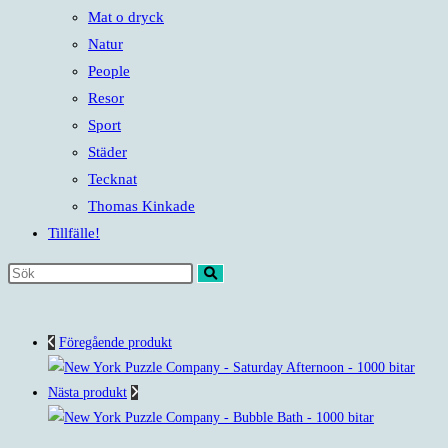
Mat o dryck
Natur
People
Resor
Sport
Städer
Tecknat
Thomas Kinkade
Tillfälle!
Sök
på
denna
Föregående produkt
webbplats
Nästa produkt