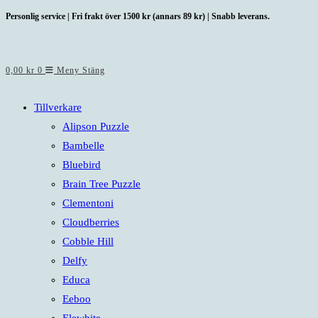
Hoppa
Personlig service | Fri frakt över 1500 kr (annars 89 kr) | Snabb leverans.
till
innehållet
0,00
kr
0
Meny
Stäng
Tillverkare
Alipson Puzzle
Bambelle
Bluebird
Brain Tree Puzzle
Clementoni
Cloudberries
Cobble Hill
Delfy
Educa
Eeboo