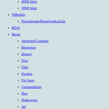
4000 bitar
5000 bitar
Tillbehör
Pusselmatta/Pusselväska/Lim
REA!
Motiv
Abstrakt/Gradient
Blommor
Disney
Djur
Film
Fordon
För barn
Gammaldags
Hus
Halloween
Jul