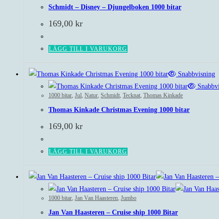
Schmidt – Disney – Djungelboken 1000 bitar
169,00
kr
LÄGG TILL I VARUKORG
Snabbvisning
Snabbvi
1000 bitar
,
Jul
,
Natur
,
Schmidt
,
Tecknat
,
Thomas Kinkade
Thomas Kinkade Christmas Evening 1000 bitar
169,00
kr
LÄGG TILL I VARUKORG
1000 bitar
,
Jan Van Haasteren
,
Jumbo
Jan Van Haasteren – Cruise ship 1000 Bitar