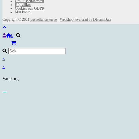
Om Pusselfantasten
Köpvillkor
Cookies och GDPR
Mitt konto
Copyright © 2021
pusselfantasten.se
-
Webshop levererad av DistansData
0
×
×
Varukorg