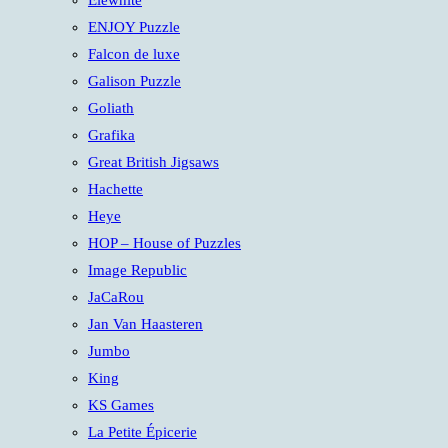
Elewhite
ENJOY Puzzle
Falcon de luxe
Galison Puzzle
Goliath
Grafika
Great British Jigsaws
Hachette
Heye
HOP – House of Puzzles
Image Republic
JaCaRou
Jan Van Haasteren
Jumbo
King
KS Games
La Petite Épicerie