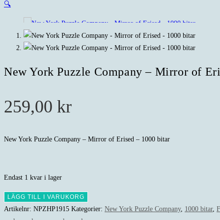
🔍
New York Puzzle Company – Mirror of Eri
259,00
kr
New York Puzzle Company – Mirror of Erised – 1000 bitar
Endast 1 kvar i lager
New
LÄGG TILL I VARUKORG
York
Artikelnr:
NPZHP1915
Kategorier:
New York Puzzle Company
,
1000 bitar
,
F