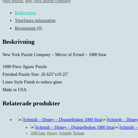
Puzzle
york puzzle
,
new york puzzle company
Company
Beskrivning
-
Ytterligare information
Mirror
Recensioner (0)
of
Erised
Beskrivning
-
1000
New York Puzzle Company – Mirror of Erised – 1000 bitar
bitar
1000 Piece Jigsaw Puzzle
mängd
Finished Puzzle Size: 26.625″x19.25″
Linen Style Finish to reduce glare
Made in USA
Relaterade produkter
1000 bitar
,
Disney
,
Schmidt
,
Tecknat