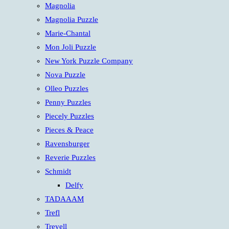
Magnolia
Magnolia Puzzle
Marie-Chantal
Mon Joli Puzzle
New York Puzzle Company
Nova Puzzle
Olleo Puzzles
Penny Puzzles
Piecely Puzzles
Pieces & Peace
Ravensburger
Reverie Puzzles
Schmidt
Delfy
TADAAAM
Trefl
Trevell