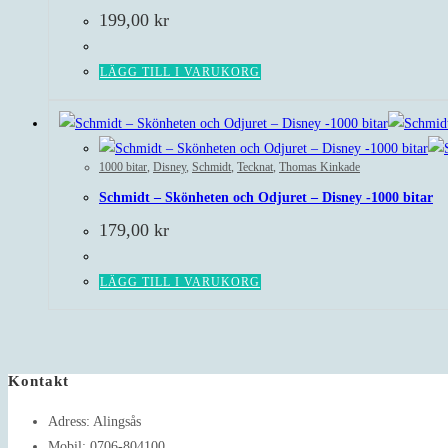
199,00
kr
LÄGG TILL I VARUKORG
1000 bitar
,
Disney
,
Schmidt
,
Tecknat
,
Thomas Kinkade
Schmidt – Skönheten och Odjuret – Disney -1000 bitar
179,00
kr
LÄGG TILL I VARUKORG
Kontakt
Adress:
Alingsås
Mobil:
0706-804100