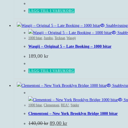
LÄGG TILL I VARUKORG
Snabbvisning
Snabbv
1000 bitar
,
Jumbo
,
Tecknat
,
Wasgij
Wasgij – Original 5 – Late Booking – 1000 bitar
189,00
kr
LÄGG TILL I VARUKORG
Snabbvis
Rea!
Sn
1000 bitar
,
Clementoni
,
REA!
,
Städer
Clementoni – New York Brooklyn Bridge 1000 bitar
Det
Det
140,00
kr
89,00
kr
ursprungliga
nuvarande