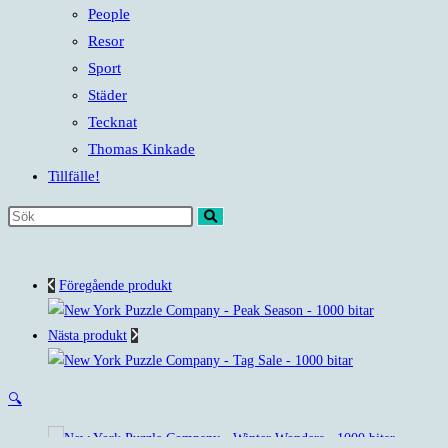
People
Resor
Sport
Städer
Tecknat
Thomas Kinkade
Tillfälle!
Sök
på
denna
Föregående produkt
webbplats
Nästa produkt
🔍