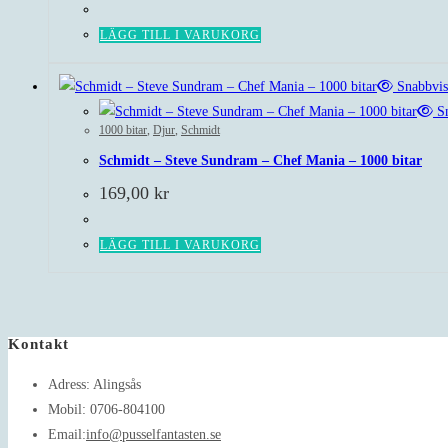
priset
priset
var:
är:
LÄGG TILL I VARUKORG
140,00 kr.
89,00 kr.
Snabbvis
Sn
1000 bitar
,
Djur
,
Schmidt
Schmidt – Steve Sundram – Chef Mania – 1000 bitar
169,00
kr
LÄGG TILL I VARUKORG
Kontakt
Adress:
Alingsås
Mobil:
0706-804100
Opens
Email:
info@pusselfantasten.se