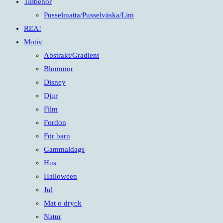
Tillbehör
Pusselmatta/Pusselväska/Lim
REA!
Motiv
Abstrakt/Gradient
Blommor
Disney
Djur
Film
Fordon
För barn
Gammaldags
Hus
Halloween
Jul
Mat o dryck
Natur