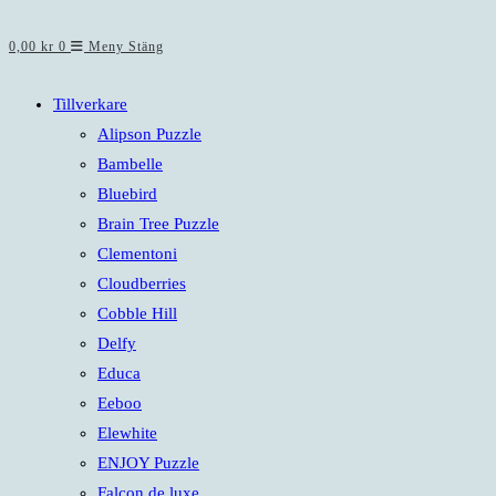
0,00
kr
0
Meny
Stäng
Tillverkare
Alipson Puzzle
Bambelle
Bluebird
Brain Tree Puzzle
Clementoni
Cloudberries
Cobble Hill
Delfy
Educa
Eeboo
Elewhite
ENJOY Puzzle
Falcon de luxe