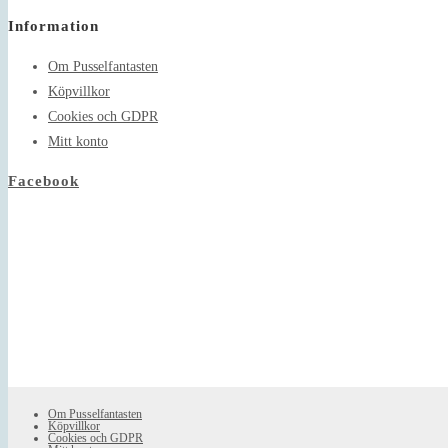
in
Information
your
application
Om Pusselfantasten
Köpvillkor
Cookies och GDPR
Mitt konto
Facebook
Om Pusselfantasten
Köpvillkor
Cookies och GDPR