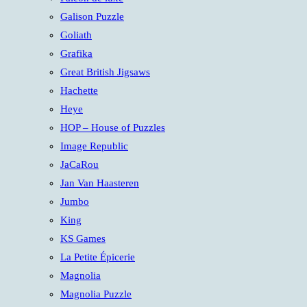
Galison Puzzle
Goliath
Grafika
Great British Jigsaws
Hachette
Heye
HOP – House of Puzzles
Image Republic
JaCaRou
Jan Van Haasteren
Jumbo
King
KS Games
La Petite Épicerie
Magnolia
Magnolia Puzzle