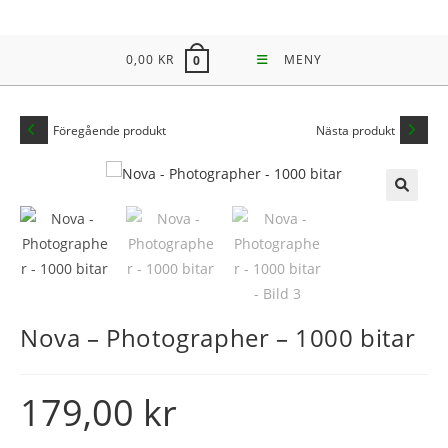
Hoppa
till
0,00
KR
MENY
0
innehållet
Föregående produkt
Nästa produkt
Nova – Photographer – 1000 bitar
179,00
kr