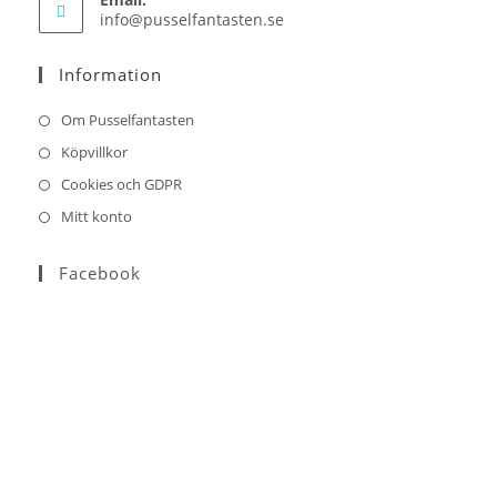
Opens
info@pusselfantasten.se
in
your
Information
application
Om Pusselfantasten
Köpvillkor
Cookies och GDPR
Mitt konto
Facebook