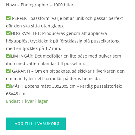
Nova – Photographer – 1000 bitar
PERFEKT passform: Varje bit är unik och passar perfekt
där den ska sitta utan glapp.
HÖG KVALITET: Produceras genom att applicera
högupplöst tryckteknik på förstklassig blå pusselkartong
med en tjocklek på 1,7 mm.
LIM INGÅR: Det medföljer en lite påse med pulver som
ihop med vatten blandas till pussellim.
GARANTI – Om en bit saknas, så skickar tillverkaren den
om man fyller i ett formulär på deras hemsida.
MÅTT: Boxens mått: 33x23x5 cm – Färdig pusselstorlek:
68×48 cm.
Endast 1 kvar i lager
Nova
LÄGG TILL I VARUKORG
-