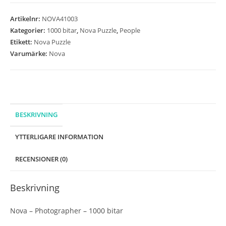
Photographer
-
Artikelnr:
NOVA41003
1000
Kategorier:
1000 bitar
,
Nova Puzzle
,
People
bitar
Etikett:
Nova Puzzle
mängd
Varumärke:
Nova
BESKRIVNING
YTTERLIGARE INFORMATION
RECENSIONER (0)
Beskrivning
Nova – Photographer – 1000 bitar