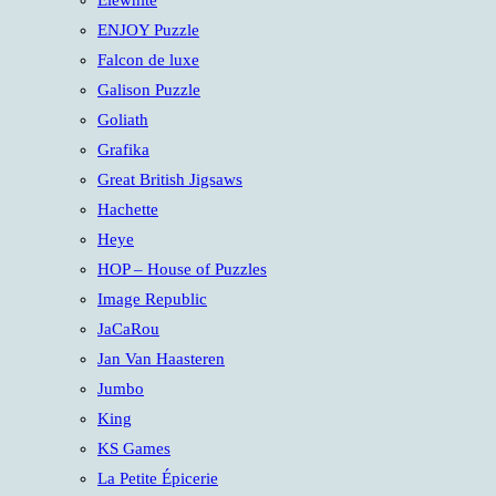
Elewhite
ENJOY Puzzle
Falcon de luxe
Galison Puzzle
Goliath
Grafika
Great British Jigsaws
Hachette
Heye
HOP – House of Puzzles
Image Republic
JaCaRou
Jan Van Haasteren
Jumbo
King
KS Games
La Petite Épicerie