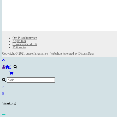
Om Pusselfantasten
Köpvillkor
Cookies och GDPR
Mitt konto
Copyright © 2021
pusselfantasten.se
-
Webshop levererad av DistansData
0
×
×
Varukorg