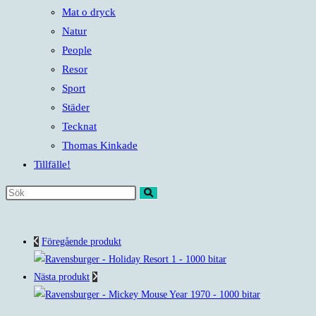
Mat o dryck
Natur
People
Resor
Sport
Städer
Tecknat
Thomas Kinkade
Tillfälle!
Sök
på
denna
Föregående produkt
webbplats
Nästa produkt