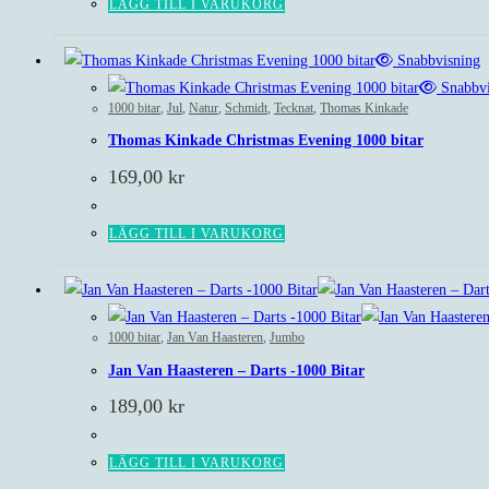
LÄGG TILL I VARUKORG
Snabbvisning
Snabbvi
1000 bitar
,
Jul
,
Natur
,
Schmidt
,
Tecknat
,
Thomas Kinkade
Thomas Kinkade Christmas Evening 1000 bitar
169,00
kr
LÄGG TILL I VARUKORG
1000 bitar
,
Jan Van Haasteren
,
Jumbo
Jan Van Haasteren – Darts -1000 Bitar
189,00
kr
LÄGG TILL I VARUKORG