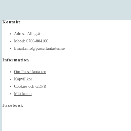
Kontakt
Adress:
Alingsås
Mobil:
0706-804100
Opens
Email:
info@pusselfantasten.se
in
Information
your
application
Om Pusselfantasten
Köpvillkor
Cookies och GDPR
Mitt konto
Facebook