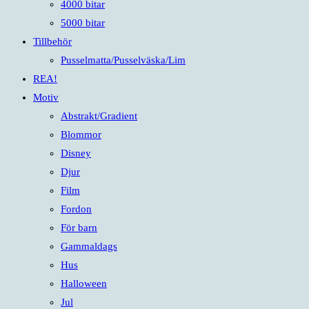
4000 bitar
5000 bitar
Tillbehör
Pusselmatta/Pusselväska/Lim
REA!
Motiv
Abstrakt/Gradient
Blommor
Disney
Djur
Film
Fordon
För barn
Gammaldags
Hus
Halloween
Jul