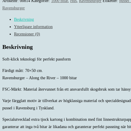
-
Artikelnr:
00814
Kategorier:
1000 bitar
,
Hus
,
Ravensburger
Etiketter:
pussel 
Along
Ravensburger
the
Beskrivning
River
Ytterligare information
-
Recensioner (0)
1000
bitar
Beskrivning
mängd
Soft-klick teknologi för perfekt passform
Färdigt mått: 70×50 cm.
Ravensburger – Along the River – 1000 bitar
FSC-Märkt: Material återvunnet från ett ansvarsfullt skogsbruk som tar hänsy
Varje färgglatt motiv är tillverkat av högklassiga material och specialdesigna
pussel i Ravensburg i Tyskland.
Specialutvecklad extra tjock kartong i kombination med fint linnestrukturpappe
garanterar att inga två bitar är likadana och garanterar perfekt passning när b