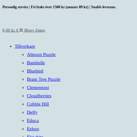
Hoppa
Personlig service | Fri frakt över 1500 kr (annars 89 kr) | Snabb leverans.
till
innehållet
0,00
kr
0
Meny
Stäng
Tillverkare
Alipson Puzzle
Bambelle
Bluebird
Brain Tree Puzzle
Clementoni
Cloudberries
Cobble Hill
Delfy
Educa
Eeboo