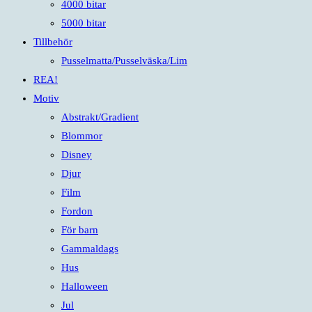
4000 bitar
5000 bitar
Tillbehör
Pusselmatta/Pusselväska/Lim
REA!
Motiv
Abstrakt/Gradient
Blommor
Disney
Djur
Film
Fordon
För barn
Gammaldags
Hus
Halloween
Jul