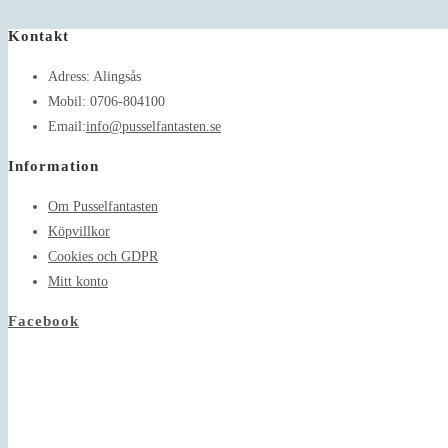
Kontakt
Adress:
Alingsås
Mobil:
0706-804100
Opens
Email:
info@pusselfantasten.se
in
Information
your
application
Om Pusselfantasten
Köpvillkor
Cookies och GDPR
Mitt konto
Facebook