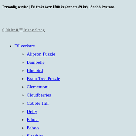
Hoppa
Personlig service | Fri frakt över 1500 kr (annars 89 kr) | Snabb leverans.
till
innehållet
0,00
kr
0
Meny
Stäng
Tillverkare
Alipson Puzzle
Bambelle
Bluebird
Brain Tree Puzzle
Clementoni
Cloudberries
Cobble Hill
Delfy
Educa
Eeboo