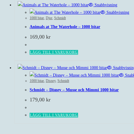
Snabbvisning
Snabbvisning
1000 bitar
,
Djur
,
Schmidt
Animals at The Waterhole – 1000 bitar
169,00
kr
LÄGG TILL I VARUKORG
Snabbvisnin
Snabb
1000 bitar
,
Disney
,
Schmidt
Schmidt – Disney – Musse och Mimmi 1000 bitar
179,00
kr
LÄGG TILL I VARUKORG