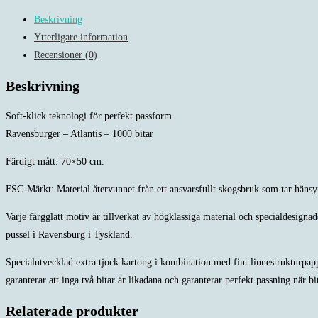
1000
Beskrivning
bitar
Ytterligare information
mängd
Recensioner (0)
Beskrivning
Soft-klick teknologi för perfekt passform
Ravensburger – Atlantis – 1000 bitar
Färdigt mått: 70×50 cm.
FSC-Märkt: Material återvunnet från ett ansvarsfullt skogsbruk som tar hänsy
Varje färgglatt motiv är tillverkat av högklassiga material och specialdesigna
pussel i Ravensburg i Tyskland.
Specialutvecklad extra tjock kartong i kombination med fint linnestrukturpappe
garanterar att inga två bitar är likadana och garanterar perfekt passning när b
Relaterade produkter