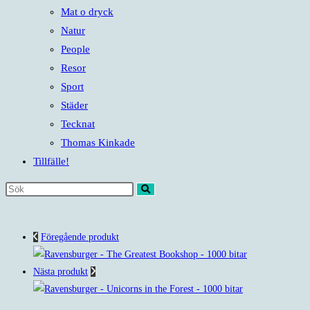
Mat o dryck
Natur
People
Resor
Sport
Städer
Tecknat
Thomas Kinkade
Tillfälle!
Sök
på
denna
Föregående produkt
webbplats
Nästa produkt