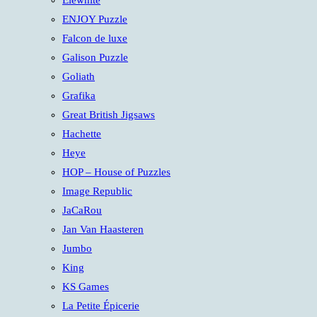
Elewhite
ENJOY Puzzle
Falcon de luxe
Galison Puzzle
Goliath
Grafika
Great British Jigsaws
Hachette
Heye
HOP – House of Puzzles
Image Republic
JaCaRou
Jan Van Haasteren
Jumbo
King
KS Games
La Petite Épicerie