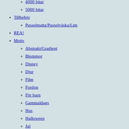
4000 bitar
5000 bitar
Tillbehör
Pusselmatta/Pusselväska/Lim
REA!
Motiv
Abstrakt/Gradient
Blommor
Disney
Djur
Film
Fordon
För barn
Gammaldags
Hus
Halloween
Jul