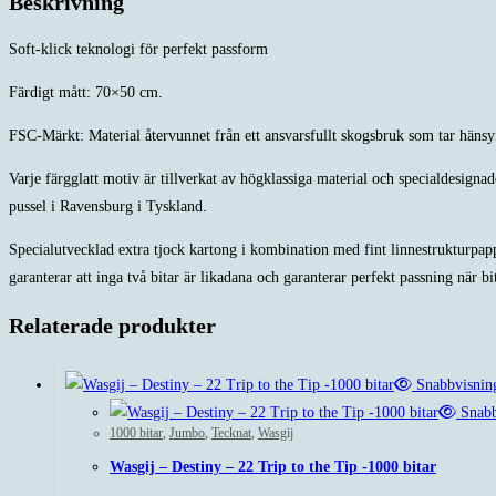
Beskrivning
Soft-klick teknologi för perfekt passform
Färdigt mått: 70×50 cm.
FSC-Märkt: Material återvunnet från ett ansvarsfullt skogsbruk som tar hänsy
Varje färgglatt motiv är tillverkat av högklassiga material och specialdesigna
pussel i Ravensburg i Tyskland.
Specialutvecklad extra tjock kartong i kombination med fint linnestrukturpappe
garanterar att inga två bitar är likadana och garanterar perfekt passning när b
Relaterade produkter
Snabbvisnin
Snabb
1000 bitar
,
Jumbo
,
Tecknat
,
Wasgij
Wasgij – Destiny – 22 Trip to the Tip -1000 bitar