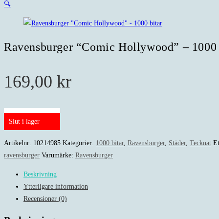
🔍
Ravensburger “Comic Hollywood” – 1000 
169,00
kr
Slut i lager
Artikelnr:
10214985
Kategorier:
1000 bitar
,
Ravensburger
,
Städer
,
Tecknat
Et
ravensburger
Varumärke:
Ravensburger
Beskrivning
Ytterligare information
Recensioner (0)