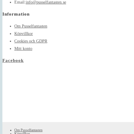
Opens
Email:
info@pusselfantasten.se
in
Information
your
application
Om Pusselfantasten
Köpvillkor
Cookies och GDPR
Mitt konto
Facebook
Om Pusselfantasten
Köpvillkor