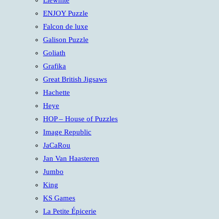
Elewhite
ENJOY Puzzle
Falcon de luxe
Galison Puzzle
Goliath
Grafika
Great British Jigsaws
Hachette
Heye
HOP – House of Puzzles
Image Republic
JaCaRou
Jan Van Haasteren
Jumbo
King
KS Games
La Petite Épicerie