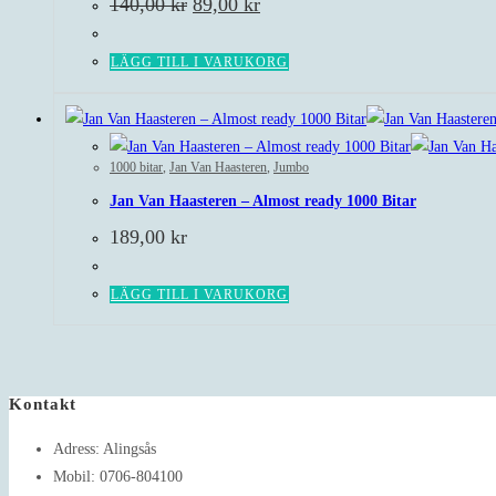
Det
Det
140,00
kr
89,00
kr
ursprungliga
nuvarande
priset
priset
var:
är:
LÄGG TILL I VARUKORG
140,00 kr.
89,00 kr.
1000 bitar
,
Jan Van Haasteren
,
Jumbo
Jan Van Haasteren – Almost ready 1000 Bitar
189,00
kr
LÄGG TILL I VARUKORG
Kontakt
Adress:
Alingsås
Mobil:
0706-804100