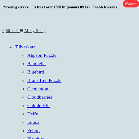
Nedsatt
Hoppa
Personlig service | Fri frakt över 1500 kr (annars 89 kr) | Snabb leverans.
till
innehållet
0,00
kr
0
Meny
Stäng
Tillverkare
Alipson Puzzle
Bambelle
Bluebird
Brain Tree Puzzle
Clementoni
Cloudberries
Cobble Hill
Delfy
Educa
Eeboo