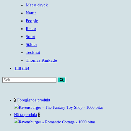
Mat o dryck
Natur
People
Resor
Sport
Städer
Tecknat
Thomas Kinkade
Tillfälle!
Sök
på
denna
Föregående produkt
webbplats
Nästa produkt