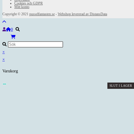
Cookies och GDPR
Mitt konto
Copyright © 2021
pusselfantasten.se
-
Webshop levererad av DistansData
0
×
×
Varukorg
SLUT I LAGER