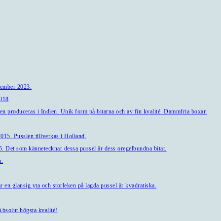
tember 2023.
2018
en produceras i Indien. Unik form på bitarna och av fin kvalité. Dammfria boxar.
15. Pusslen tillverkas i Holland.
. Det som kännetecknar dessa pussel är dess oregelbundna bitar.
a.
en glansig yta och storleken på lagda pussel är kvadratiska.
bsolut högsta kvalité!