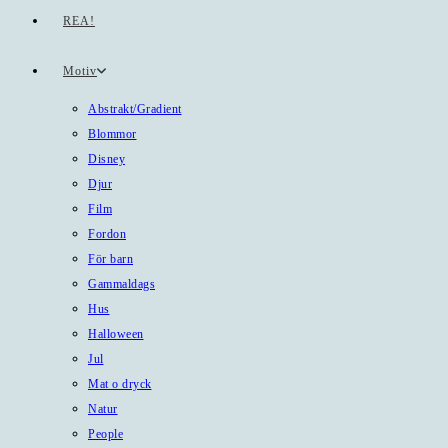
REA!
Motiv
Abstrakt/Gradient
Blommor
Disney
Djur
Film
Fordon
För barn
Gammaldags
Hus
Halloween
Jul
Mat o dryck
Natur
People