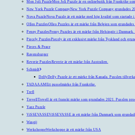
Mon Joli Puzzle
Mon Joli Puzzle är en onlinebutik från Frankrike som
New York Puzzle Company
New York Puzzle Company grundades 201
Nova Puzzle
Nova Puzzle är ett märke med hög kvalité som startade i
Olleo Puzzles
Olleo Puzzles är ett märke från Belgien som grundades 2
Penny Puzzles
Penny Puzzles är ett märke från Helsingör i Danmark. Kv
Piecely Puzzles
Piecely är ett exklusivt märke från Tyskland och gru
Pieces & Peace
Ravensburger
Reverie Puzzles
Reverie är ett märke från Australien.
Schmidt
Delfy
Delfy Puzzle är ett märke från Kanada. Pusslen tillverka
TADAAAM
Ett pusselmärke från Frankrike.
Trefl
Trevell
Trevell är ett franskt märke som grundades 2021. Pusslen produ
Yazz Puzzle
ViSSEVASSE
ViSSEVASSE är ett märke från Danmark som grundad
Wasgij
Werkshoppe
Werkshoppe är ett märke från USA