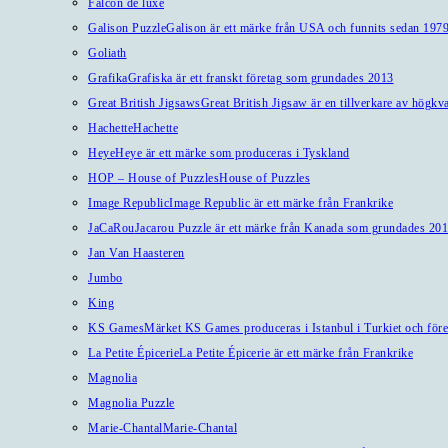
Falcon de luxe
Galison Puzzle
Galison är ett märke från USA och funnits sedan 1979
Goliath
Grafika
Grafiska är ett franskt företag som grundades 2013
Great British Jigsaws
Great British Jigsaw är en tillverkare av högkv
Hachette
Hachette
Heye
Heye är ett märke som produceras i Tyskland
HOP – House of Puzzles
House of Puzzles
Image Republic
Image Republic är ett märke från Frankrike
JaCaRou
Jacarou Puzzle är ett märke från Kanada som grundades 201
Jan Van Haasteren
Jumbo
King
KS Games
Märket KS Games produceras i Istanbul i Turkiet och före
La Petite Épicerie
La Petite Épicerie är ett märke från Frankrike
Magnolia
Magnolia Puzzle
Marie-Chantal
Marie-Chantal