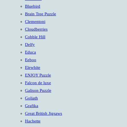
panel.
Bluebird
Brain Tree Puzzle
Clementoni
Cloudberries
Cobble Hill
Delfy
Educa
Eeboo
Elewhite
ENJOY Puzzle
Falcon de luxe
Galison Puzzle
Goliath
Grafika
Great British Jigsaws
Hachette