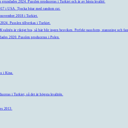
 grundades 2024. Pusslen produceras i Turkiet och är av bästa kvalité.
7 i USA. Tjocka bitar med random cut.
 november 2018 i Turkiet.
024. Pusslen tillverkas i Turkiet.
alitén är riktigt bra, så här blir ingen besviken. Perfekt passform, stansning och fant
ndades 2020. Pusslen produceras i Polen.
s i Kina.
ceras i Turkiet, så det är högsta kvalitén.
es 2013.