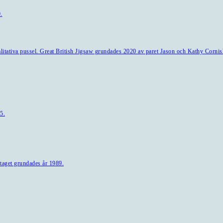
.
alitativa pussel. Great British Jigsaw grundades 2020 av paret Jason och Kathy Cornis
5.
taget grundades år 1989.