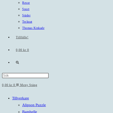
Resor
Sport
Städer
Tecknat
Thomas Kinkade
Tillfälle!
0,00
kr
0
Slå
på/av
Press
Escape
0,00
kr
0
Meny
Stäng
webbplatssökning
to
close
Tillverkare
the
Alipson Puzzle
search
Bambelle