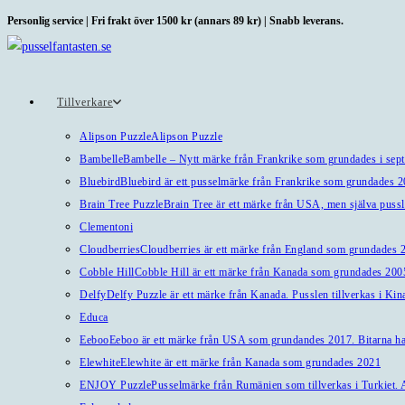
Hoppa
Personlig service | Fri frakt över 1500 kr (annars 89 kr) | Snabb leverans.
till
innehållet
Tillverkare
Alipson Puzzle
Alipson Puzzle
Bambelle
Bambelle – Nytt märke från Frankrike som grundades i sep
Bluebird
Bluebird är ett pusselmärke från Frankrike som grundades 
Brain Tree Puzzle
Brain Tree är ett märke från USA, men själva pussl
Clementoni
Cloudberries
Cloudberries är ett märke från England som grundades 20
Cobble Hill
Cobble Hill är ett märke från Kanada som grundades 2005
Delfy
Delfy Puzzle är ett märke från Kanada. Pusslen tillverkas i Kin
Educa
Eeboo
Eeboo är ett märke från USA som grundandes 2017. Bitarna har 
Elewhite
Elewhite är ett märke från Kanada som grundades 2021
ENJOY Puzzle
Pusselmärke från Rumänien som tillverkas i Turkiet. A