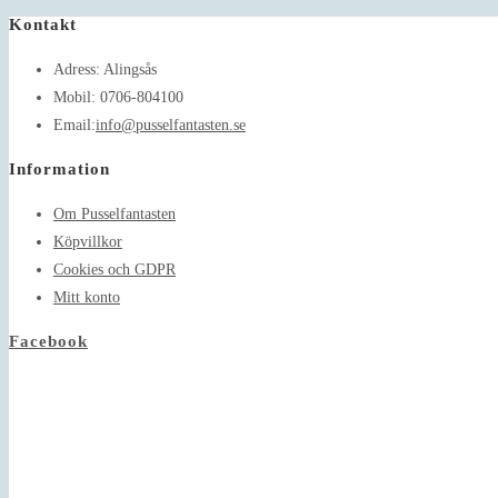
Kontakt
Adress:
Alingsås
Mobil:
0706-804100
Opens
Email:
info@pusselfantasten.se
in
Information
your
application
Om Pusselfantasten
Köpvillkor
Cookies och GDPR
Mitt konto
Facebook