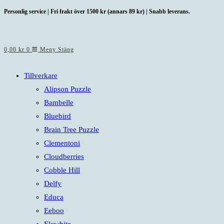
Hoppa
Personlig service | Fri frakt över 1500 kr (annars 89 kr) | Snabb leverans.
till
innehållet
0,00
kr
0
Meny
Stäng
Tillverkare
Alipson Puzzle
Bambelle
Bluebird
Brain Tree Puzzle
Clementoni
Cloudberries
Cobble Hill
Delfy
Educa
Eeboo