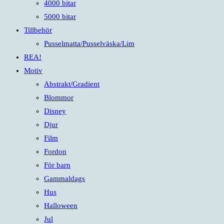
4000 bitar
5000 bitar
Tillbehör
Pusselmatta/Pusselväska/Lim
REA!
Motiv
Abstrakt/Gradient
Blommor
Disney
Djur
Film
Fordon
För barn
Gammaldags
Hus
Halloween
Jul