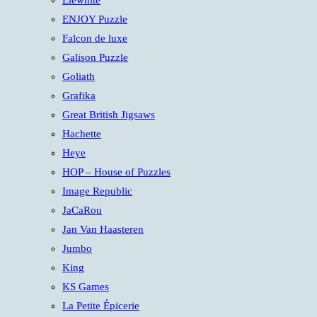
Elewhite
ENJOY Puzzle
Falcon de luxe
Galison Puzzle
Goliath
Grafika
Great British Jigsaws
Hachette
Heye
HOP – House of Puzzles
Image Republic
JaCaRou
Jan Van Haasteren
Jumbo
King
KS Games
La Petite Épicerie