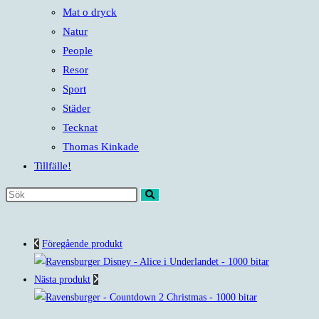
Mat o dryck
Natur
People
Resor
Sport
Städer
Tecknat
Thomas Kinkade
Tillfälle!
Sök
på
denna
Föregående produkt
webbplats
Nästa produkt