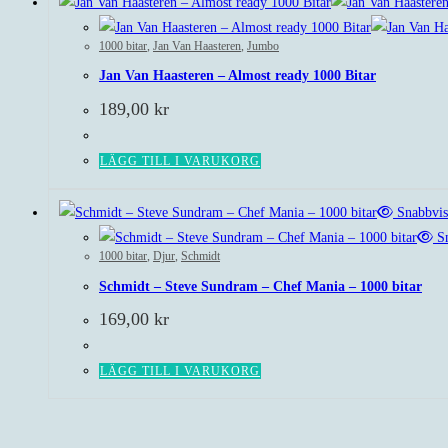
1000 bitar
,
Jan Van Haasteren
,
Jumbo
Jan Van Haasteren – Almost ready 1000 Bitar
189,00
kr
LÄGG TILL I VARUKORG
Snabbvis
Sn
1000 bitar
,
Djur
,
Schmidt
Schmidt – Steve Sundram – Chef Mania – 1000 bitar
169,00
kr
LÄGG TILL I VARUKORG