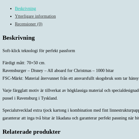
All
Beskrivning
aboard
Ytterligare information
for
Recensioner (0)
Christmas
-
Beskrivning
1000
bitar
Soft-klick teknologi för perfekt passform
mängd
Färdigt mått: 70×50 cm.
Ravensburger – Disney – All aboard for Christmas – 1000 bitar
FSC-Märkt: Material återvunnet från ett ansvarsfullt skogsbruk som tar hänsy
Varje färgglatt motiv är tillverkat av högklassiga material och specialdesigna
pussel i Ravensburg i Tyskland.
Specialutvecklad extra tjock kartong i kombination med fint linnestrukturpappe
garanterar att inga två bitar är likadana och garanterar perfekt passning när b
Relaterade produkter