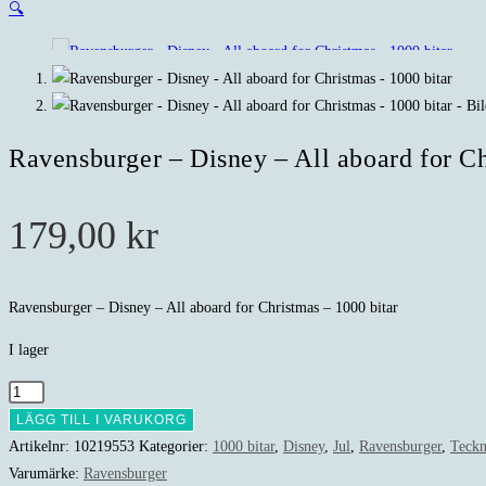
🔍
Ravensburger – Disney – All aboard for Ch
179,00
kr
Ravensburger – Disney – All aboard for Christmas – 1000 bitar
I lager
Ravensburger
-
LÄGG TILL I VARUKORG
Disney
Artikelnr:
10219553
Kategorier:
1000 bitar
,
Disney
,
Jul
,
Ravensburger
,
Teckn
-
Varumärke:
Ravensburger