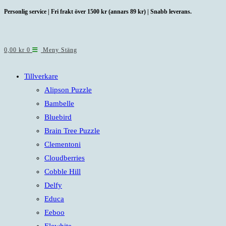
Hoppa
Personlig service | Fri frakt över 1500 kr (annars 89 kr) | Snabb leverans.
till
innehållet
0,00
kr
0
Meny
Stäng
Tillverkare
Alipson Puzzle
Bambelle
Bluebird
Brain Tree Puzzle
Clementoni
Cloudberries
Cobble Hill
Delfy
Educa
Eeboo