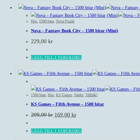
Hus
,
1500 bitar
,
Nova Puzzle
Nova – Fantasy Book City – 1500 bitar (Mini)
229,00
kr
LÄGG TILL I VARUKORG
Rea!
1500 bitar
,
Hus
,
KS Games
,
Städer
,
Tillfälle!
KS Games – Fifth Avenue – 1500 bitar
Det
Det
209,00
kr
169,00
kr
ursprungliga
nuvarande
priset
priset
var:
är:
LÄGG TILL I VARUKORG
209,00 kr.
169,00 kr.