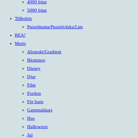
4000 bitar
5000 bitar
Tillbehör
Pusselmatta/Pusselväska/Lim
REA!
Motiv
Abstrakt/Gradient
Blommor
Disney
Djur
Film
Fordon
För barn
Gammaldags
Hus
Halloween
Jul