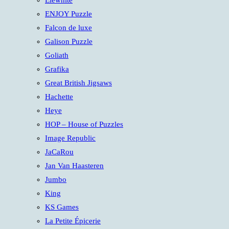
Elewhite
ENJOY Puzzle
Falcon de luxe
Galison Puzzle
Goliath
Grafika
Great British Jigsaws
Hachette
Heye
HOP – House of Puzzles
Image Republic
JaCaRou
Jan Van Haasteren
Jumbo
King
KS Games
La Petite Épicerie