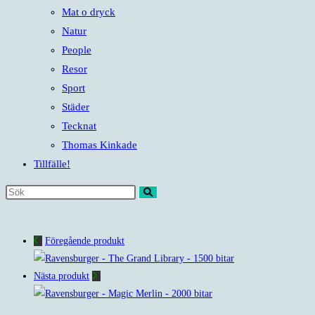
Mat o dryck
Natur
People
Resor
Sport
Städer
Tecknat
Thomas Kinkade
Tillfälle!
Sök
på
denna
Föregående produkt
webbplats
Nästa produkt