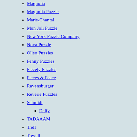
Magnolia
Magnolia Puzzle
Marie-Chantal
Mon Joli Puzzle
New York Puzzle Company
Nova Puzzle
Olleo Puzzles
Penny Puzzles
Piecely Puzzles
Pieces & Peace
Ravensburger
Reverie Puzzles
Schmidt
Delfy
TADAAAM
Trefl
Trevell