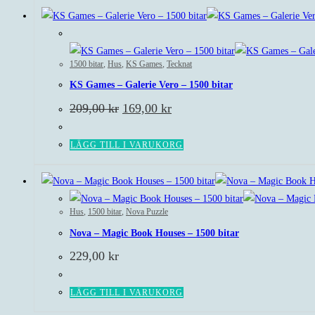
Rea!
1500 bitar
,
Hus
,
KS Games
,
Tecknat
KS Games – Galerie Vero – 1500 bitar
Det
Det
209,00
kr
169,00
kr
ursprungliga
nuvarande
priset
priset
var:
är:
LÄGG TILL I VARUKORG
209,00 kr.
169,00 kr.
Hus
,
1500 bitar
,
Nova Puzzle
Nova – Magic Book Houses – 1500 bitar
229,00
kr
LÄGG TILL I VARUKORG